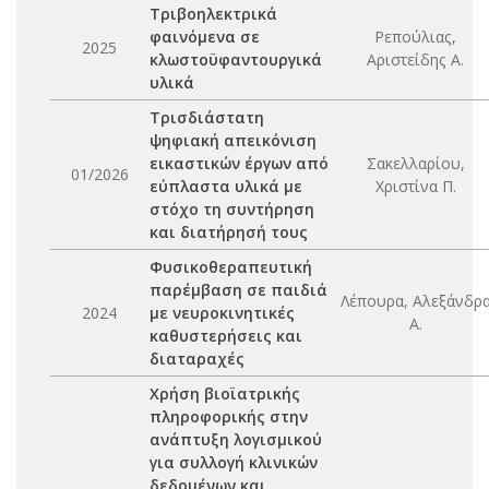
Τριβοηλεκτρικά
φαινόμενα σε
Ρεπούλιας,
2025
κλωστοϋφαντουργικά
Αριστείδης Α.
υλικά
Τρισδιάστατη
ψηφιακή απεικόνιση
εικαστικών έργων από
Σακελλαρίου,
01/2026
εύπλαστα υλικά με
Χριστίνα Π.
στόχο τη συντήρηση
και διατήρησή τους
Φυσικοθεραπευτική
παρέμβαση σε παιδιά
Λέπουρα, Αλεξάνδρ
2024
με νευροκινητικές
Α.
καθυστερήσεις και
διαταραχές
Χρήση βιοϊατρικής
πληροφορικής στην
ανάπτυξη λογισμικού
για συλλογή κλινικών
δεδομένων και