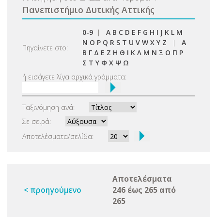
Πανεπιστήμιο Δυτικής Αττικής
0-9
|
A
B
C
D
E
F
G
H
I
J
K
L
M
N
O
P
Q
R
S
T
U
V
W
X
Y
Z
|
Α
Πηγαίνετε στο:
Β
Γ
Δ
Ε
Ζ
Η
Θ
Ι
Κ
Λ
Μ
Ν
Ξ
Ο
Π
Ρ
Σ
Τ
Υ
Φ
Χ
Ψ
Ω
ή εισάγετε λίγα αρχικά γράμματα:
Ταξινόμηση ανά:
Σε σειρά:
Αποτελέσματα/σελίδα:
Αποτελέσματα
< προηγούμενο
246 έως 265 από
265