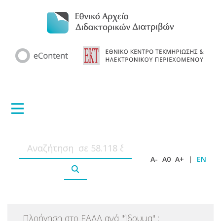
A-
A0
A+
|
EN
Πλοήγηση στο ΕΑΔΔ ανά
"
Ίδρυμα
"
: