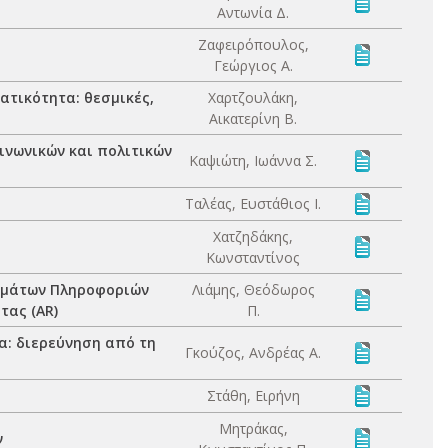
Αντωνία Δ.
Ζαφειρόπουλος,
Γεώργιος Α.
ατικότητα: θεσμικές,
Χαρτζουλάκη,
Αικατερίνη Β.
ινωνικών και πολιτικών
Καψιώτη, Ιωάννα Σ.
Ταλέας, Ευστάθιος Ι.
Χατζηδάκης,
Κωνσταντίνος
ημάτων Πληροφοριών
Λιάμης, Θεόδωρος
τας (AR)
Π.
α: διερεύνηση από τη
Γκούζος, Ανδρέας Α.
Στάθη, Ειρήνη
Μητράκας,
ν