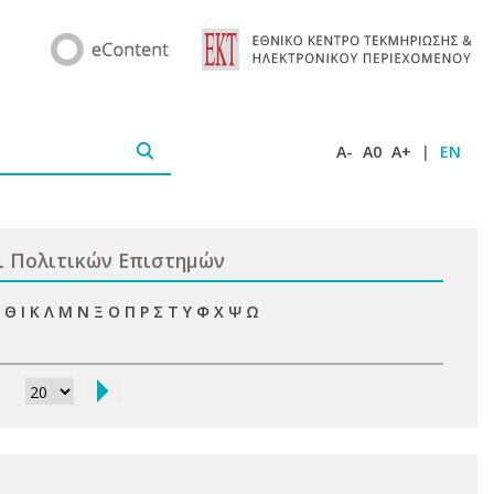
A-
A0
A+
|
EN
ι Πολιτικών Επιστημών
Θ
Ι
Κ
Λ
Μ
Ν
Ξ
Ο
Π
Ρ
Σ
Τ
Υ
Φ
Χ
Ψ
Ω