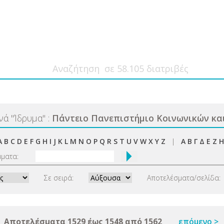
ανά
"
Ίδρυμα
"
:
Πάντειο Πανεπιστήμιο Κοινωνικών κα
A
B
C
D
E
F
G
H
I
J
K
L
M
N
O
P
Q
R
S
T
U
V
W
X
Y
Z
|
Α
Β
Γ
Δ
Ε
Ζ
Η
μματα:
Σε σειρά:
Αποτελέσματα/σελίδα:
Αποτελέσματα 1529 έως 1548 από 1562
επόμενο >