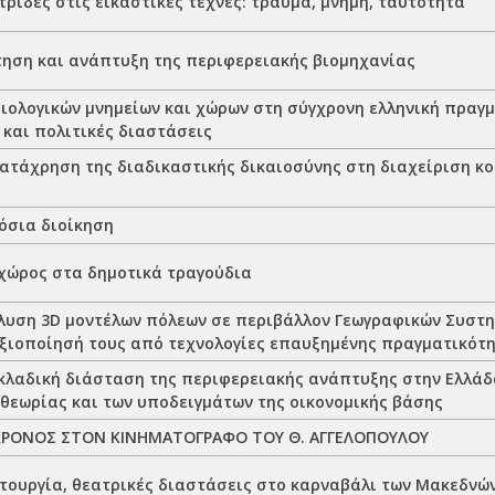
ρίδες στις εικαστικές τέχνες: τραύμα, μνήμη, ταυτότητα
ηση και ανάπτυξη της περιφερειακής βιομηχανίας
ιολογικών μνημείων και χώρων στη σύγχρονη ελληνική πραγμ
 και πολιτικές διαστάσεις
κατάχρηση της διαδικαστικής δικαιοσύνης στη διαχείριση κο
όσια διοίκηση
 χώρος στα δημοτικά τραγούδια
λυση 3D μοντέλων πόλεων σε περιβάλλον Γεωγραφικών Συστ
 αξιοποίησή τους από τεχνολογίες επαυξημένης πραγματικότη
 κλαδική διάσταση της περιφερειακής ανάπτυξης στην Ελλάδ
 θεωρίας και των υποδειγμάτων της οικονομικής βάσης
ΧΡΟΝΟΣ ΣΤΟΝ ΚΙΝΗΜΑΤΟΓΡΑΦΟ ΤΟΥ Θ. ΑΓΓΕΛΟΠΟΥΛΟΥ
ετουργία, θεατρικές διαστάσεις στο καρναβάλι των Μακεδνώ