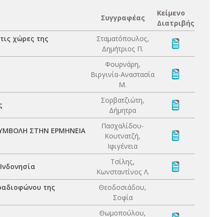
Κείμενο
Συγγραφέας
Διατριβής
τις χώρες της
Σταματόπουλος,
Δημήτριος Π.
Φουρνάρη,
Βιργινία-Αναστασία
Μ.
Σορβατζιώτη,
ς
Δήμητρα
Πασχαλίδου-
ΣΥΜΒΟΛΗ ΣΤΗΝ ΕΡΜΗΝΕΙΑ
Κουτνατζή,
Ιφιγένεια
Τσίλης,
 Ινδονησία
Κωνσταντίνος Λ.
 ραδιοφώνου της
Θεοδοσιάδου,
Σοφία
Θωμοπούλου,