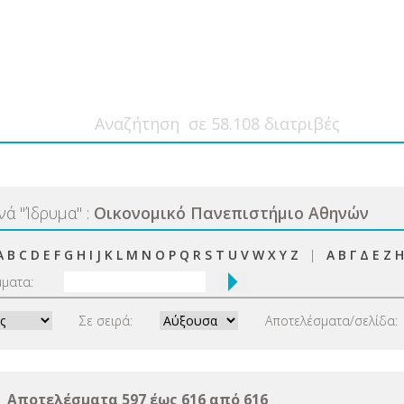
ανά
"
Ίδρυμα
"
:
Οικονομικό Πανεπιστήμιο Αθηνών
A
B
C
D
E
F
G
H
I
J
K
L
M
N
O
P
Q
R
S
T
U
V
W
X
Y
Z
|
Α
Β
Γ
Δ
Ε
Ζ
Η
μματα:
Σε σειρά:
Αποτελέσματα/σελίδα:
Αποτελέσματα 597 έως 616 από 616