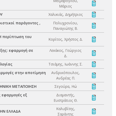
Μεϊμάρογλου,
Μάριος
ΟΥ
Χαλικιάς, Δημήτριος
ιστικοί παράγοντες ,
Πολυχρονίου,
Παναγιώτης Β.
 Η περίπτωση του
Κορίτος, Χρήστος Δ.
ξης: εφαρμογή σε
Λεκάκος, Γεώργιος
Δ.
ολογίας
Τσιάμης, Ιωάννης Σ.
αρμογές στην αποτίμηση
Ανδρικόπουλος,
Ανδρέας Π.
ΛΗΝΙΚΗ ΜΕΤΑΠΟΙΗΣΗ
Σεγούρα, Ηώ
 εφαρμογές εξ
Διαμαντής,
Ευστράτιος Θ.
Καλυβίτης,
ΤΗΝ ΕΛΛΑΔΑ
Σαράντης