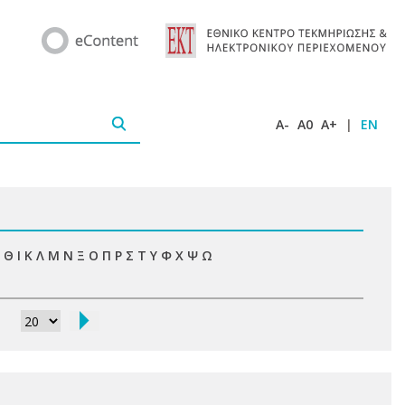
A-
A0
A+
|
EN
Θ
Ι
Κ
Λ
Μ
Ν
Ξ
Ο
Π
Ρ
Σ
Τ
Υ
Φ
Χ
Ψ
Ω