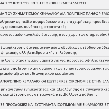
Α ΤΟΥ ΚΟΣΤΟΥΣ ΕΝ ΤΗ ΓΕΩΡΓΙΚΗ ΕΚΜΕΤΑΛΛΕΥΣΕΙ
Α ΤΟΥ ΣΧΗΜΑΤΙΣΜΟΥ ΚΕΦΑΛΑΙΟΥ ΔΙΑ ΠΟΛΙΤΙΚΗΣ ΠΛΗΘΩΡΙΣΜ
ωλήσεων ως πεδίο συγκρούσεων στις επιχειρήσεις: προσδιορ
συγκρούσεων, συνέπειες, στρατηγικές
καινοτομικών καναλιών διανομής στον χώρο των υπηρεσιών:
εξατομίκευσης διαφημίσεων μέσω υβριδικών μεθόδων υπόδει
 ψηφιακής αλληλεπιδραστικής τηλεόρασης
επιλογής στρατηγικών μάρκετινγκ για προϊόντα υψηλής τεχν
α κίνησης brown στην ανάλυση των χρηματοοικονομικών: εφ
ριακών αξιών και διανοητικού κεφαλαίου
ΑΝΘΡΩΠΙΝΟ ΚΕΦΑΛΑΙΟ ΚΑΙ ΕΞΩΤΕΡΙΚΕΣ ΟΙΚΟΝΟΜΙΕΣ ΣΤΗΝ ΕΛ
 μηχανισμών ενημερότητας και αξιολόγησης σε συνεργατικές
 εκπαίδευσης και σε εικονικά περιβάλλοντα μάθησης
ΕΣ ΠΡΟΣΔΟΚΙΕΣ ΚΑΙ ΣΥΣΤΗΜΑΤΑ ΙΣΟΤΙΜΙΩΝ ΜΕ ΕΦΑΡΜΟΓΕΣ Σ