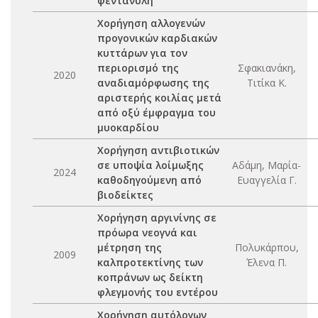
φεντανύλη
Χορήγηση αλλογενών
προγονικών καρδιακών
κυττάρων για τον
περιορισμό της
Σφακιανάκη,
2020
αναδιαμόρφωσης της
Τιτίκα Κ.
αριστερής κοιλίας μετά
από οξύ έμφραγμα του
μυοκαρδίου
Χορήγηση αντιβιοτικών
σε υποψία λοίμωξης
Αδάμη, Μαρία-
2024
καθοδηγούμενη από
Ευαγγελία Γ.
βιοδείκτες
Χορήγηση αργινίνης σε
πρόωρα νεογνά και
μέτρηση της
Πολυκάρπου,
2009
καλπροτεκτίνης των
Έλενα Π.
κοπράνων ως δείκτη
φλεγμονής του εντέρου
Χορήγηση αυτόλογων