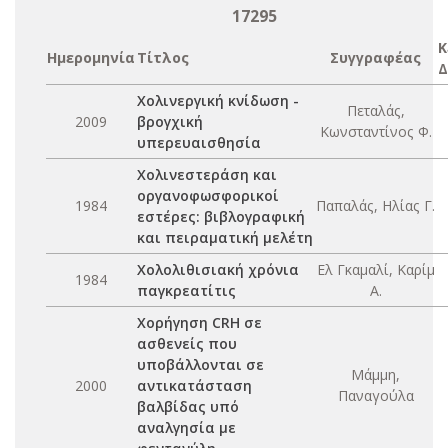
17295
Κ
Ημερομηνία
Τίτλος
Συγγραφέας
Δ
Χολινεργική κνίδωση -
Πεταλάς,
2009
βρογχική
Κωνσταντίνος Φ.
υπερευαισθησία
Χολινεστεράση και
οργανοφωσφορικοί
1984
Παπαλάς, Ηλίας Γ.
εστέρες: βιβλογραφική
και πειραματική μελέτη
Χολολιθισιακή χρόνια
Ελ Γκαμαλί, Καρίμ
1984
παγκρεατίτις
Α.
Χορήγηση CRH σε
ασθενείς που
υποβάλλονται σε
Μάμμη,
2000
αντικατάσταση
Παναγούλα
βαλβίδας υπό
αναλγησία με