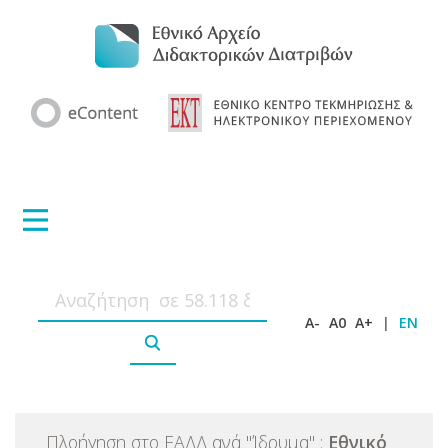
A-
A0
A+
|
EN
Πλοήγηση στο ΕΑΔΔ ανά
"
Ίδρυμα
"
:
Εθνικό