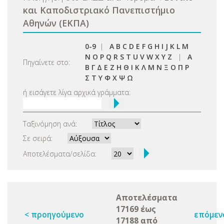
και Καποδιστριακό Πανεπιστήμιο
Αθηνών (ΕΚΠΑ)
0-9
|
A
B
C
D
E
F
G
H
I
J
K
L
M
N
O
P
Q
R
S
T
U
V
W
X
Y
Z
|
Α
Πηγαίνετε στο:
Β
Γ
Δ
Ε
Ζ
Η
Θ
Ι
Κ
Λ
Μ
Ν
Ξ
Ο
Π
Ρ
Σ
Τ
Υ
Φ
Χ
Ψ
Ω
ή εισάγετε λίγα αρχικά γράμματα:
Ταξινόμηση ανά:
Σε σειρά:
Αποτελέσματα/σελίδα:
Αποτελέσματα
17169 έως
< προηγούμενο
επόμεν
17188 από