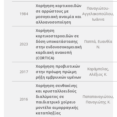
Χορήγηση κορτικοειδών
Παναγιώτου-
σε αρρώστους με
1984
Αγγελακοπούλου,
μεσογειακή αναιμία και
Ιωάννα
αλλοανοσοποίηση
Χορήγηση
κορτικοστεροειδών σε
δόση υποκατάστασης
Παππά, Ευανθία
2023
στην ενδονοσοκομειακή
Ν.
καρδιακή ανακοπή
(CORTICA)
Χορήγηση προβιοτικών
Καράμπελας,
2017
στην πρόωρη πρώιμη
Αλέξιος Κ.
ρήξη εμβρυικών υμένων
Χορήγηση σενθακίνης
και κρυσταλλοειδούς
διαλύματος σε
Παπαπαναγιώτου,
2016
παιδιατρικό χοίρειο
Παναγιώτης Κ.
μοντέλο αιμορραγικής
καταπληξίας