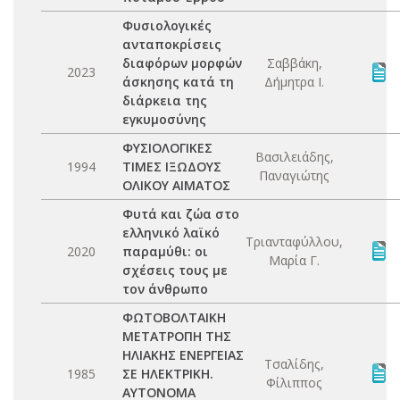
Φυσιολογικές
ανταποκρίσεις
διαφόρων μορφών
Σαββάκη,
2023
άσκησης κατά τη
Δήμητρα Ι.
διάρκεια της
εγκυμοσύνης
ΦΥΣΙΟΛΟΓΙΚΕΣ
Βασιλειάδης,
1994
ΤΙΜΕΣ ΙΞΩΔΟΥΣ
Παναγιώτης
ΟΛΙΚΟΥ ΑΙΜΑΤΟΣ
Φυτά και ζώα στο
ελληνικό λαϊκό
Τριανταφύλλου,
2020
παραμύθι: οι
Μαρία Γ.
σχέσεις τους με
τον άνθρωπο
ΦΩΤΟΒΟΛΤΑΙΚΗ
ΜΕΤΑΤΡΟΠΗ ΤΗΣ
ΗΛΙΑΚΗΣ ΕΝΕΡΓΕΙΑΣ
Τσαλίδης,
1985
ΣΕ ΗΛΕΚΤΡΙΚΗ.
Φίλιππος
ΑΥΤΟΝΟΜΑ