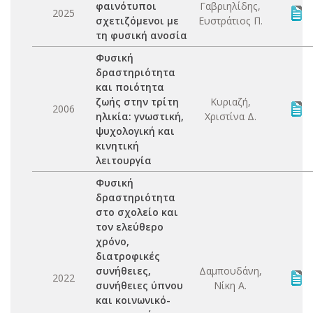
φαινότυποι
Γαβριηλίδης,
2025
σχετιζόμενοι με
Ευστράτιος Π.
τη φυσική ανοσία
Φυσική
δραστηριότητα
και ποιότητα
ζωής στην τρίτη
Κυριαζή,
2006
ηλικία: γνωστική,
Χριστίνα Δ.
ψυχολογική και
κινητική
λειτουργία
Φυσική
δραστηριότητα
στο σχολείο και
τον ελεύθερο
χρόνο,
διατροφικές
συνήθειες,
Δαμπουδάνη,
2022
συνήθειες ύπνου
Νίκη Α.
και κοινωνικό-