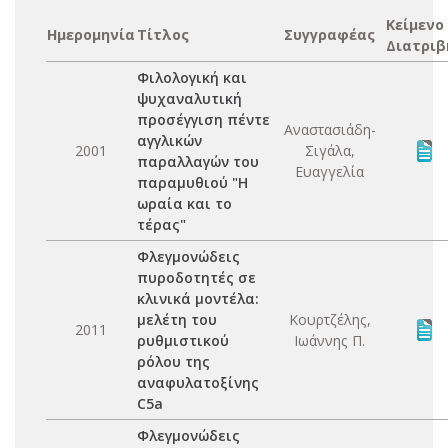
Κείμενο
Ημερομηνία
Τίτλος
Συγγραφέας
Διατριβ
Φιλολογική και
ψυχαναλυτική
προσέγγιση πέντε
Αναστασιάδη-
αγγλικών
2001
Σιγάλα,
παραλλαγών του
Ευαγγελία
παραμυθιού "Η
ωραία και το
τέρας"
Φλεγμονώδεις
πυροδοτητές σε
κλινικά μοντέλα:
μελέτη του
Κουρτζέλης,
2011
ρυθμιστικού
Ιωάννης Π.
ρόλου της
αναφυλατοξίνης
C5a
Φλεγμονώδεις