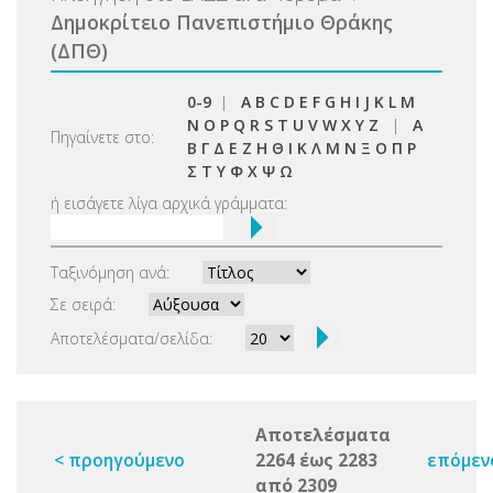
Δημοκρίτειο Πανεπιστήμιο Θράκης
(ΔΠΘ)
0-9
|
A
B
C
D
E
F
G
H
I
J
K
L
M
N
O
P
Q
R
S
T
U
V
W
X
Y
Z
|
Α
Πηγαίνετε στο:
Β
Γ
Δ
Ε
Ζ
Η
Θ
Ι
Κ
Λ
Μ
Ν
Ξ
Ο
Π
Ρ
Σ
Τ
Υ
Φ
Χ
Ψ
Ω
ή εισάγετε λίγα αρχικά γράμματα:
Ταξινόμηση ανά:
Σε σειρά:
Αποτελέσματα/σελίδα:
Αποτελέσματα
< προηγούμενο
2264 έως 2283
επόμεν
από 2309