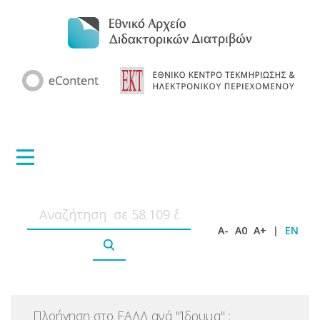
A-
A0
A+
|
EN
Πλοήγηση στο ΕΑΔΔ ανά
"
Ίδρυμα
"
: