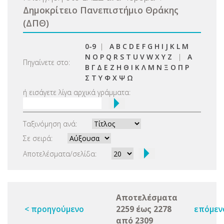
Δημοκρίτειο Πανεπιστήμιο Θράκης
(ΔΠΘ)
0-9
|
A
B
C
D
E
F
G
H
I
J
K
L
M
N
O
P
Q
R
S
T
U
V
W
X
Y
Z
|
Α
Πηγαίνετε στο:
Β
Γ
Δ
Ε
Ζ
Η
Θ
Ι
Κ
Λ
Μ
Ν
Ξ
Ο
Π
Ρ
Σ
Τ
Υ
Φ
Χ
Ψ
Ω
ή εισάγετε λίγα αρχικά γράμματα:
Ταξινόμηση ανά:
Σε σειρά:
Αποτελέσματα/σελίδα:
Αποτελέσματα
< προηγούμενο
2259 έως 2278
επόμεν
από 2309