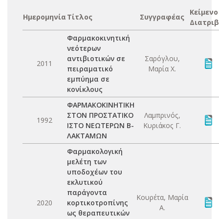
Κείμενο
Ημερομηνία
Τίτλος
Συγγραφέας
Διατριβ
Φαρμακοκινητική
νεότερων
αντιβιοτικών σε
Σαρόγλου,
2011
πειραματικό
Μαρία Χ.
εμπύημα σε
κονίκλους
ΦΑΡΜΑΚΟΚΙΝΗΤΙΚΗ
ΣΤΟΝ ΠΡΟΣΤΑΤΙΚΟ
Λαμπρινός,
1992
ΙΣΤΟ ΝΕΩΤΕΡΩΝ Β-
Κυριάκος Γ.
ΛΑΚΤΑΜΩΝ
Φαρμακολογική
μελέτη των
υποδοχέων του
εκλυτικού
παράγοντα
Κουρέτα, Μαρία
2020
κορτικοτροπίνης
Α.
ως θεραπευτικών