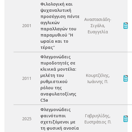
Φιλολογική και
ψυχαναλυτική
προσέγγιση πέντε
Αναστασιάδη-
αγγλικών
2001
Σιγάλα,
παραλλαγών του
Ευαγγελία
παραμυθιού "Η
ωραία και το
τέρας"
Φλεγμονώδεις
πυροδοτητές σε
κλινικά μοντέλα:
μελέτη του
Κουρτζέλης,
2011
ρυθμιστικού
Ιωάννης Π.
ρόλου της
αναφυλατοξίνης
C5a
Φλεγμονώδεις
φαινότυποι
Γαβριηλίδης,
2025
σχετιζόμενοι με
Ευστράτιος Π.
τη φυσική ανοσία