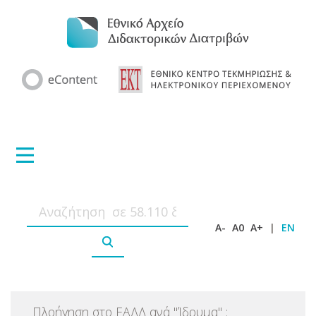
A-
A0
A+
|
EN
Πλοήγηση στο ΕΑΔΔ ανά
"
Ίδρυμα
"
: