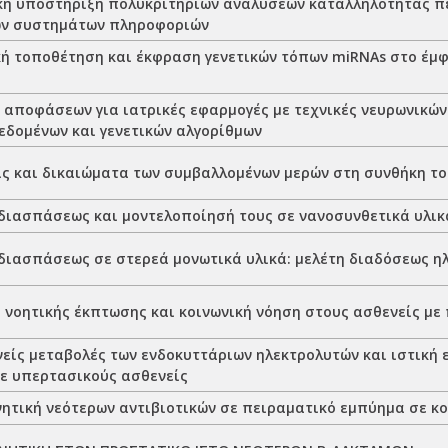
κή υποστήριξη πολυκριτηρίων αναλύσεων καταλληλότητας π
ών συστημάτων πληροφοριών
ή τοποθέτηση και έκφραση γενετικών τόπων miRNAs στο έμ
 αποφάσεων για ιατρικές εφαρμογές με τεχνικές νευρωνικών
εδομένων και γενετικών αλγορίθμων
ς και δικαιώματα των συμβαλλομένων μερών στη συνθήκη το
διασπάσεως και μοντελοποίησή τους σε νανοσυνθετικά υλικ
διασπάσεως σε στερεά μονωτικά υλικά: μελέτη διαδόσεως η
 νοητικής έκπτωσης και κοινωνική νόηση στους ασθενείς μ
είς μεταβολές των ενδοκυττάριων ηλεκτρολυτών και ιστική 
σε υπερτασικούς ασθενείς
ητική νεότερων αντιβιοτικών σε πειραματικό εμπύημα σε κο