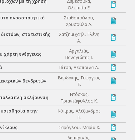
εριοχών με τη χρήση
Δεμεσούκα,
Ολυμπία Ε.
φυτο ανοσοποιητικό
Σταθοπούλου,
Χρυσούλα Α.
 δικτύων, στατιστικής
Χατζημιχαήλ, Ελένη
Α.
Αργαλιάς,
υ χάρτη ενέργειας
Παναγιώτης Ι.
ά
Πίτσα, Δέσποινα Δ.
Βαρδάκης, Γεώργιος
λεκτρικών δενδριτών
Ε.
Ντόσκας,
ε πολλαπλή σκλήρυνση
Τριαντάφυλλος Κ.
ευαισθησία στην
Κόπρας, Αλέξανδρος
Π.
νίκλους
Σαρόγλου, Μαρία Χ.
Λαμπρινός,