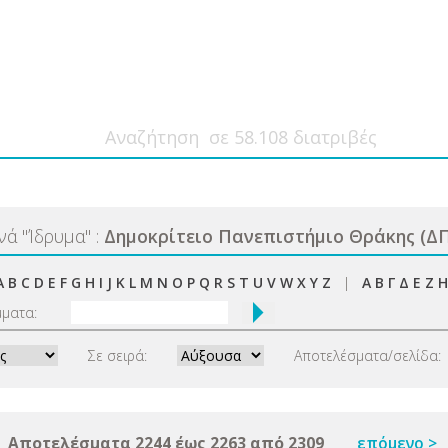
ανά
"
Ίδρυμα
"
:
Δημοκρίτειο Πανεπιστήμιο Θράκης (Δ
A
B
C
D
E
F
G
H
I
J
K
L
M
N
O
P
Q
R
S
T
U
V
W
X
Y
Z
|
Α
Β
Γ
Δ
Ε
Ζ
Η
μματα:
Σε σειρά:
Αποτελέσματα/σελίδα:
Αποτελέσματα 2244 έως 2263 από 2309
επόμενο >