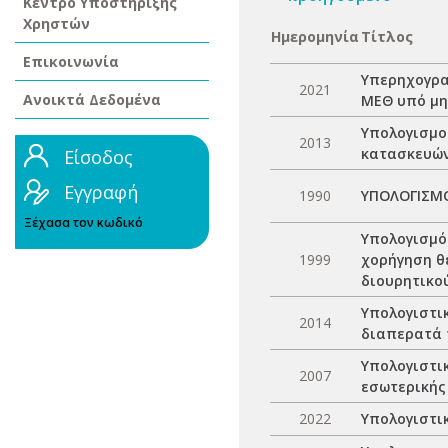
Κέντρο Υποστήριξης
Χρηστών
Ημερομηνία
Τίτλος
Επικοινωνία
Υπερηχογρα
2021
Ανοικτά Δεδομένα
ΜΕΘ υπό μη
Υπολογισμο
2013
κατασκευώ
Είσοδος
Εγγραφή
1990
ΥΠΟΛΟΓΙΣΜΟ
Ξέχασα τον κωδικό
Υπολογισμό
1999
χορήγηση θ
διουρητικο
Υπολογιστι
2014
διαπερατά 
Υπολογιστι
2007
εσωτερικής
2022
Υπολογιστι