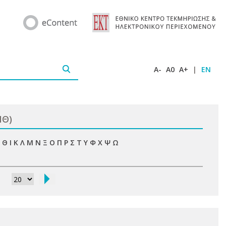
A-
A0
A+
|
EN
ΠΘ)
Θ
Ι
Κ
Λ
Μ
Ν
Ξ
Ο
Π
Ρ
Σ
Τ
Υ
Φ
Χ
Ψ
Ω