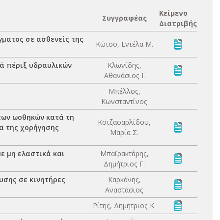
Κείμενο
Συγγραφέας
Διατριβής
ματος σε ασθενείς της
Κώτσο, Εντέλα Μ.
κά πέριξ υδραυλικών
Κλωνίδης,
Αθανάσιος Ι.
Μπέλλος,
Κωνσταντίνος
των ωοθηκών κατά τη
Κοτζασαρλίδου,
ία της χορήγησης
Μαρία Σ.
ε μη ελαστικά και
Μπαϊρακτάρης,
Δημήτριος Γ.
υσης σε κινητήρες
Καρκάνης,
Αναστάσιος
Ρίτης, Δημήτριος Κ.