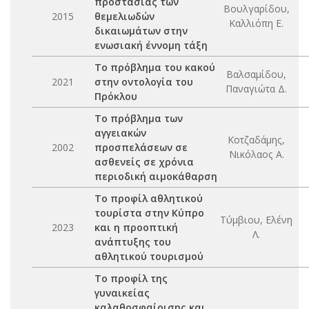
προστασίας των
Βουλγαρίδου,
2015
θεμελιωδών
Καλλιόπη Ε.
δικαιωμάτων στην
ενωσιακή έννομη τάξη
Το πρόβλημα του κακού
Βαλσαμίδου,
2021
στην οντολογία του
Παναγιώτα Δ.
Πρόκλου
Το πρόβλημα των
αγγειακών
Κοτζαδάμης,
2002
προσπελάσεων σε
Νικόλαος Α.
ασθενείς σε χρόνια
περιοδική αιμοκάθαρση
Το προφίλ αθλητικού
τουρίστα στην Κύπρο
Τύμβιου, Ελένη
2023
και η προοπτική
Λ.
ανάπτυξης του
αθλητικού τουρισμού
Το προφίλ της
γυναικείας
καλαθοσφαίρισης και