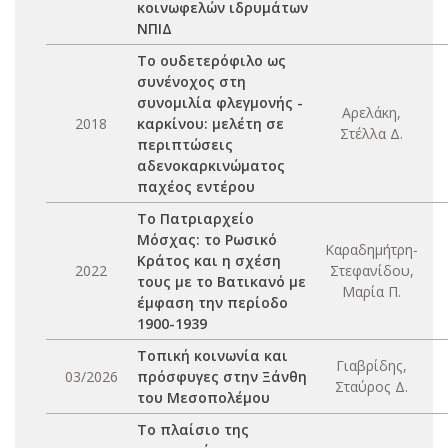
κοινωφελών ιδρυμάτων
ΝΠΙΔ
Το ουδετερόφιλο ως
συνένοχος στη
συνομιλία φλεγμονής -
Αρελάκη,
2018
καρκίνου: μελέτη σε
Στέλλα Δ.
περιπτώσεις
αδενοκαρκινώματος
παχέος εντέρου
Το Πατριαρχείο
Μόσχας: το Ρωσικό
Καραδημήτρη-
Κράτος και η σχέση
2022
Στεφανίδου,
τους με το Βατικανό με
Μαρία Π.
έμφαση την περίοδο
1900-1939
Τοπική κοινωνία και
Γιαβρίδης,
03/2026
πρόσφυγες στην Ξάνθη
Σταύρος Δ.
του Μεσοπολέμου
Το πλαίσιο της