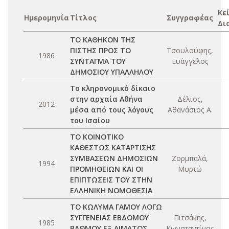
Κε
Ημερομηνία
Τίτλος
Συγγραφέας
Δι
ΤΟ ΚΑΘΗΚΟΝ ΤΗΣ
ΠΙΣΤΗΣ ΠΡΟΣ ΤΟ
Τσουλούφης,
1986
ΣΥΝΤΑΓΜΑ ΤΟΥ
Ευάγγελος
ΔΗΜΟΣΙΟΥ ΥΠΑΛΛΗΛΟΥ
Το κληρονομικό δίκαιο
στην αρχαία Αθήνα
Δέλιος,
2012
μέσα από τους λόγους
Αθανάσιος Α.
του Ισαίου
ΤΟ ΚΟΙΝΟΤΙΚΟ
ΚΑΘΕΣΤΩΣ ΚΑΤΑΡΤΙΣΗΣ
ΣΥΜΒΑΣΕΩΝ ΔΗΜΟΣΙΩΝ
Ζορμπαλά,
1994
ΠΡΟΜΗΘΕΙΩΝ ΚΑΙ ΟΙ
Μυρτώ
ΕΠΙΠΤΩΣΕΙΣ ΤΟΥ ΣΤΗΝ
ΕΛΛΗΝΙΚΗ ΝΟΜΟΘΕΣΙΑ
ΤΟ ΚΩΛΥΜΑ ΓΑΜΟΥ ΛΟΓΩ
ΣΥΓΓΕΝΕΙΑΣ ΕΒΔΟΜΟΥ
Πιτσάκης,
1985
ΒΑΘΜΟΥ ΕΞ ΑΙΜΑΤΟΣ
Κωνσταντίνος