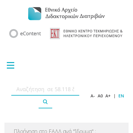
A-
A0
A+
|
EN
Πλοήγηση στο ΕΑΔΔ ανά
"
Ίδρυμα
"
: