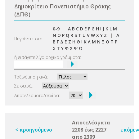
Δημοκρίτειο Πανεπιστήμιο Θράκης
(ΔΠΘ)
0-9
|
A
B
C
D
E
F
G
H
I
J
K
L
M
N
O
P
Q
R
S
T
U
V
W
X
Y
Z
|
Α
Πηγαίνετε στο:
Β
Γ
Δ
Ε
Ζ
Η
Θ
Ι
Κ
Λ
Μ
Ν
Ξ
Ο
Π
Ρ
Σ
Τ
Υ
Φ
Χ
Ψ
Ω
ή εισάγετε λίγα αρχικά γράμματα:
Ταξινόμηση ανά:
Σε σειρά:
Αποτελέσματα/σελίδα:
Αποτελέσματα
< προηγούμενο
2208 έως 2227
επόμεν
από 2309