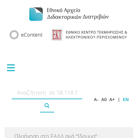
A-
A0
A+
|
EN
Πλοήγηση στο ΕΑΔΔ ανά
"
Ίδρυμα
"
: