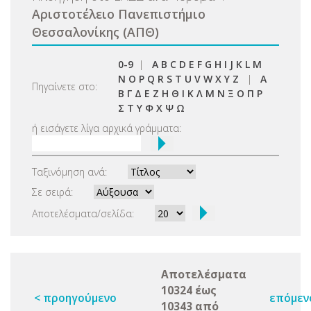
Αριστοτέλειο Πανεπιστήμιο
Θεσσαλονίκης (ΑΠΘ)
0-9
|
A
B
C
D
E
F
G
H
I
J
K
L
M
N
O
P
Q
R
S
T
U
V
W
X
Y
Z
|
Α
Πηγαίνετε στο:
Β
Γ
Δ
Ε
Ζ
Η
Θ
Ι
Κ
Λ
Μ
Ν
Ξ
Ο
Π
Ρ
Σ
Τ
Υ
Φ
Χ
Ψ
Ω
ή εισάγετε λίγα αρχικά γράμματα:
Ταξινόμηση ανά:
Σε σειρά:
Αποτελέσματα/σελίδα:
Αποτελέσματα
10324 έως
< προηγούμενο
επόμεν
10343 από