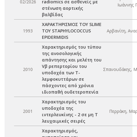
02/2026
radiomics σε ασθενείς με
Ιωάννης Γ
στένωση αορτικής
βαλβίδας
ΧΑΡΑΚΤΗΡΙΣΜΟΣ ΤΟΥ SLIME
1993
ΤΟΥ STAPHYLOCOCCUS
Αρβανίτη, Ανα
EPIDERMIDIS
Χαρακτηρισμός του τύπου
της ανοσολογικής
απάντησης και μελέτη του
Vβ ρεπερτορίου του
2010
Σπανουδάκης, Μ
υποδοχέα των Τ-
λεμφοκυττάρων σε
πάσχοντες από χρόνια
ιδιοπαθή ουδετεροπενία
Χαρακτηρισμός του
υποδοχέα της
2001
Περράκη, Μαρ
ιντερλευκίνης - 2 σε μη Τ
λευχαιμικές σειρές
Χαρακτηρισμός,