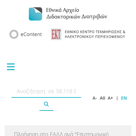
A-
A0
A+
|
EN
Πλοήγηση στο ΕΑΔΔ ανά
"
Επιστημονικό