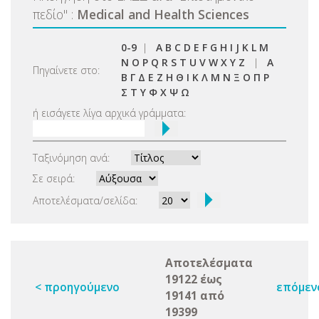
πεδίο
"
:
Medical and Health Sciences
0-9
|
A
B
C
D
E
F
G
H
I
J
K
L
M
N
O
P
Q
R
S
T
U
V
W
X
Y
Z
|
Α
Πηγαίνετε στο:
Β
Γ
Δ
Ε
Ζ
Η
Θ
Ι
Κ
Λ
Μ
Ν
Ξ
Ο
Π
Ρ
Σ
Τ
Υ
Φ
Χ
Ψ
Ω
ή εισάγετε λίγα αρχικά γράμματα:
Ταξινόμηση ανά:
Σε σειρά:
Αποτελέσματα/σελίδα:
Αποτελέσματα
19122 έως
< προηγούμενο
επόμεν
19141 από
19399