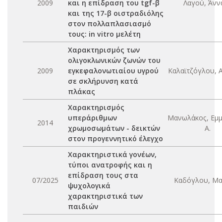
2009
και η επίδραση του tgf-β
Λαγού, Άννα
και της 17-β οιστραδιόλης
στον πολλαπλασιασμό
τους: in vitro μελέτη
Χαρακτηρισμός των
ολιγοκλωνικών ζωνών του
2009
εγκεφαλονωτιαίου υγρού
Καλαϊτζόγλου, Α
σε σκλήρυνση κατά
πλάκας
Χαρακτηρισμός
υπεράριθμων
Μανωλάκος, Εμ
2014
χρωμοσωμάτων - δεικτών
Α.
στον προγεννητικό έλεγχο
Χαρακτηριστικά γονέων,
τύποι ανατροφής και η
επίδραση τους στα
07/2025
Καδόγλου, Μα
ψυχολογικά
χαρακτηριστικά των
παιδιών