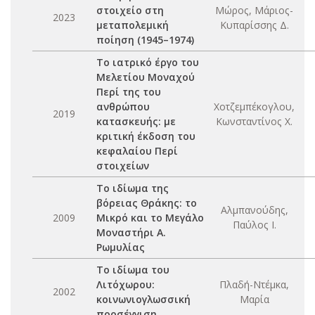
στοιχείο στη
Μώρος, Μάριος-
2023
μεταπολεμική
Κυπαρίσσης Δ.
ποίηση (1945–1974)
Το ιατρικό έργο του
Μελετίου Μοναχού
Περί της του
ανθρώπου
Χοτζεμπέκογλου,
2019
κατασκευής: με
Κωνσταντίνος Χ.
κριτική έκδοση του
κεφαλαίου Περί
στοιχείων
Το ιδίωμα της
βόρειας Θράκης: το
Αλμπανούδης,
2009
Μικρό και το Μεγάλο
Παύλος Ι.
Μοναστήρι Α.
Ρωμυλίας
Το ιδίωμα του
Λιτόχωρου:
Πλαδή-Ντέμκα,
2002
κοινωνιογλωσσική
Μαρία
προσέγγιση