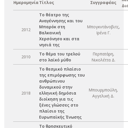
Ημερομηνία
Τίτλος
Συγγραφέας
Δι
Το θέατρο της
Αναγέννησης και του
Μπαρόκ στη
Μπογκντάνοβιτς,
2012
Βαλκανική
Ιρένα Γ.
Χερσόνησο και στα
νησιά της
Το θέμα του τρελού
Περπατάρη,
2010
στο λαϊκό μύθο
Νικολέττα Δ.
Το θεσμικό πλαίσιο
της επιμόρφωσης του
ανθρώπινου
δυναμικού στην
Μπουρμπούλη,
2018
ελληνική δημόσια
Αγγελική Δ.
διοίκηση για τις
ξένες γλώσσες στο
πλαίσιο της
Ευρωπαϊκής Ένωσης
Το θρησκευτικό