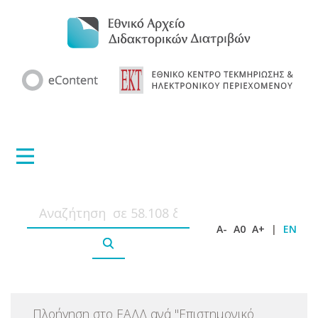
A-
A0
A+
|
EN
Πλοήγηση στο ΕΑΔΔ ανά
"
Επιστημονικό