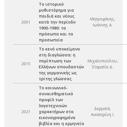
Το ιστορικό
μυθιστόρημα για
παιδιά και νέους
Μητροφάνης,
2001
κατά την περίοδο
Ιωάννης Α.
1900-1980: τα
πρόσωπα και τα
προσωπεία
Το κενό υποκείμενο
στη διαγλώσσα: η
περίπτωση των
Μιχαλοπούλου,
2015
Ελλήνων σπουδαστών
Σταματία Δ.
της γερμανικής ως
τρίτης γλώσσας
Το κοινωνικό-
συναισθηματικό
προφίλ των
λογοτεχνικών
Δερματά,
2021
χαρακτήρων στα
Αικατερίνη Ι.
εικονογραφημένα
βιβλία και η ερμηνεία