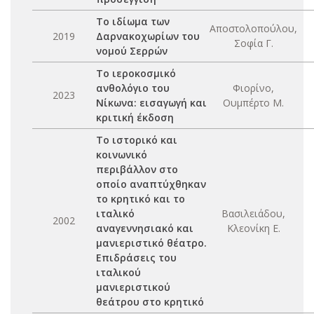
Το ιδίωμα των
Αποστολοπούλου,
2019
Δαρνακοχωρίων του
Σοφία Γ.
νομού Σερρών
Το ιεροκοσμικό
ανθολόγιο του
Φιορίνο,
2023
Νίκωνα: εισαγωγή και
Ουμπέρτο Μ.
κριτική έκδοση
Το ιστορικό και
κοινωνικό
περιβάλλον στο
οποίο αναπτύχθηκαν
το κρητικό και το
ιταλικό
Βασιλειάδου,
2002
αναγεννησιακό και
Κλεονίκη Ε.
μανιεριστικό θέατρο.
Επιδράσεις του
ιταλικού
μανιεριστικού
θεάτρου στο κρητικό