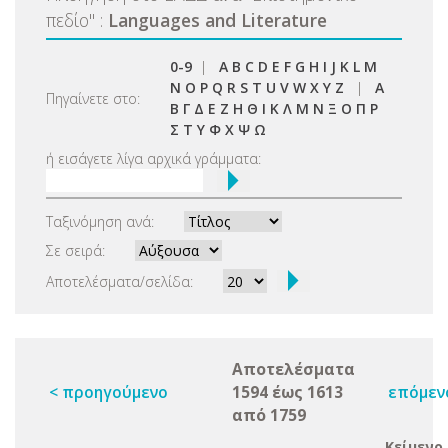
πεδίο
"
:
Languages and Literature
0-9
|
A
B
C
D
E
F
G
H
I
J
K
L
M
N
O
P
Q
R
S
T
U
V
W
X
Y
Z
|
Α
Πηγαίνετε στο:
Β
Γ
Δ
Ε
Ζ
Η
Θ
Ι
Κ
Λ
Μ
Ν
Ξ
Ο
Π
Ρ
Σ
Τ
Υ
Φ
Χ
Ψ
Ω
ή εισάγετε λίγα αρχικά γράμματα:
Ταξινόμηση ανά:
Σε σειρά:
Αποτελέσματα/σελίδα:
Αποτελέσματα
< προηγούμενο
1594 έως 1613
επόμεν
από 1759
Κείμενο