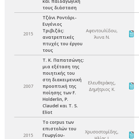
και παιδαγωγική
τους διάσταση
Τζάνι Ροντάρι-
Ευγένιος
Τριβιζάς:
Αφεντουλίδου,
2015
ανατρεπτικές
Άννα Ν.
πτυχές του έργου
τους
Τ. Κ. Παπατσώνης:
μια εξέταση της
ποιητικής του
στη διακειμενική
Ελευθεράκης,
2007
προοπτική της
Δημήτριος Κ.
ποίησης των F.
Holderlin, P.
Claudel και T. S.
Eliot
Το corpus των
επιστολών του
Χρυσοστομίδης,
2015
Γεωργίου-
Ηλίας Ι.