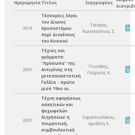
Ημερομηνία
Τίτλος
Συγγραφέας
Διατριβ
Τέσσερεις λόγοι
του Δίωνος
Τσίπρας,
2019
Χρυσοστόμου
Κωνσταντίνος Σ.
περί Διογένους
του Κυνικού
Τέχνες και
γράμματα:
"πρόσωπα" της
Γουγάκης,
2007
Αντιγόνης στη
Γεώργιος Κ.
μετεπαναστατική
Γαλλία - πρώτο
μισό 19ου αι.
Τέχνη αφηγήσεως
ασκητικών και
ψυχωφελών
διηγήσεων: η
Σαραντουλάκου,
2007
ποιμαντική,
Αριάδνη Χ.
συμβουλευτική