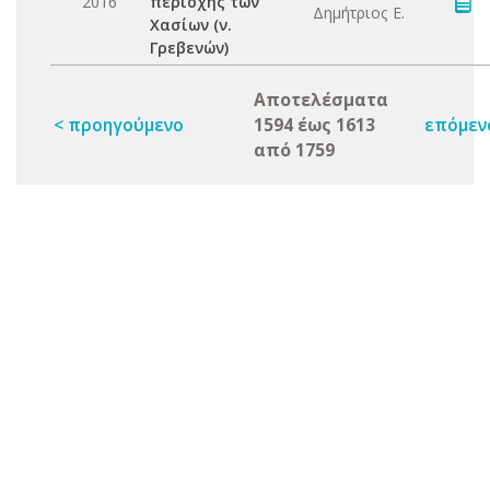
2016
περιοχής των
Δημήτριος Ε.
Χασίων (ν.
Γρεβενών)
Αποτελέσματα
< προηγούμενο
1594 έως 1613
επόμεν
από 1759