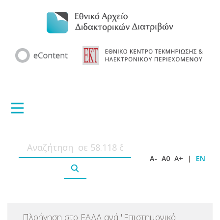
A-
A0
A+
|
EN
Πλοήγηση στο ΕΑΔΔ ανά
"
Επιστημονικό