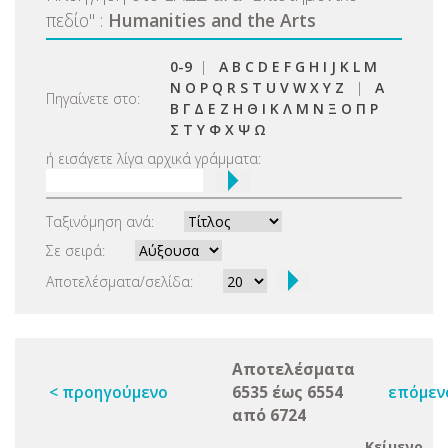
πεδίο
"
:
Humanities and the Arts
0-9
|
A
B
C
D
E
F
G
H
I
J
K
L
M
N
O
P
Q
R
S
T
U
V
W
X
Y
Z
|
Α
Πηγαίνετε στο:
Β
Γ
Δ
Ε
Ζ
Η
Θ
Ι
Κ
Λ
Μ
Ν
Ξ
Ο
Π
Ρ
Σ
Τ
Υ
Φ
Χ
Ψ
Ω
ή εισάγετε λίγα αρχικά γράμματα:
Ταξινόμηση ανά:
Σε σειρά:
Αποτελέσματα/σελίδα:
Αποτελέσματα
< προηγούμενο
6535 έως 6554
επόμεν
από 6724
Κείμενο