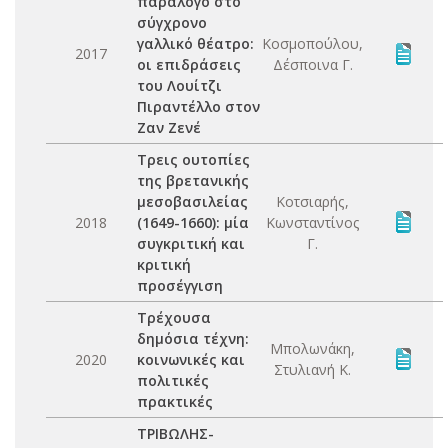
παράλογο στο
σύγχρονο
γαλλικό θέατρο:
Κοσμοπούλου,
2017
οι επιδράσεις
Δέσποινα Γ.
του Λουίτζι
Πιραντέλλο στον
Ζαν Ζενέ
Τρεις ουτοπίες
της βρετανικής
μεσοβασιλείας
Κοτσιαρής,
2018
(1649-1660): μία
Κωνσταντίνος
συγκριτική και
Γ.
κριτική
προσέγγιση
Τρέχουσα
δημόσια τέχνη:
Μπολωνάκη,
2020
κοινωνικές και
Στυλιανή Κ.
πολιτικές
πρακτικές
ΤΡΙΒΩΛΗΣ-