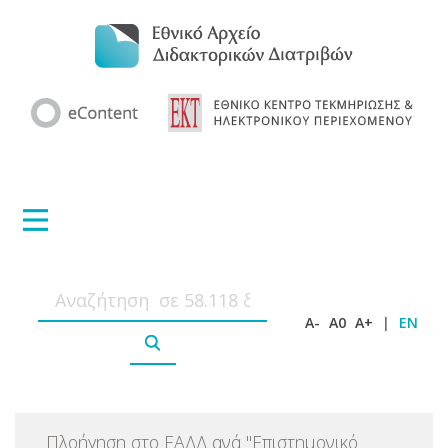
A-
A0
A+
|
EN
Πλοήγηση στο ΕΑΔΔ ανά
"
Επιστημονικό