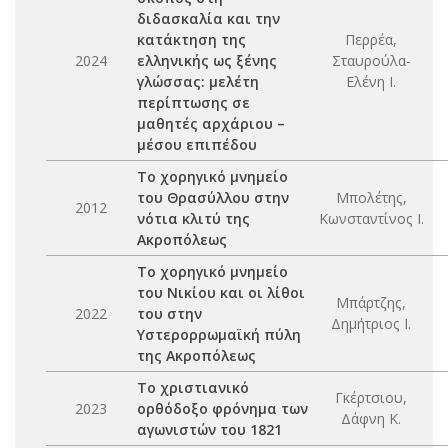
διδασκαλία και την
κατάκτηση της
Περρέα,
2024
ελληνικής ως ξένης
Σταυρούλα-
γλώσσας: μελέτη
Ελένη Ι.
περίπτωσης σε
μαθητές αρχάριου –
μέσου επιπέδου
Το χορηγικό μνημείο
του Θρασύλλου στην
Μπολέτης,
2012
νότια κλιτύ της
Κωνσταντίνος Ι.
Ακροπόλεως
Το χορηγικό μνημείο
του Νικίου και οι λίθοι
Μπάρτζης,
2022
του στην
Δημήτριος Ι.
Υστερορρωμαϊκή πύλη
της Ακροπόλεως
Το χριστιανικό
Γκέρτσιου,
2023
ορθόδοξο φρόνημα των
Δάφνη Κ.
αγωνιστών του 1821