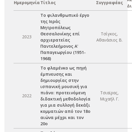
Ημερομηνία
Τίτλος
Συγγραφέας
Δ
Το φιλανθρωπικό έργο
της Ιεράς
Μητροπόλεως
Θεσσαλονίκης επί
Τσίγκος,
2023
αρχιερατείας
Αθανάσιος Β.
Παντελεήμονος Α'
Παπαγεωργίου (1951-
1968)
Το φλαμένκο ως πηγή
έμπνευσης και
δημιουργίας στην
ισπανική μουσική για
πιάνο: προτεινόμενη
Τσιαϊρας,
2022
διδακτική μεθοδολογία
Μιχαήλ Γ.
για μια συλλογή δεκάξι
κομματιών από τον 18ο
αιώνα μέχρι και τον
20ο