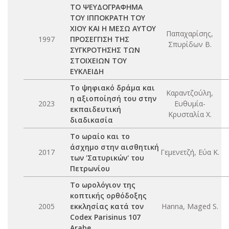
ΤΟ ΨΕΥΔΟΓΡΑΦΗΜΑ
ΤΟΥ ΙΠΠΟΚΡΑΤΗ ΤΟΥ
ΧΙΟΥ ΚΑΙ Η ΜΕΣΩ ΑΥΤΟΥ
Παπαχαρίσης,
1997
ΠΡΟΣΕΓΓΙΣΗ ΤΗΣ
Σπυρίδων Β.
ΣΥΓΚΡΟΤΗΣΗΣ ΤΩΝ
ΣΤΟΙΧΕΙΩΝ ΤΟΥ
ΕΥΚΛΕΙΔΗ
Το ψηφιακό δράμα και
Καραντζούλη,
η αξιοποίησή του στην
2023
Ευθυμία-
εκπαιδευτική
Κρυσταλία Χ.
διαδικασία
Το ωραίο και το
άσχημο στην αισθητική
2017
Γεμενετζή, Εύα Κ.
των 'Σατυρικών' του
Πετρωνίου
Το ωρολόγιον της
κοπτικής ορθόδοξης
2005
εκκλησίας κατά τον
Hanna, Maged S.
Codex Parisinus 107
Arabe