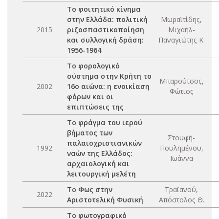
Το φοιτητικό κίνημα
στην Ελλάδα: πολιτική
Μωραϊτίδης,
2015
ριζοσπαστικοποίηση
Μιχαήλ-
και συλλογική δράση:
Παναγιώτης Κ.
1956-1964
Το φορολογικό
σύστημα στην Κρήτη το
Μπαρούτσος,
2002
16ο αιώνα: η ενοικίαση
Φώτιος
φόρων και οι
επιπτώσεις της
Το φράγμα του ιερού
βήματος των
Στουφή-
παλαιοχριστιανικών
1992
Πουλημένου,
ναών της Ελλάδος:
Ιωάννα
αρχαιολογική και
λειτουργική μελέτη
Το Φως στην
Τραϊανού,
2022
Αριστοτελική Φυσική
Απόστολος Θ.
Το φωτογραφικό