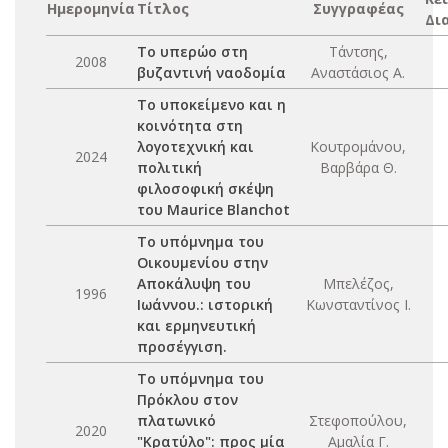
Ημερομηνία
Τίτλος
Συγγραφέας
Δι
Το υπερώο στη
Τάντσης,
2008
βυζαντινή ναοδομία
Αναστάσιος Α.
Το υποκείμενο και η
κοινότητα στη
λογοτεχνική και
Κουτρομάνου,
2024
πολιτική
Βαρβάρα Θ.
φιλοσοφική σκέψη
του Maurice Blanchot
Το υπόμνημα του
Οικουμενίου στην
Αποκάλυψη του
Μπελέζος,
1996
Ιωάννου.: ιστορική
Κωνσταντίνος Ι.
και ερμηνευτική
προσέγγιση.
Το υπόμνημα του
Πρόκλου στον
πλατωνικό
Στεφοπούλου,
2020
"Κρατύλο": προς μία
Αμαλία Γ.