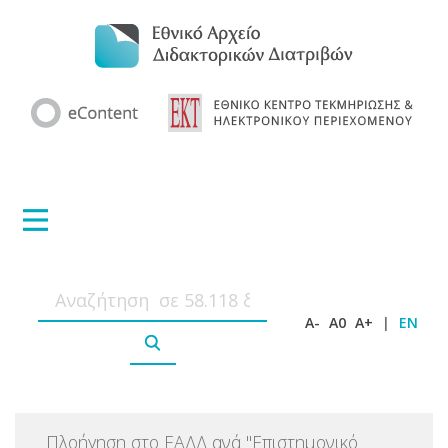
A-
A0
A+
|
EN
Πλοήγηση στο ΕΑΔΔ ανά
"
Επιστημονικό