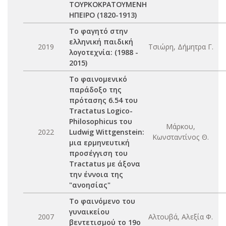
ΤΟΥΡΚΟΚΡΑΤΟΥΜΕΝΗ
ΗΠΕΙΡΟ (1820-1913)
Το φαγητό στην
ελληνική παιδική
2019
Τσιώρη, Δήμητρα Γ.
λογοτεχνία: (1988 -
2015)
Το φαινομενικό
παράδοξο της
πρότασης 6.54 του
Tractatus Logico-
Philosophicus του
Μάρκου,
2022
Ludwig Wittgenstein:
Κωνσταντίνος Θ.
μια ερμηνευτική
προσέγγιση του
Tractatus με άξονα
την έννοια της
"ανοησίας"
Το φαινόμενο του
γυναικείου
2007
Αλτουβά, Αλεξία Φ.
βεντετισμού το 19ο