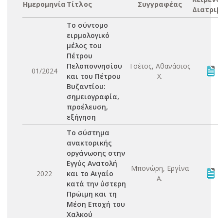
Ημερομηνία
Τίτλος
Συγγραφέας
Διατρι
Το σύντομο
ειρμολογικό
μέλος του
Πέτρου
Πελοποννησίου
Τσέτος, Αθανάσιος
01/2024
και του Πέτρου
Χ.
Βυζαντίου:
σημειογραφία,
προέλευση,
εξήγηση
Το σύστημα
ανακτορικής
οργάνωσης στην
Εγγύς Ανατολή
Μπονώρη, Εργίνα
2022
και το Αιγαίο
Α.
κατά την ύστερη
Πρώιμη και τη
Μέση Εποχή του
Χαλκού