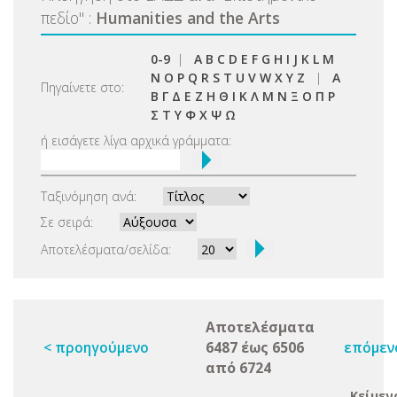
πεδίο
"
:
Humanities and the Arts
0-9
|
A
B
C
D
E
F
G
H
I
J
K
L
M
N
O
P
Q
R
S
T
U
V
W
X
Y
Z
|
Α
Πηγαίνετε στο:
Β
Γ
Δ
Ε
Ζ
Η
Θ
Ι
Κ
Λ
Μ
Ν
Ξ
Ο
Π
Ρ
Σ
Τ
Υ
Φ
Χ
Ψ
Ω
ή εισάγετε λίγα αρχικά γράμματα:
Ταξινόμηση ανά:
Σε σειρά:
Αποτελέσματα/σελίδα:
Αποτελέσματα
< προηγούμενο
6487 έως 6506
επόμεν
από 6724
Κείμεν