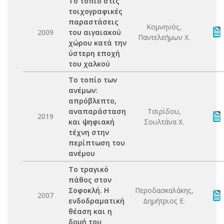
Το τοπίο στις
τοιχογραφικές
παραστάσεις
Κομνηνός,
2009
του αιγαιακού
Παντελεήμων Χ.
χώρου κατά την
ύστερη εποχή
του χαλκού
Το τοπίο των
ανέμων:
απρόβλεπτο,
αναπαράσταση
Τσιρίδου,
2019
και ψηφιακή
Σουλτάνα Χ.
τέχνη στην
περίπτωση του
ανέμου
Το τραγικό
πάθος στον
Σοφοκλή. Η
Περοδασκαλάκης,
2007
ενδοδραματική
Δημήτριος Ε.
θέαση και η
δομή του