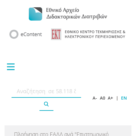
A-
A0
A+
|
EN
Πλοήγηση στο ΕΑΔΔ ανά
"
Επιστημονικό