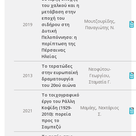
του χαλκού και η
μετάβαση στην
εποχή του
Μουτζουρίδης,
2019
σιδήρου στη
Παναγιώτης Ν.
Δυτική
Πελοπόννησο: η
περίπτωση της
Πέρσαινας
Ηλείας
Το τερατώδες
Νεοφύτου-
στην ευρωπαϊκή
2013
Γεωργίου,
δραματουργία
Σταματία Γ.
του 20ού αιώνα
Το τοιχογραφικό
έργο του Ράλλη
Κοψίδη (1929-
Μαμάης, Νεκτάριος
2021
2010): πορεία
Σ.
προς το
Σαμπεζύ