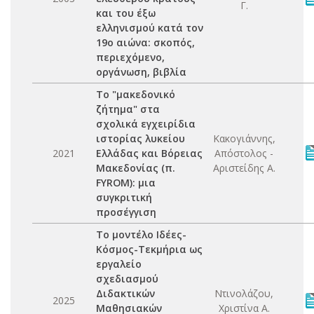
Γ.
και του έξω
ελληνισμού κατά τον
19ο αιώνα: σκοπός,
περιεχόμενο,
οργάνωση, βιβλία
Το "μακεδονικό
ζήτημα" στα
σχολικά εγχειρίδια
ιστορίας λυκείου
Κακογιάννης,
2021
Ελλάδας και Βόρειας
Απόστολος -
Μακεδονίας (π.
Αριστείδης Α.
FYROM): μια
συγκριτική
προσέγγιση
Το μοντέλο Ιδέες-
Κόσμος-Τεκμήρια ως
εργαλείο
σχεδιασμού
Διδακτικών
Ντινολάζου,
2025
Μαθησιακών
Χριστίνα Α.