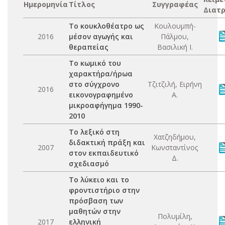
Ημερομηνία
Τίτλος
Συγγραφέας
Διατρ
Το κουκλοθέατρο ως
Κουλουμπή-
2016
μέσον αγωγής και
Πάλμου,
θεραπείας
Βασιλική Ι.
Το κωμικό του
χαρακτήρα/ήρωα
στο σύγχρονο
Τζιτζιλή, Ειρήνη
2016
εικονογραφημένο
Α.
μικροαφήγημα 1990-
2010
Το λεξικό στη
Χατζηδήμου,
διδακτική πράξη και
2007
Κωνσταντίνος
στον εκπαιδευτικό
Δ.
σχεδιασμό
Το λύκειο και το
φροντιστήριο στην
πρόσβαση των
μαθητών στην
Πολυμίλη,
2017
ελληνική