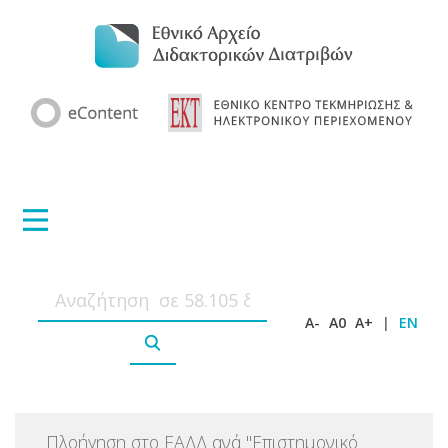
A-
A0
A+
|
EN
Πλοήγηση στο ΕΑΔΔ ανά
"
Επιστημονικό