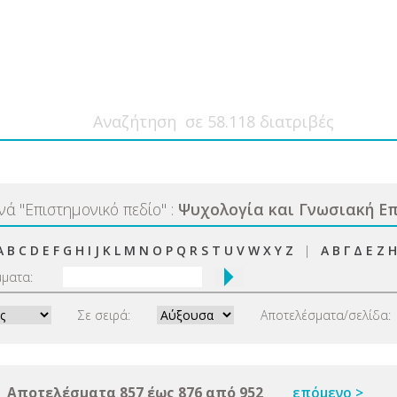
ανά
"
Επιστημονικό πεδίο
"
:
Ψυχολογία και Γνωσιακή Ε
A
B
C
D
E
F
G
H
I
J
K
L
M
N
O
P
Q
R
S
T
U
V
W
X
Y
Z
|
Α
Β
Γ
Δ
Ε
Ζ
Η
μματα:
Σε σειρά:
Αποτελέσματα/σελίδα:
Αποτελέσματα 857 έως 876 από 952
επόμενο >