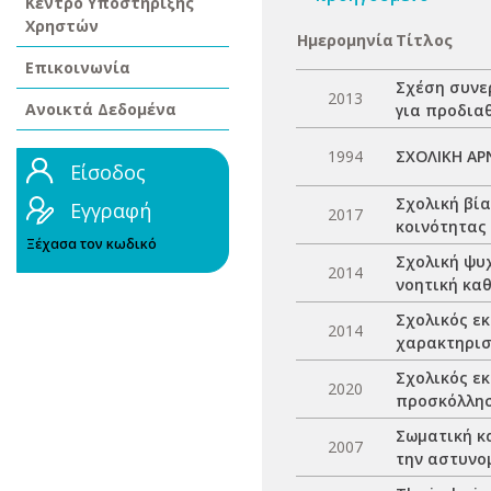
Κέντρο Υποστήριξης
Χρηστών
Ημερομηνία
Τίτλος
Επικοινωνία
Σχέση συνε
2013
Ανοικτά Δεδομένα
για προδια
1994
ΣΧΟΛΙΚΗ ΑΡ
Είσοδος
Σχολική βία
Εγγραφή
2017
κοινότητας
Ξέχασα τον κωδικό
Σχολική ψυχ
2014
νοητική κα
Σχολικός ε
2014
χαρακτηρισ
Σχολικός ε
2020
προσκόλλησ
Σωματική κ
2007
την αστυνο