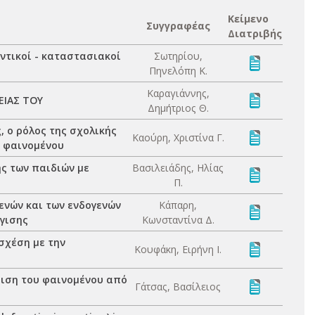
Κείμενο
Συγγραφέας
Διατριβής
ντικοί - καταστασιακοί
Σωτηρίου,
Πηνελόπη Κ.
Καραγιάννης,
ΕΙΑΣ ΤΟΥ
Δημήτριος Θ.
, ο ρόλος της σχολικής
Καούρη, Χριστίνα Γ.
υ φαινομένου
ης των παιδιών με
Βασιλειάδης, Ηλίας
Π.
ενών και των ενδογενών
Κάπαρη,
γισης
Κωνσταντίνα Δ.
σχέση με την
Κουφάκη, Ειρήνη Ι.
πιση του φαινομένου από
Γάτσας, Βασίλειος