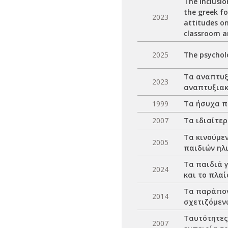
Τhe inclusio
the greek f
2023
attitudes on
classroom a
2025
Τhe psycholo
Τα αναπτυξ
2023
αναπτυξιακ
1999
Τα ήσυχα π
2007
Τα ιδιαίτε
Τα κινούμε
2005
παιδιών ηλι
Τα παιδιά 
2024
και το πλαί
Τα παράπον
2014
σχετιζόμεν
Ταυτότητες 
2007