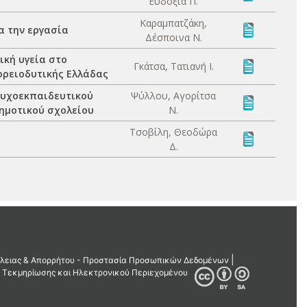
Ευδοξία Π.
Καραμπατζάκη,
α την εργασία
Δέσποινα Ν.
ική υγεία στο
Γκάτσα, Τατιανή Ι.
ορειοδυτικής Ελλάδας
ψυχοεκπαιδευτικού
Ψύλλου, Αγορίτσα
ημοτικού σχολείου
Ν.
Τσοβίλη, Θεοδώρα
Δ.