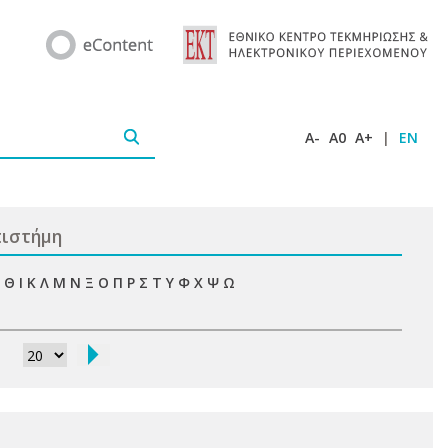
A-
A0
A+
|
EN
πιστήμη
Θ
Ι
Κ
Λ
Μ
Ν
Ξ
Ο
Π
Ρ
Σ
Τ
Υ
Φ
Χ
Ψ
Ω