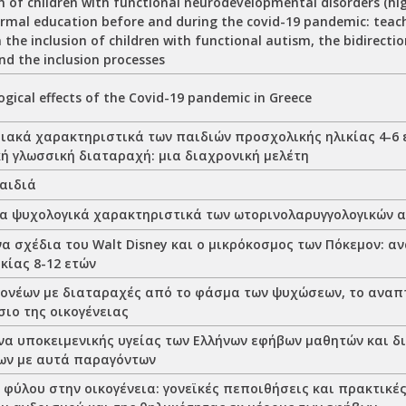
n of children with functional neurodevelopmental disorders (hi
ormal education before and during the covid-19 pandemic: teach
 the inclusion of children with functional autism, the bidirectio
nd the inclusion processes
gical effects of the Covid-19 pandemic in Greece
ιακά χαρακτηριστικά των παιδιών προσχολικής ηλικίας 4-6 ε
ή γλωσσική διαταραχή: μια διαχρονική μελέτη
αιδιά
ρα ψυχολογικά χαρακτηριστικά των ωτορινολαρυγγολογικών 
να σχέδια του Walt Disney και ο μικρόκοσμος των Πόκεμον: 
κίας 8-12 ετών
γονέων με διαταραχές από το φάσμα των ψυχώσεων, το αναπ
σιο της οικογένειας
α υποκειμενικής υγείας των Ελλήνων εφήβων μαθητών και δ
ων με αυτά παραγόντων
φύλου στην οικογένεια: γονεϊκές πεποιθήσεις και πρακτικές