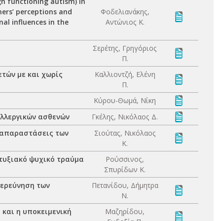
gh functioning autism) in
ers’ perceptions and
Φοδελιανάκης,
nal influences in the
Αντώνιος Κ.
Σερέτης, Γρηγόριος
Π.
τών με και χωρίς
Καλλιοντζή, Ελένη
Π.
Κύρου-Θωμά, Νίκη
αλλεργικών ασθενών
Γκέλης, Νικόλαος Δ.
αναπαραστάσεις των
Σιούτας, Νικόλαος
Κ.
τυξιακό ψυχικό τραύμα
Ρούσσινος,
Σπυρίδων Κ.
ιερεύνηση των
Πετανίδου, Δήμητρα
Ν.
 και η υποκειμενική
Μαζηρίδου,