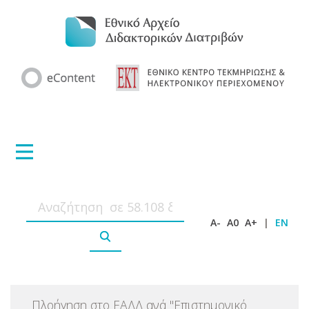
A-
A0
A+
|
EN
Πλοήγηση στο ΕΑΔΔ ανά
"
Επιστημονικό