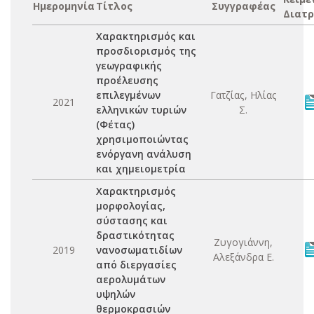
Ημερομηνία
Τίτλος
Συγγραφέας
Διατρ
Χαρακτηρισμός και
προσδιορισμός της
γεωγραφικής
προέλευσης
επιλεγμένων
Γατζίας, Ηλίας
2021
ελληνικών τυριών
Σ.
(Φέτας)
χρησιμοποιώντας
ενόργανη ανάλυση
και χημειομετρία
Χαρακτηρισμός
μορφολογίας,
σύστασης και
δραστικότητας
Ζυγογιάννη,
2019
νανοσωματιδίων
Αλεξάνδρα Ε.
από διεργασίες
αερολυμάτων
υψηλών
θερμοκρασιών