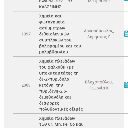
ΕΦΑΡΜΟΓΕΣ ΤΗΣ
Μαυρούδης
ΚΑΛΣΕΙΝΗΣ
Χημεία και
φωτοχημεία
ασύμμετρων
Αργυρόπουλος,
1997
διθειολενικών
Δημήτριος Γ.
συμπλοκών του
βολφραμίου και του
μολυβδαινίου
Χημεία πλειάδων
του χαλκού(ΙΙ) με
υποκαταστάτες τη
δι-2-πυριδυλο
Βλαχοπούλου,
2009
κετόνη, την
Γεωργία Κ.
πυριδινη-2,6-
διμεθανόλη και
διάφορες
πολυδοντικές οξιμές
Χημεία πλειάδων
των Cr, Mn, Fe, Co και