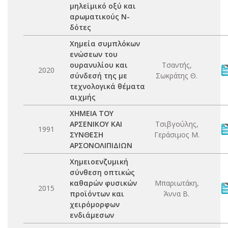
μηλεϊμικό οξύ και
αρωματικούς Ν-
δότες
Χημεία συμπλόκων
ενώσεων του
ουρανυλίου και
Τσαντής,
2020
σύνδεσή της με
Σωκράτης Θ.
τεχνολογικά θέματα
αιχμής
ΧΗΜΕΙΑ ΤΟΥ
ΑΡΣΕΝΙΚΟΥ ΚΑΙ
Τσιβγούλης,
1991
ΣΥΝΘΕΣΗ
Γεράσιμος Μ.
ΑΡΣΟΝΟΛΙΠΙΔΙΩΝ
Χημειοενζυμική
σύνθεση οπτικώς
καθαρών φυσικών
Μπαριωτάκη,
2015
προϊόντων και
Άννα Β.
χειρόμορφων
ενδιάμεσων