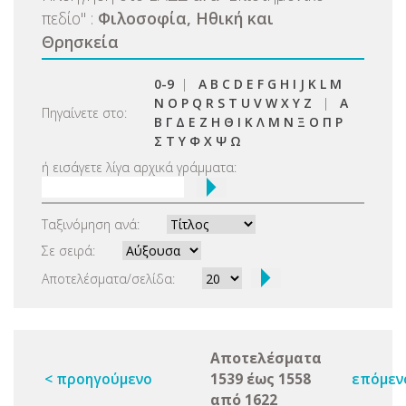
πεδίο
"
:
Φιλοσοφία, Ηθική και
Θρησκεία
0-9
|
A
B
C
D
E
F
G
H
I
J
K
L
M
N
O
P
Q
R
S
T
U
V
W
X
Y
Z
|
Α
Πηγαίνετε στο:
Β
Γ
Δ
Ε
Ζ
Η
Θ
Ι
Κ
Λ
Μ
Ν
Ξ
Ο
Π
Ρ
Σ
Τ
Υ
Φ
Χ
Ψ
Ω
ή εισάγετε λίγα αρχικά γράμματα:
Ταξινόμηση ανά:
Σε σειρά:
Αποτελέσματα/σελίδα:
Αποτελέσματα
< προηγούμενο
1539 έως 1558
επόμεν
από 1622