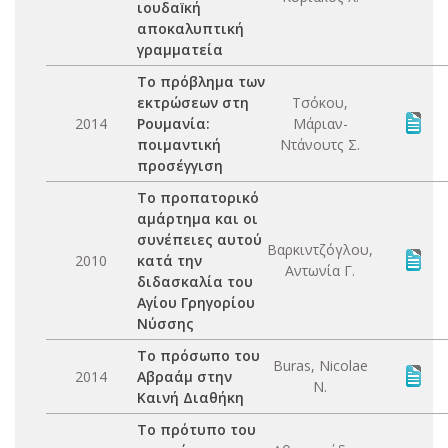
ιουδαїκή
αποκαλυπτική
γραμματεία
Το πρόβλημα των
εκτρώσεων στη
Τσόκου,
2014
Ρουμανία:
Μάριαν-
ποιμαντική
Ντάνουτς Σ.
προσέγγιση
Το προπατορικό
αμάρτημα και οι
συνέπειες αυτού
Βαρκιντζόγλου,
2010
κατά την
Αντωνία Γ.
διδασκαλία του
Αγίου Γρηγορίου
Νύσσης
Το πρόσωπο του
Buras, Nicolae
2014
Αβραάμ στην
N.
Καινή Διαθήκη
Το πρότυπο του