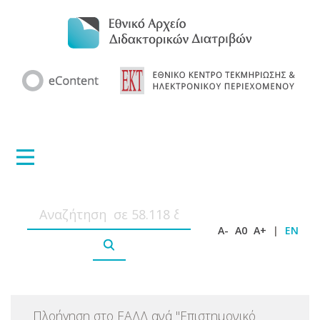
A-
A0
A+
|
EN
Πλοήγηση στο ΕΑΔΔ ανά
"
Επιστημονικό