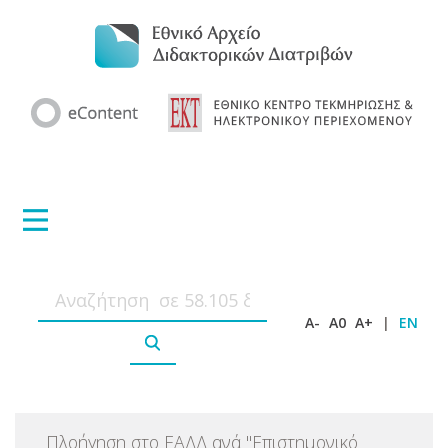
A-
A0
A+
|
EN
Πλοήγηση στο ΕΑΔΔ ανά
"
Επιστημονικό