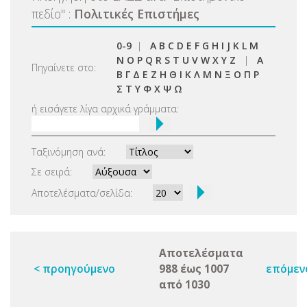
πεδίο
"
:
Πολιτικές Επιστήμες
0-9
|
A
B
C
D
E
F
G
H
I
J
K
L
M
N
O
P
Q
R
S
T
U
V
W
X
Y
Z
|
Α
Πηγαίνετε στο:
Β
Γ
Δ
Ε
Ζ
Η
Θ
Ι
Κ
Λ
Μ
Ν
Ξ
Ο
Π
Ρ
Σ
Τ
Υ
Φ
Χ
Ψ
Ω
ή εισάγετε λίγα αρχικά γράμματα:
Ταξινόμηση ανά:
Σε σειρά:
Αποτελέσματα/σελίδα:
Αποτελέσματα
< προηγούμενο
988 έως 1007
επόμεν
από 1030