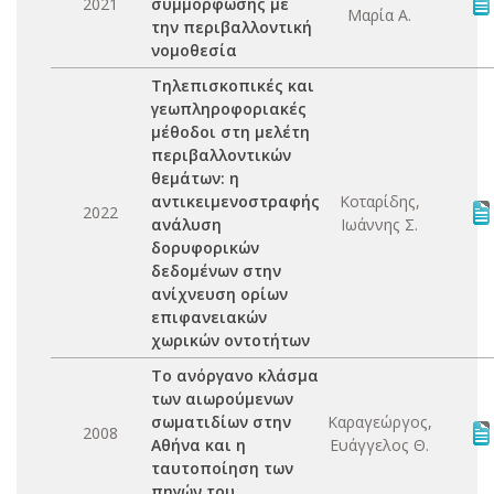
2021
συμμόρφωσης με
Μαρία Α.
την περιβαλλοντική
νομοθεσία
Τηλεπισκοπικές και
γεωπληροφοριακές
μέθοδοι στη μελέτη
περιβαλλοντικών
θεμάτων: η
αντικειμενοστραφής
Κοταρίδης,
2022
ανάλυση
Ιωάννης Σ.
δορυφορικών
δεδομένων στην
ανίχνευση ορίων
επιφανειακών
χωρικών οντοτήτων
Το ανόργανο κλάσμα
των αιωρούμενων
σωματιδίων στην
Καραγεώργος,
2008
Αθήνα και η
Ευάγγελος Θ.
ταυτοποίηση των
πηγών του