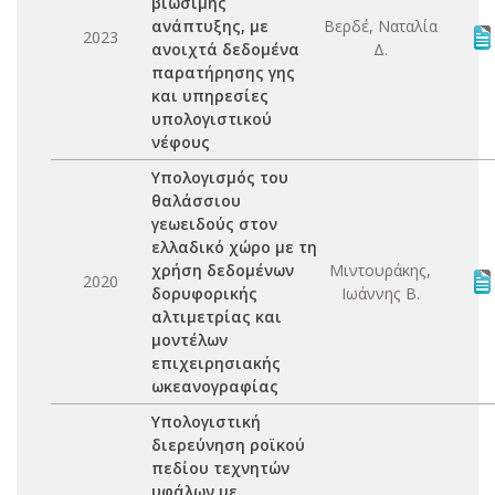
βιώσιμης
ανάπτυξης, με
Βερδέ, Ναταλία
2023
ανοιχτά δεδομένα
Δ.
παρατήρησης γης
και υπηρεσίες
υπολογιστικού
νέφους
Υπολογισμός του
θαλάσσιου
γεωειδούς στον
ελλαδικό χώρο με τη
χρήση δεδομένων
Μιντουράκης,
2020
δορυφορικής
Ιωάννης Β.
αλτιμετρίας και
μοντέλων
επιχειρησιακής
ωκεανογραφίας
Υπολογιστική
διερεύνηση ροϊκού
πεδίου τεχνητών
υφάλων με