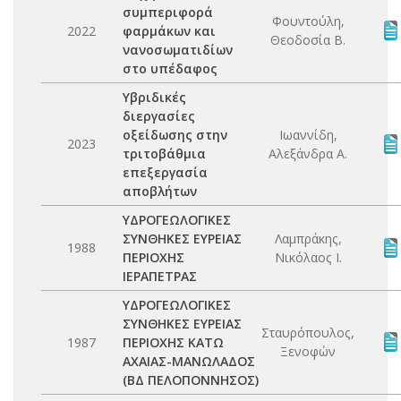
συμπεριφορά
Φουντούλη,
2022
φαρμάκων και
Θεοδοσία Β.
νανοσωματιδίων
στο υπέδαφος
Υβριδικές
διεργασίες
οξείδωσης στην
Ιωαννίδη,
2023
τριτοβάθμια
Αλεξάνδρα Α.
επεξεργασία
αποβλήτων
ΥΔΡΟΓΕΩΛΟΓΙΚΕΣ
ΣΥΝΘΗΚΕΣ ΕΥΡΕΙΑΣ
Λαμπράκης,
1988
ΠΕΡΙΟΧΗΣ
Νικόλαος Ι.
ΙΕΡΑΠΕΤΡΑΣ
ΥΔΡΟΓΕΩΛΟΓΙΚΕΣ
ΣΥΝΘΗΚΕΣ ΕΥΡΕΙΑΣ
Σταυρόπουλος,
1987
ΠΕΡΙΟΧΗΣ ΚΑΤΩ
Ξενοφών
ΑΧΑΙΑΣ-ΜΑΝΩΛΑΔΟΣ
(ΒΔ ΠΕΛΟΠΟΝΝΗΣΟΣ)