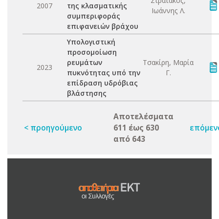
Στρατάκος,
2007
της κλασματικής
Ιωάννης Λ.
συμπεριφοράς
επιφανειών βράχου
Υπολογιστική
προσομοίωση
ρευμάτων
Τσακίρη, Μαρία
2023
πυκνότητας υπό την
Γ.
επίδραση υδρόβιας
βλάστησης
Αποτελέσματα
< προηγούμενο
611 έως 630
επόμεν
από 643