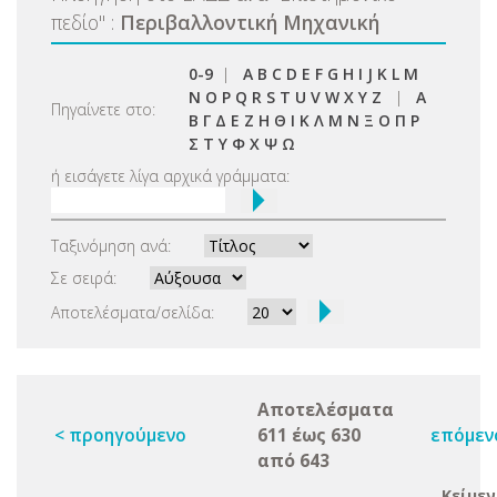
πεδίο
"
:
Περιβαλλοντική Μηχανική
0-9
|
A
B
C
D
E
F
G
H
I
J
K
L
M
N
O
P
Q
R
S
T
U
V
W
X
Y
Z
|
Α
Πηγαίνετε στο:
Β
Γ
Δ
Ε
Ζ
Η
Θ
Ι
Κ
Λ
Μ
Ν
Ξ
Ο
Π
Ρ
Σ
Τ
Υ
Φ
Χ
Ψ
Ω
ή εισάγετε λίγα αρχικά γράμματα:
Ταξινόμηση ανά:
Σε σειρά:
Αποτελέσματα/σελίδα:
Αποτελέσματα
< προηγούμενο
611 έως 630
επόμεν
από 643
Κείμεν