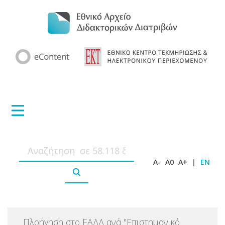
A-
A0
A+
|
EN
Πλοήγηση στο ΕΑΔΔ ανά
"
Επιστημονικό