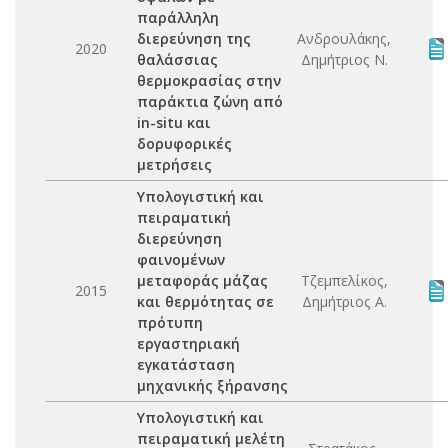
παράλληλη
διερεύνηση της
Ανδρουλάκης,
2020
θαλάσσιας
Δημήτριος Ν.
θερμοκρασίας στην
παράκτια ζώνη από
in-situ και
δορυφορικές
μετρήσεις
Υπολογιστική και
πειραματική
διερεύνηση
φαινομένων
μεταφοράς μάζας
Τζεμπελίκος,
2015
και θερμότητας σε
Δημήτριος Α.
πρότυπη
εργαστηριακή
εγκατάσταση
μηχανικής ξήρανσης
Υπολογιστική και
πειραματική μελέτη