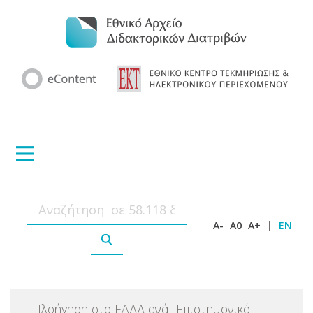
A-
A0
A+
|
EN
Πλοήγηση στο ΕΑΔΔ ανά
"
Επιστημονικό