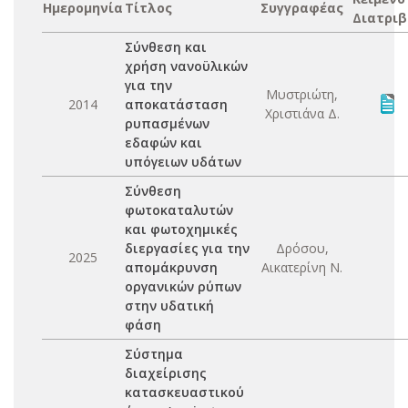
Ημερομηνία
Τίτλος
Συγγραφέας
Διατριβ
Σύνθεση και
χρήση νανοϋλικών
για την
Μυστριώτη,
2014
αποκατάσταση
Χριστιάνα Δ.
ρυπασμένων
εδαφών και
υπόγειων υδάτων
Σύνθεση
φωτοκαταλυτών
και φωτοχημικές
διεργασίες για την
Δρόσου,
2025
απομάκρυνση
Αικατερίνη Ν.
οργανικών ρύπων
στην υδατική
φάση
Σύστημα
διαχείρισης
κατασκευαστικού