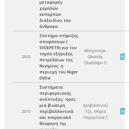
μεταφορές
χαμηλών
εκπομπών
διοξειδίου του
άνθρακα
Σύστημα στήριξης
αποφάσεων (
SYDEPETR) για τον
Akinyosoye-
τομέα εξόρυξης
2005
Gbonda,
πετρελαίων της
Oludolapo E.
Νιγηρίας: η
περιοχή του Niger
Delta
Συστήματα
περιφερειακής
ανάπτυξης: προς
μια βιώσιμη
Αραβαντινού
2010
περιβαλλοντικά
Τζε, Μαρία
και ενεργειακά
-Παγωνίτσα Γ.
θεώρηση της