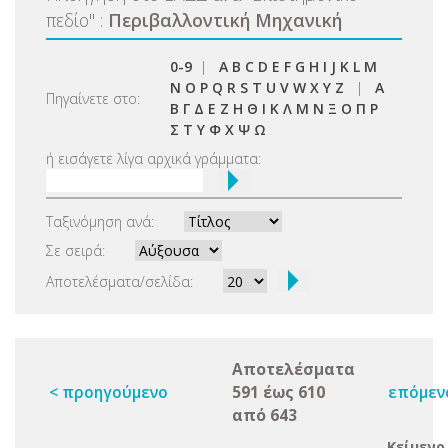
πεδίο
"
:
Περιβαλλοντική Μηχανική
0-9
|
A
B
C
D
E
F
G
H
I
J
K
L
M
N
O
P
Q
R
S
T
U
V
W
X
Y
Z
|
Α
Πηγαίνετε στο:
Β
Γ
Δ
Ε
Ζ
Η
Θ
Ι
Κ
Λ
Μ
Ν
Ξ
Ο
Π
Ρ
Σ
Τ
Υ
Φ
Χ
Ψ
Ω
ή εισάγετε λίγα αρχικά γράμματα:
Ταξινόμηση ανά:
Σε σειρά:
Αποτελέσματα/σελίδα:
Αποτελέσματα
< προηγούμενο
591 έως 610
επόμεν
από 643
Κείμενο