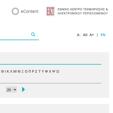
A-
A0
A+
|
EN
Θ
Ι
Κ
Λ
Μ
Ν
Ξ
Ο
Π
Ρ
Σ
Τ
Υ
Φ
Χ
Ψ
Ω