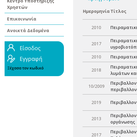
Κέντρο Υποστήριξης
Χρηστών
Ημερομηνία
Τίτλος
Επικοινωνία
2010
Πειραματική
Ανοικτά Δεδομένα
Πειραματικ
2017
υγροβιοτό
Είσοδος
2010
Πειραματικ
Εγγραφή
Πειραματικ
Ξέχασα τον κωδικό
2018
λυμάτων κα
Περιβαλλον
10/2009
περιβαλλον
2019
Περιβαλλοντ
Περιβαλλον
2013
οργάνωσης
Περιβαλλον
2017