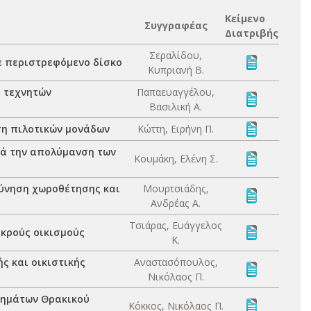
Κείμενο
Συγγραφέας
Διατριβής
Σεραλίδου,
με περιστρεφόμενο δίσκο
Κυπριανή Β.
ς τεχνητών
Παπαευαγγέλου,
Βασιλική Α.
ση πιλοτικών μονάδων
Κώττη, Ειρήνη Π.
τά την απολύμανση των
Κουμάκη, Ελένη Σ.
εύνηση χωροθέτησης και
Μουρτσιάδης,
Ανδρέας Α.
Τσιάρας, Ευάγγελος
ικρούς οικισμούς
Κ.
ς και οικιστικής
Αναστασόπουλος,
Νικόλαος Π.
τημάτων Θρακικού
Κόκκος, Νικόλαος Π.