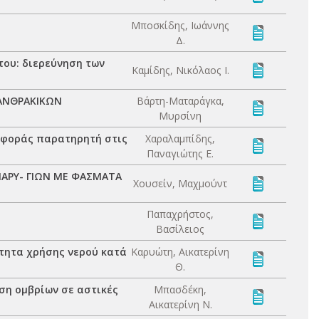
Μποσκίδης, Ιωάννης
Δ.
ου: διερεύνηση των
Καμίδης, Νικόλαος Ι.
ΑΝΘΡΑΚΙΚΩΝ
Βάρτη-Ματαράγκα,
Μυρσίνη
ιφοράς παρατηρητή στις
Χαραλαμπίδης,
Παναγιώτης Ε.
ΜΑΡΥ- ΓΙΩΝ ΜΕ ΦΑΣΜΑΤΑ
Χουσείν, Μαχμούντ
Παπαχρήστος,
Βασίλειος
τητα χρήσης νερού κατά
Καρυώτη, Αικατερίνη
Θ.
ση ομβρίων σε αστικές
Μπασδέκη,
Αικατερίνη Ν.