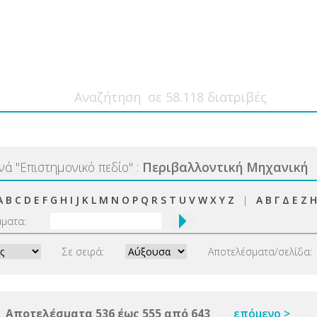
ανά
"
Επιστημονικό πεδίο
"
:
Περιβαλλοντική Μηχανική
A
B
C
D
E
F
G
H
I
J
K
L
M
N
O
P
Q
R
S
T
U
V
W
X
Y
Z
|
Α
Β
Γ
Δ
Ε
Ζ
Η
μματα:
Σε σειρά:
Αποτελέσματα/σελίδα:
Αποτελέσματα 536 έως 555 από 643
επόμενο >