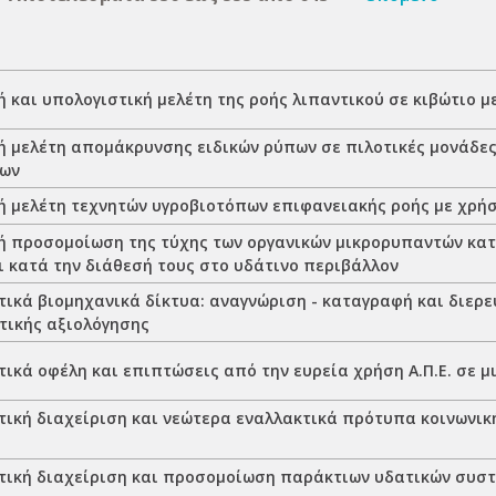
 και υπολογιστική μελέτη της ροής λιπαντικού σε κιβώτιο 
ή μελέτη απομάκρυνσης ειδικών ρύπων σε πιλοτικές μονάδε
πων
ή μελέτη τεχνητών υγροβιοτόπων επιφανειακής ροής με χρή
ή προσομοίωση της τύχης των οργανικών μικρορυπαντών κα
ι κατά την διάθεσή τους στο υδάτινο περιβάλλον
τικά βιομηχανικά δίκτυα: αναγνώριση - καταγραφή και διερ
τικής αξιολόγησης
ικά οφέλη και επιπτώσεις από την ευρεία χρήση Α.Π.Ε. σε μ
τική διαχείριση και νεώτερα εναλλακτικά πρότυπα κοινωνική
τική διαχείριση και προσομοίωση παράκτιων υδατικών συσ