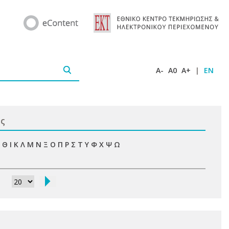
A-
A0
A+
|
EN
ις
Θ
Ι
Κ
Λ
Μ
Ν
Ξ
Ο
Π
Ρ
Σ
Τ
Υ
Φ
Χ
Ψ
Ω