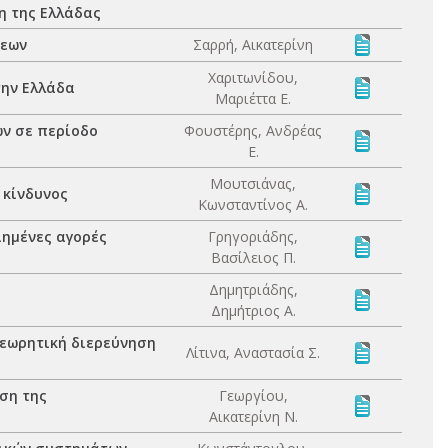
η της Ελλάδας
σεων
Σαρρή, Αικατερίνη
Χαριτωνίδου,
την Ελλάδα
Μαριέττα Ε.
ων σε περίοδο
Φουστέρης, Ανδρέας
Ε.
Μουτσιάνας,
 κίνδυνος
Κωνσταντίνος Α.
ιημένες αγορές
Γρηγοριάδης,
Βασίλειος Π.
Δημητριάδης,
Δημήτριος Α.
θεωρητική διερεύνηση
Λίτινα, Αναστασία Σ.
ση της
Γεωργίου,
Αικατερίνη Ν.