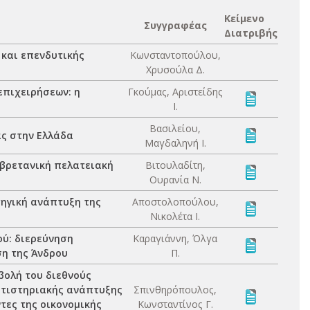
Κείμενο
Συγγραφέας
Διατριβής
 και επενδυτικής
Κωνσταντοπούλου,
Χρυσούλα Δ.
επιχειρήσεων: η
Γκούμας, Αριστείδης
Ι.
Βασιλείου,
ας στην Ελλάδα
Μαγδαληνή Ι.
 βρετανική πελατειακή
Βιτουλαδίτη,
Ουρανία Ν.
τηγική ανάπτυξη της
Αποστολοπούλου,
Νικολέτα Ι.
ού: διερεύνηση
Καραγιάννη, Όλγα
ση της Άνδρου
Π.
βολή του διεθνούς
ατιστηριακής ανάπτυξης
Σπινθηρόπουλος,
τες της οικονομικής
Κωνσταντίνος Γ.