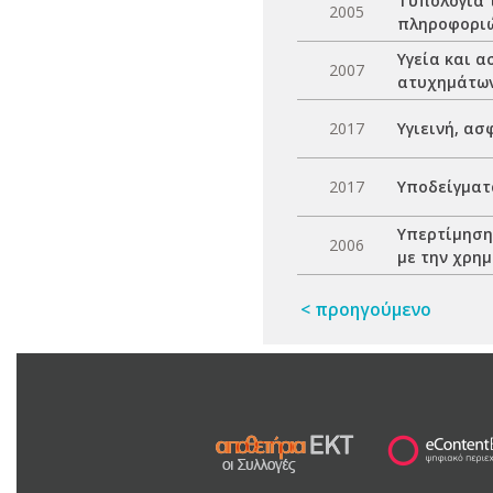
Τυπολογία 
2005
πληροφορι
Υγεία και 
2007
ατυχημάτω
2017
Υγιεινή, α
2017
Υπoδείγματα
Υπερτίμηση
2006
με την χρη
< προηγούμενο