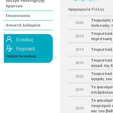
Κέντρο Υποστήριξης
Χρηστών
Ημερομηνία
Τίτλος
Επικοινωνία
Τουρισμός 
2025
Ανοικτά Δεδομένα
πολιτικής:
Τουριστικά
2013
περίπτωση τ
Είσοδος
Εγγραφή
2014
Τουριστική
Ξέχασα τον κωδικό
Τουριστικό
2010
αγορά της 
Τουριστικό 
2022
αγοράς του 
Το φαινόμε
2016
επιδράσεων
Το φαινόμεν
τουρισμού 
2018
και του βα