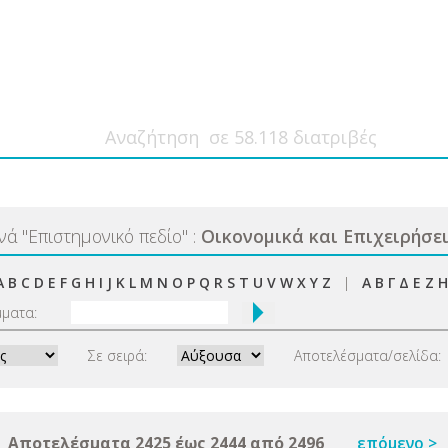
ανά
"
Επιστημονικό πεδίο
"
:
Οικονομικά και Επιχειρήσε
A
B
C
D
E
F
G
H
I
J
K
L
M
N
O
P
Q
R
S
T
U
V
W
X
Y
Z
|
Α
Β
Γ
Δ
Ε
Ζ
Η
μματα:
Σε σειρά:
Αποτελέσματα/σελίδα:
Αποτελέσματα 2425 έως 2444 από 2496
επόμενο >