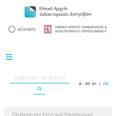
A-
A0
A+
|
EN
Πλοήγηση στο ΕΑΔΔ ανά
"
Επιστημονικό