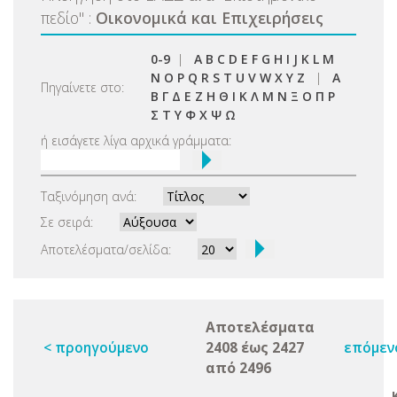
πεδίο
"
:
Οικονομικά και Επιχειρήσεις
0-9
|
A
B
C
D
E
F
G
H
I
J
K
L
M
N
O
P
Q
R
S
T
U
V
W
X
Y
Z
|
Α
Πηγαίνετε στο:
Β
Γ
Δ
Ε
Ζ
Η
Θ
Ι
Κ
Λ
Μ
Ν
Ξ
Ο
Π
Ρ
Σ
Τ
Υ
Φ
Χ
Ψ
Ω
ή εισάγετε λίγα αρχικά γράμματα:
Ταξινόμηση ανά:
Σε σειρά:
Αποτελέσματα/σελίδα:
Αποτελέσματα
< προηγούμενο
2408 έως 2427
επόμεν
από 2496