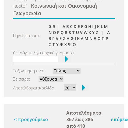
πεδίο
"
:
Κοινωνική και Οικονομική
Γεωγραφία
0-9
|
A
B
C
D
E
F
G
H
I
J
K
L
M
N
O
P
Q
R
S
T
U
V
W
X
Y
Z
|
Α
Πηγαίνετε στο:
Β
Γ
Δ
Ε
Ζ
Η
Θ
Ι
Κ
Λ
Μ
Ν
Ξ
Ο
Π
Ρ
Σ
Τ
Υ
Φ
Χ
Ψ
Ω
ή εισάγετε λίγα αρχικά γράμματα:
Ταξινόμηση ανά:
Σε σειρά:
Αποτελέσματα/σελίδα:
Αποτελέσματα
< προηγούμενο
367 έως 386
επόμεν
από 410