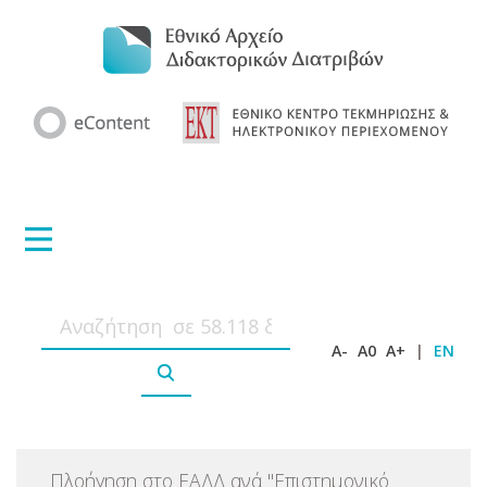
A-
A0
A+
|
EN
Πλοήγηση στο ΕΑΔΔ ανά
"
Επιστημονικό