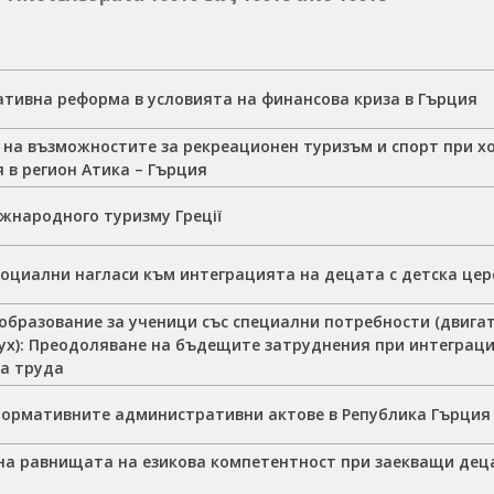
тивна реформа в условията на финансова криза в Гърция
 на възможностите за рекреационен туризъм и спорт при хо
 в регион Атика – Гърция
іжнародного туризму Греції
социални нагласи към интеграцията на децата с детска це
образование за ученици със специални потребности (двига
ух): Преодоляване на бъдещите затруднения при интеграци
на труда
нормативните административни актове в Република Гърция 
на равнищата на езикова компетентност при заекващи де