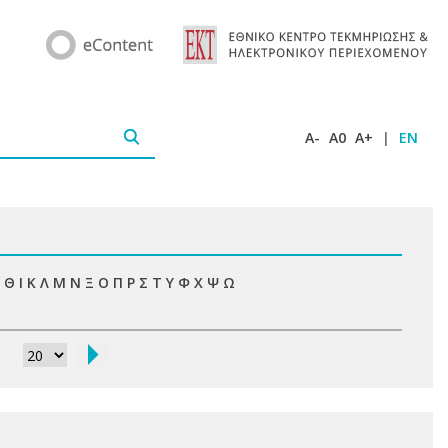
A-
A0
A+
|
EN
Θ
Ι
Κ
Λ
Μ
Ν
Ξ
Ο
Π
Ρ
Σ
Τ
Υ
Φ
Χ
Ψ
Ω