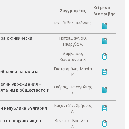
Κείμενο
Συγγραφέας
Διατριβής
Ιακωβίδης, Ιωάννης
Γ.
ра с физически
Παπαϊωάννου,
Γεωργία Λ.
Δαρβίδου,
Κωνσταντία Χ.
Γκοτζιαμάνη, Μαρία
ребрална парализа
Κ.
телни увреждания –
Σκάρας, Παναγιώτης
ята им в обществото и
Χ.
Καζαντζής, Χρήστος
и Република България
Α.
ца от предучилищна
Βενέτης, Βασίλειος
Δ.