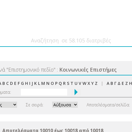
ανά
"
Επιστημονικό πεδίο
"
:
Κοινωνικές Επιστήμες
A
B
C
D
E
F
G
H
I
J
K
L
M
N
O
P
Q
R
S
T
U
V
W
X
Y
Z
|
Α
Β
Γ
Δ
Ε
Ζ
Η
μματα:
Σε σειρά:
Αποτελέσματα/σελίδα:
Αποτελέσματα 10010 έως 10018 από 10018