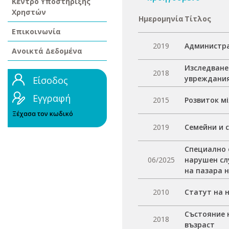
Κέντρο Υποστήριξης
Χρηστών
Ημερομηνία
Τίτλος
Επικοινωνία
2019
Администра
Ανοικτά Δεδομένα
Изследване
2018
увреждания
Είσοδος
Εγγραφή
2015
Розвиток м
Ξέχασα τον κωδικό
2019
Семейни и 
Специално 
06/2025
нарушен сл
на пазара 
2010
Статут на 
Състояние 
2018
възраст