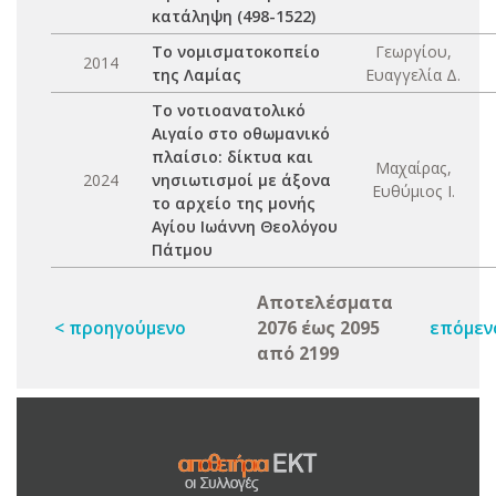
κατάληψη (498-1522)
Το νομισματοκοπείο
Γεωργίου,
2014
της Λαμίας
Ευαγγελία Δ.
Το νοτιοανατολικό
Αιγαίο στο οθωμανικό
πλαίσιο: δίκτυα και
Μαχαίρας,
2024
νησιωτισμοί με άξονα
Ευθύμιος Ι.
το αρχείο της μονής
Αγίου Ιωάννη Θεολόγου
Πάτμου
Αποτελέσματα
< προηγούμενο
2076 έως 2095
επόμεν
από 2199