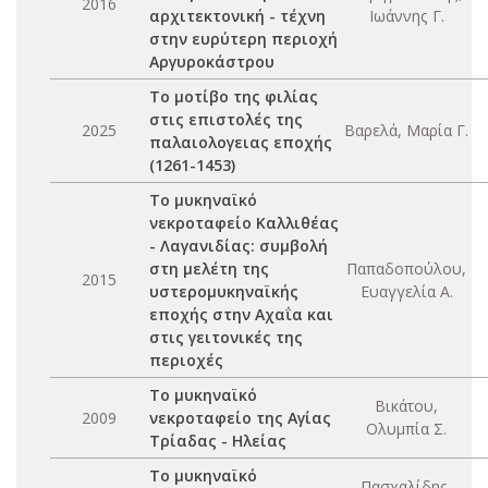
2016
αρχιτεκτονική - τέχνη
Ιωάννης Γ.
στην ευρύτερη περιοχή
Αργυροκάστρου
Το μοτίβο της φιλίας
στις επιστολές της
2025
Βαρελά, Μαρία Γ.
παλαιολογειας εποχής
(1261-1453)
Το μυκηναϊκό
νεκροταφείο Καλλιθέας
- Λαγανιδίας: συμβολή
στη μελέτη της
Παπαδοπούλου,
2015
υστερομυκηναϊκής
Ευαγγελία Α.
εποχής στην Αχαΐα και
στις γειτονικές της
περιοχές
Το μυκηναϊκό
Βικάτου,
2009
νεκροταφείο της Αγίας
Ολυμπία Σ.
Τρίαδας - Ηλείας
Το μυκηναϊκό
Πασχαλίδης,