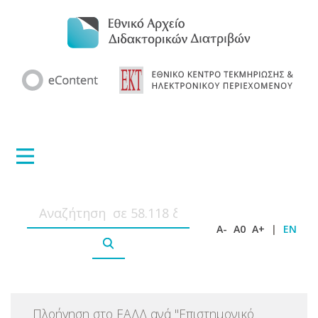
A-
A0
A+
|
EN
Πλοήγηση στο ΕΑΔΔ ανά
"
Επιστημονικό