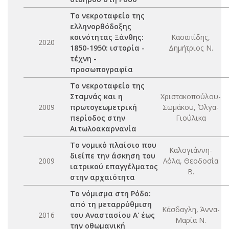
Το νεκροταφείο της
ελληνορθόδοξης
κοινότητας Ξάνθης:
Κασαπίδης,
2020
1850-1950: ιστορία -
Δημήτριος Ν.
τέχνη -
προσωπογραφία
Το νεκροταφείο της
Σταμνάς και η
Χριστακοπούλου-
2009
πρωτογεωμετρική
Σωμάκου, Όλγα-
περίοδος στην
Γιούλικα
Αιτωλοακαρνανία
Το νομικό πλαίσιο που
Καλογιάννη-
διείπε την άσκηση του
2009
Λόλα, Θεοδοσία
ιατρικού επαγγέλματος
Β.
στην αρχαιότητα
Το νόμισμα στη Ρόδο:
από τη μεταρρύθμιση
Κάσδαγλη, Άννα-
2016
του Αναστασίου Α' έως
Μαρία Ν.
την οθωμανική