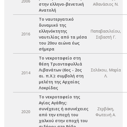
2006
στην ελληνο-βενετική
Αθανάσιος Ν.
Ανατολή
Το ναυτεργατικό
δυναμικό της
ελληνόκτητης
Παπαβασιλείου,
2016
ναυτιλίας από τα μέσα
Σεβαστή Γ.
του 20ου αιώνα έως
σήμερα
Το νεκροταφείο στη
θέση Τριανταφυλλιά
Λιβανάτων (6ος - 2ος
Σελέκου, Μαρία
2014
αι. π.Χ.): συμβολή στη
Λ.
μελέτη της Αρχαίας
Λοκρίδας
Το νεκροταφείο της
Αγίας Αγάθης:
συνέχειες ή ασυνέχειες
Ζερβάκη,
2020
από την εποχή του
Φωτεινή Α.
χαλκού στην εποχή του
σιδήρου στη Ρόδο