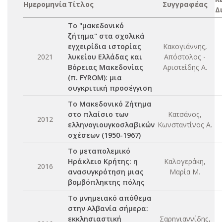
Ημερομηνία
Τίτλος
Συγγραφέας
Δ
Το "μακεδονικό
ζήτημα" στα σχολικά
εγχειρίδια ιστορίας
Κακογιάννης,
2021
λυκείου Ελλάδας και
Απόστολος -
Βόρειας Μακεδονίας
Αριστείδης Α.
(π. FYROM): μια
συγκριτική προσέγγιση
Το Μακεδονικό Ζήτημα
στο πλαίσιο των
Κατσάνος,
2012
ελληνογιουγκοσλαβικών
Κωνσταντίνος Α.
σχέσεων (1950-1967)
Το μεταπολεμικό
Ηράκλειο Κρήτης: η
Καλογεράκη,
2016
ανασυγκρότηση μιας
Μαρία Μ.
βομβόπληκτης πόλης
Το μνημειακό απόθεμα
στην Αλβανία σήμερα:
εκκλησιαστική
Σαρηγιαννίδης,