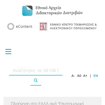
A-
A0
A+
|
EN
Πλοήγηση στο ΕΑΔΔ ανά
"
Επιστημονικό