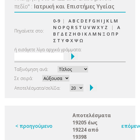
πεδίο
"
:
Ιατρική και Επιστήμες Υγείας
0-9
|
A
B
C
D
E
F
G
H
I
J
K
L
M
N
O
P
Q
R
S
T
U
V
W
X
Y
Z
|
Α
Πηγαίνετε στο:
Β
Γ
Δ
Ε
Ζ
Η
Θ
Ι
Κ
Λ
Μ
Ν
Ξ
Ο
Π
Ρ
Σ
Τ
Υ
Φ
Χ
Ψ
Ω
ή εισάγετε λίγα αρχικά γράμματα:
Ταξινόμηση ανά:
Σε σειρά:
Αποτελέσματα/σελίδα:
Αποτελέσματα
19205 έως
< προηγούμενο
επόμεν
19224 από
19398