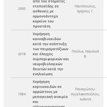
από του στόματος
ετοποσίδης σε
Πανόπουλος,
2000
ασθενείς με
Χρήστος Γ.
ορμονοάντοχο
καρκίνο του
προστάτη
Χορήγηση
κανναβινοειδών
κατά την ανάπτυξη
των πειραματόζωων
Πούλια, Ναυσικά
2018
και έλεγχος
Β.
συμπεριφορικών και
νευροβιολογικών
δεικτών κατά την
ενηλικίωση
Χορήγηση
κορτικοειδών σε
Παναγιώτου-
αρρώστους με
1984
Αγγελακοπούλου,
μεσογειακή αναιμία
Ιωάννα
και
αλλοανοσοποίηση