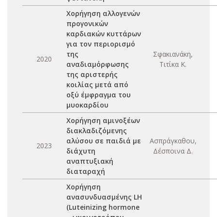
Χορήγηση αλλογενών
προγονικών
καρδιακών κυττάρων
για τον περιορισμό
της
Σφακιανάκη,
2020
αναδιαμόρφωσης
Τιτίκα Κ.
της αριστερής
κοιλίας μετά από
οξύ έμφραγμα του
μυοκαρδίου
Χορήγηση αμινοξέων
διακλαδιζόμενης
αλύσου σε παιδιά με
Ασπράγκαθου,
2023
διάχυτη
Δέσποινα Δ.
αναπτυξιακή
διαταραχή
Χορήγηση
ανασυνδυασμένης LH
(Luteinizing hormone