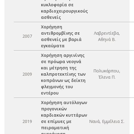
κυκλοφορία σε
καρδιοχειρουργικούς
ασθενείς
Χορήγηση
αντιθρομβίνης σε
Λαβρεντίεβα,
2007
ασθενείς με βαριά
Αθηνά Β.
εγκαύματα
Χορήγηση αργινίνης
σε πρόωρα νεογνά
και μέτρηση της
Πολυκάρπου,
2009
καλπροτεκτίνης των
Έλενα Π.
κοπράνων ως δείκτη
φλεγμονής του
εντέρου
Χορήγηση αυτόλογων
προγονικών
καρδιακών κυττάρων
2019
σε επίμυες με
Νανά, Εμμέλεια Σ.
πειραματική
αυτοάνοση