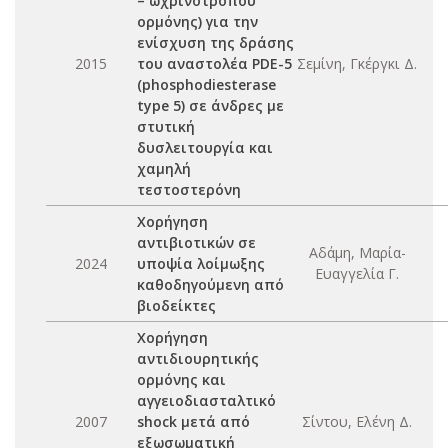
– ωχρινοτρόπου
ορμόνης) για την
ενίσχυση της δράσης
2015
του αναστολέα PDE-5
Σεμίνη, Γκέργκι Δ.
(phosphodiesterase
type 5) σε άνδρες με
στυτική
δυσλειτουργία και
χαμηλή
τεστοστερόνη
Χορήγηση
αντιβιοτικών σε
Αδάμη, Μαρία-
2024
υποψία λοίμωξης
Ευαγγελία Γ.
καθοδηγούμενη από
βιοδείκτες
Χορήγηση
αντιδιουρητικής
ορμόνης και
αγγειοδιασταλτικό
2007
shock μετά από
Σίντου, Ελένη Δ.
εξωσωματική