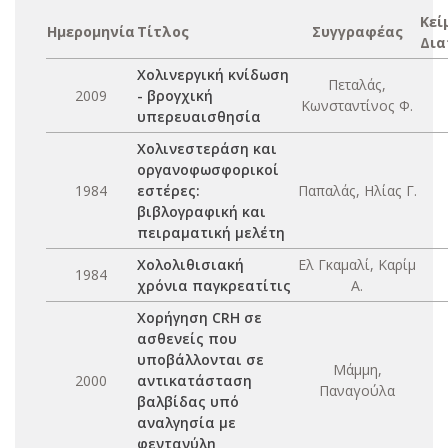
Κεί
Ημερομηνία
Τίτλος
Συγγραφέας
Δια
Χολινεργική κνίδωση
Πεταλάς,
2009
- βρογχική
Κωνσταντίνος Φ.
υπερευαισθησία
Χολινεστεράση και
οργανοφωσφορικοί
1984
εστέρες:
Παπαλάς, Ηλίας Γ.
βιβλογραφική και
πειραματική μελέτη
Χολολιθισιακή
Ελ Γκαμαλί, Καρίμ
1984
χρόνια παγκρεατίτις
Α.
Χορήγηση CRH σε
ασθενείς που
υποβάλλονται σε
Μάμμη,
2000
αντικατάσταση
Παναγούλα
βαλβίδας υπό
αναλγησία με
φεντανύλη