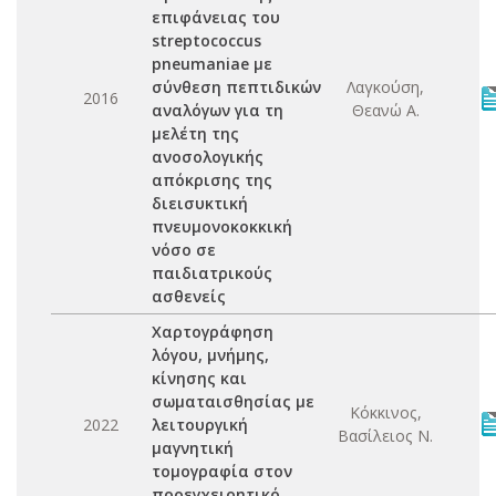
επιφάνειας του
streptococcus
pneumaniae με
σύνθεση πεπτιδικών
Λαγκούση,
2016
αναλόγων για τη
Θεανώ Α.
μελέτη της
ανοσολογικής
απόκρισης της
διεισυκτική
πνευμονοκοκκική
νόσο σε
παιδιατρικούς
ασθενείς
Χαρτογράφηση
λόγου, μνήμης,
κίνησης και
σωματαισθησίας με
Κόκκινος,
2022
λειτουργική
Βασίλειος Ν.
μαγνητική
τομογραφία στον
προεγχειρητικό