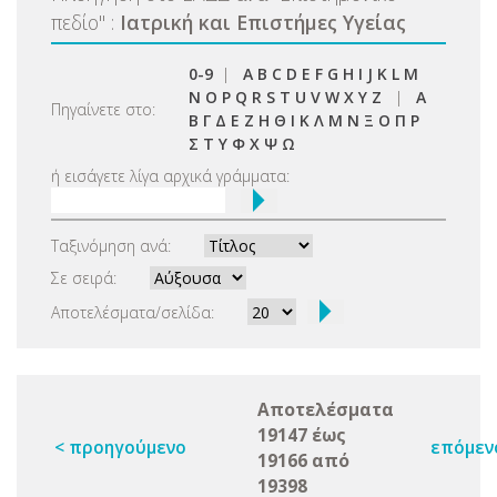
πεδίο
"
:
Ιατρική και Επιστήμες Υγείας
0-9
|
A
B
C
D
E
F
G
H
I
J
K
L
M
N
O
P
Q
R
S
T
U
V
W
X
Y
Z
|
Α
Πηγαίνετε στο:
Β
Γ
Δ
Ε
Ζ
Η
Θ
Ι
Κ
Λ
Μ
Ν
Ξ
Ο
Π
Ρ
Σ
Τ
Υ
Φ
Χ
Ψ
Ω
ή εισάγετε λίγα αρχικά γράμματα:
Ταξινόμηση ανά:
Σε σειρά:
Αποτελέσματα/σελίδα:
Αποτελέσματα
19147 έως
< προηγούμενο
επόμεν
19166 από
19398