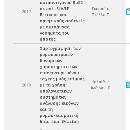
αυτοαντιγόνου Ro52
σε anti-SLA/LP
Γκαμπέτα,
2017
θετικούς και
Στέλλα Τ.
αρνητικούς ασθενείς
με αυτοάνοσα
νοσήματα του
ήπατος
Χαρτογράφηση των
μορφομετρικών
δυναμικών
χαρακτηριστικών
επανανευρωμένου
ταχέος μυός επίμυος
Καλπίδης,
2010
με τη χρήση
Ιωάννης Π.
υπολογιστικών
συστημάτων
ανάλυσης εικόνων
και τη
μορφοκλασματική
διάσταση (Fractal)