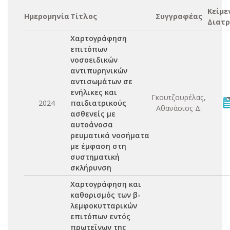
Κείμε
Ημερομηνία
Τίτλος
Συγγραφέας
Διατρ
Χαρτογράφηση
επιτόπων
νοσοειδικών
αντιπυρηνικών
αντισωμάτων σε
ενήλικες και
Γκουτζουρέλας,
2024
παιδιατρικούς
Αθανάσιος Δ.
ασθενείς με
αυτοάνοσα
ρευματικά νοσήματα
με έμφαση στη
συστηματική
σκλήρυνση
Χαρτογράφηση και
καθορισμός των β-
λεμφοκυτταρικών
επιτόπων εντός
πρωτεϊνων της