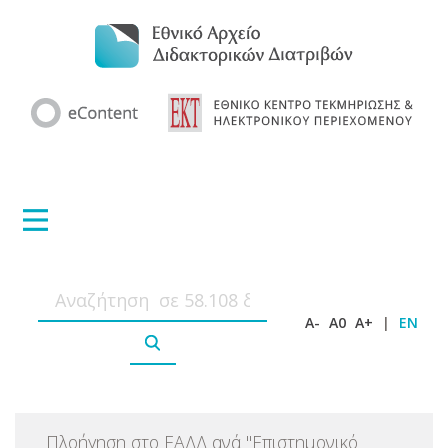
A-
A0
A+
|
EN
Πλοήγηση στο ΕΑΔΔ ανά
"
Επιστημονικό