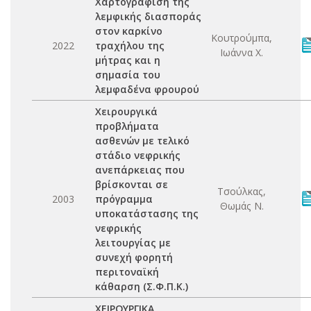
Χαρτογράφιση της
λεμφικής διασποράς
στον καρκίνο
Κουτρούμπα,
2022
τραχήλου της
Ιωάννα Χ.
μήτρας και η
σημασία του
λεμφαδένα φρουρού
Χειρουργικά
προβλήματα
ασθενών με τελικό
στάδιο νεφρικής
ανεπάρκειας που
βρίσκονται σε
Τσούλκας,
2003
πρόγραμμα
Θωμάς Ν.
υποκατάστασης της
νεφρικής
λειτουργίας με
συνεχή φορητή
περιτοναϊκή
κάθαρση (Σ.Φ.Π.Κ.)
ΧΕΙΡΟΥΡΓΙΚΑ