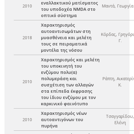
εναλλακτικού ματίσματος
2010
Μαντά, Γεωργία 
του υποδοχέα NMDA στο
οπτικό σύστημα
Χαρακτηρισμός
αυτοαντισωμάτων στη
Κόρδας, Γρηγόρ
2018
μυασθένεια και μελέτη
Γ.
τους σε πειραματικά
μοντέλα της νόσου
Χαρακτηρισμός και μελέτη
του υποκινητή του
ενζύμου πολυ(α)
πολυμεράση και
Ράπτη, Αικατερί
2010
συσχέτιση των αλλαγών
Κ.
στα επίπεδα έκφρασης
του ίδιου ενζύμου με τον
καρκινικό φαινότυπο
Χαρακτηρισμός νέων
Τσαγγαρίδου,
2010
αυτοαντιγόνων του
Ελένη
πυρήνα