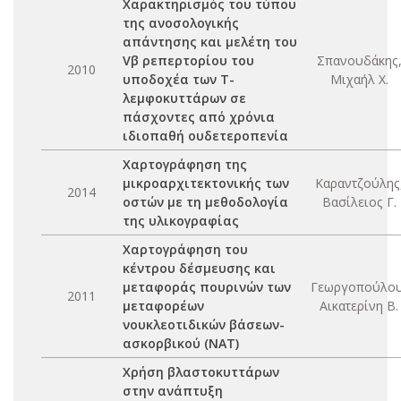
Χαρακτηρισμός του τύπου
της ανοσολογικής
απάντησης και μελέτη του
Vβ ρεπερτορίου του
Σπανουδάκης
2010
υποδοχέα των Τ-
Μιχαήλ Χ.
λεμφοκυττάρων σε
πάσχοντες από χρόνια
ιδιοπαθή ουδετεροπενία
Χαρτογράφηση της
μικροαρχιτεκτονικής των
Καραντζούλης
2014
οστών με τη μεθοδολογία
Βασίλειος Γ.
της υλικογραφίας
Χαρτογράφηση του
κέντρου δέσμευσης και
μεταφοράς πουρινών των
Γεωργοπούλου
2011
μεταφορέων
Αικατερίνη Β.
νουκλεοτιδικών βάσεων-
ασκορβικού (ΝΑΤ)
Χρήση βλαστοκυττάρων
στην ανάπτυξη