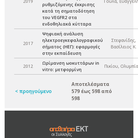
2019
Γούλα, Ευαγγελή
ρυθμιζόμενης έκκρισης
κατά τη σηματοδότηση
του VEGFR2 στα
ενδοθηλιακά κύτταρα
Ψηφιακή ανάλυση
ηλεκτροεγκεφαλογραφικού
Στεφανίδης,
2017
σήματος (ΗΕΓ): εφαρμογές
Βασίλειος Κ.
στην εκπαίδευση
Ωρίμανση ωοκυττάρων in
2012
Πικίου, Ολυμπία
vitro: μετφορμίνη
Αποτελέσματα
< προηγούμενο
579 έως 598 από
598