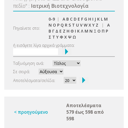
πεδίο
"
:
Ιατρική Βιοτεχνολογία
0-9
|
A
B
C
D
E
F
G
H
I
J
K
L
M
N
O
P
Q
R
S
T
U
V
W
X
Y
Z
|
Α
Πηγαίνετε στο:
Β
Γ
Δ
Ε
Ζ
Η
Θ
Ι
Κ
Λ
Μ
Ν
Ξ
Ο
Π
Ρ
Σ
Τ
Υ
Φ
Χ
Ψ
Ω
ή εισάγετε λίγα αρχικά γράμματα:
Ταξινόμηση ανά:
Σε σειρά:
Αποτελέσματα/σελίδα:
Αποτελέσματα
< προηγούμενο
579 έως 598 από
598