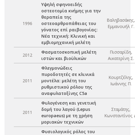
Υψηλή σφηνοειδής
οστεοτομία κνήμης για την
θεραπεία της
Βαληβασάκης,
1996
οστεοαρθροπάθειας του
Εμμανουήλ Γ.
γόνατος επί ραιβογονίας:
Νέα τεχνική: Κλινική και
εμβιομηχανική μελέτη
Φασματοσκοπική μελέτη
Πισσαρίδη,
2012
ιστών και βιοϋλικών
Αικατερίνη Σ.
Φλεγμονώδεις
πυροδοτητές σε κλινικά
Κουρτζέλης,
2011
μοντέλα: μελέτη του
Ιωάννης Π.
ρυθμιστικού ρόλου της
αναφυλατοξίνης C5a
Φυλογένεση και γενετική
δομή του λαγού (Lepus
Σταμάτης,
2011
europaeus) με τη χρήση
Κωνσταντίνος 
μοριακών τεχνικών
Φυσιολογικός ρόλος του