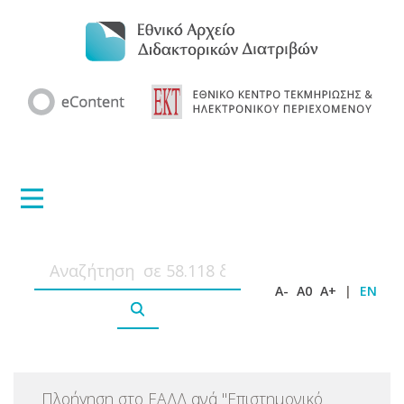
A-
A0
A+
|
EN
Πλοήγηση στο ΕΑΔΔ ανά
"
Επιστημονικό