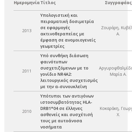
Ημερομηνία
Τίτλος
Συγγραφέας
Υπολογιστική και
πειραματική δοσιμετρία
σε εφαρμογές
Ζουράρη, Κυβέ
2013
ακτινοθεραπείας με
Α.
έμφαση σε ανομοιογενείς
γεωμετρίες
Υπό συνθήκη διάσωση
φαινότυπων
συσχετιζόμενων με το
Αργυροφθαλμίδ
2011
γονίδιο NR4A2:
Μαρία Α.
λειτουργικός συσχετισμός
με την α-συνουκλεΐνη
Υπότυποι των αντιγόνων
ιστοσυμβατότητας HLA-
DRB1*04 σε έλληνες
Κοκαράκη, Γεωρ
2010
ασθενείς και συσχέτισή
Χ.
τους με αυτοάνοσα
νοσήματα