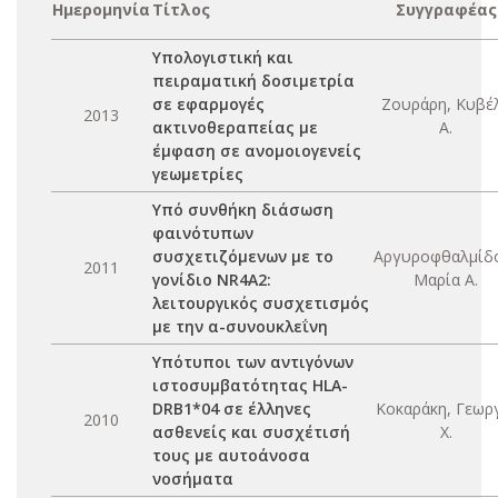
Ημερομηνία
Τίτλος
Συγγραφέας
Υπολογιστική και
πειραματική δοσιμετρία
σε εφαρμογές
Ζουράρη, Κυβέ
2013
ακτινοθεραπείας με
Α.
έμφαση σε ανομοιογενείς
γεωμετρίες
Υπό συνθήκη διάσωση
φαινότυπων
συσχετιζόμενων με το
Αργυροφθαλμίδ
2011
γονίδιο NR4A2:
Μαρία Α.
λειτουργικός συσχετισμός
με την α-συνουκλεΐνη
Υπότυποι των αντιγόνων
ιστοσυμβατότητας HLA-
DRB1*04 σε έλληνες
Κοκαράκη, Γεωρ
2010
ασθενείς και συσχέτισή
Χ.
τους με αυτοάνοσα
νοσήματα