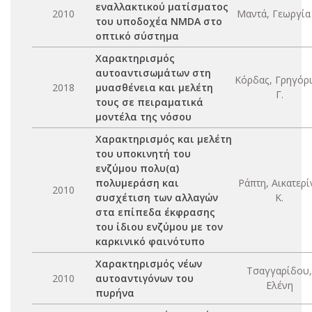
εναλλακτικού ματίσματος
2010
Μαντά, Γεωργία 
του υποδοχέα NMDA στο
οπτικό σύστημα
Χαρακτηρισμός
αυτοαντισωμάτων στη
Κόρδας, Γρηγόρ
2018
μυασθένεια και μελέτη
Γ.
τους σε πειραματικά
μοντέλα της νόσου
Χαρακτηρισμός και μελέτη
του υποκινητή του
ενζύμου πολυ(α)
πολυμεράση και
Ράπτη, Αικατερί
2010
συσχέτιση των αλλαγών
Κ.
στα επίπεδα έκφρασης
του ίδιου ενζύμου με τον
καρκινικό φαινότυπο
Χαρακτηρισμός νέων
Τσαγγαρίδου,
2010
αυτοαντιγόνων του
Ελένη
πυρήνα