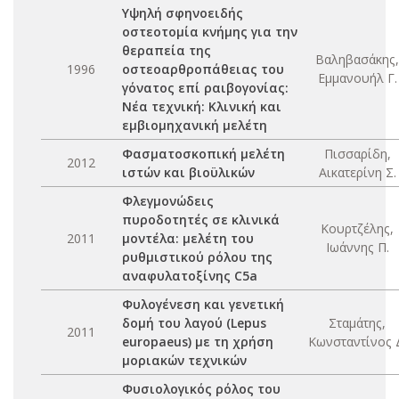
Υψηλή σφηνοειδής
οστεοτομία κνήμης για την
θεραπεία της
Βαληβασάκης,
1996
οστεοαρθροπάθειας του
Εμμανουήλ Γ.
γόνατος επί ραιβογονίας:
Νέα τεχνική: Κλινική και
εμβιομηχανική μελέτη
Φασματοσκοπική μελέτη
Πισσαρίδη,
2012
ιστών και βιοϋλικών
Αικατερίνη Σ.
Φλεγμονώδεις
πυροδοτητές σε κλινικά
Κουρτζέλης,
2011
μοντέλα: μελέτη του
Ιωάννης Π.
ρυθμιστικού ρόλου της
αναφυλατοξίνης C5a
Φυλογένεση και γενετική
δομή του λαγού (Lepus
Σταμάτης,
2011
europaeus) με τη χρήση
Κωνσταντίνος 
μοριακών τεχνικών
Φυσιολογικός ρόλος του