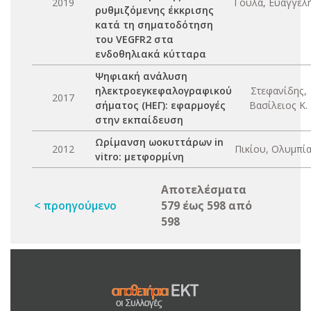
2019
Γούλα, Ευαγγελή
ρυθμιζόμενης έκκρισης
κατά τη σηματοδότηση
του VEGFR2 στα
ενδοθηλιακά κύτταρα
Ψηφιακή ανάλυση
ηλεκτροεγκεφαλογραφικού
Στεφανίδης,
2017
σήματος (ΗΕΓ): εφαρμογές
Βασίλειος Κ.
στην εκπαίδευση
Ωρίμανση ωοκυττάρων in
2012
Πικίου, Ολυμπία
vitro: μετφορμίνη
Αποτελέσματα
< προηγούμενο
579 έως 598 από
598