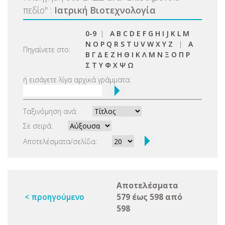
πεδίο
"
:
Ιατρική Βιοτεχνολογία
0-9
|
A
B
C
D
E
F
G
H
I
J
K
L
M
N
O
P
Q
R
S
T
U
V
W
X
Y
Z
|
Α
Πηγαίνετε στο:
Β
Γ
Δ
Ε
Ζ
Η
Θ
Ι
Κ
Λ
Μ
Ν
Ξ
Ο
Π
Ρ
Σ
Τ
Υ
Φ
Χ
Ψ
Ω
ή εισάγετε λίγα αρχικά γράμματα:
Ταξινόμηση ανά:
Σε σειρά:
Αποτελέσματα/σελίδα:
Αποτελέσματα
< προηγούμενο
579 έως 598 από
598