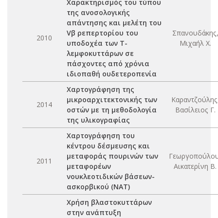
Χαρακτηρισμός του τύπου
της ανοσολογικής
απάντησης και μελέτη του
Vβ ρεπερτορίου του
Σπανουδάκης
2010
υποδοχέα των Τ-
Μιχαήλ Χ.
λεμφοκυττάρων σε
πάσχοντες από χρόνια
ιδιοπαθή ουδετεροπενία
Χαρτογράφηση της
μικροαρχιτεκτονικής των
Καραντζούλης
2014
οστών με τη μεθοδολογία
Βασίλειος Γ.
της υλικογραφίας
Χαρτογράφηση του
κέντρου δέσμευσης και
μεταφοράς πουρινών των
Γεωργοπούλου
2011
μεταφορέων
Αικατερίνη Β.
νουκλεοτιδικών βάσεων-
ασκορβικού (ΝΑΤ)
Χρήση βλαστοκυττάρων
στην ανάπτυξη