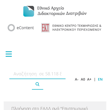
A-
A0
A+
|
EN
Πλοήγηση στο ΕΑΔΔ ανά
"
Επιστημονικό