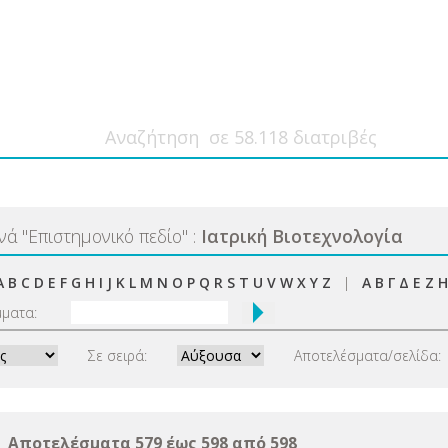
ανά
"
Επιστημονικό πεδίο
"
:
Ιατρική Βιοτεχνολογία
A
B
C
D
E
F
G
H
I
J
K
L
M
N
O
P
Q
R
S
T
U
V
W
X
Y
Z
|
Α
Β
Γ
Δ
Ε
Ζ
Η
μματα:
Σε σειρά:
Αποτελέσματα/σελίδα:
Αποτελέσματα 579 έως 598 από 598