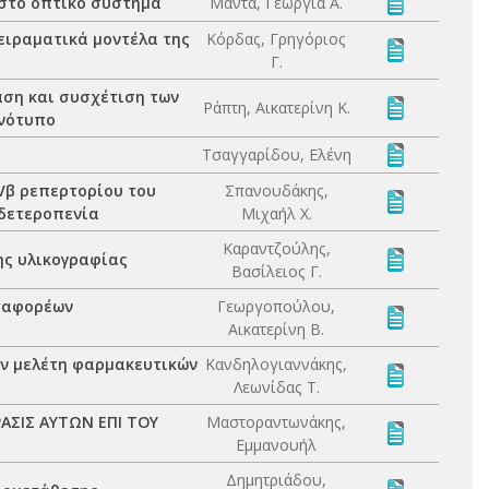
στο οπτικό σύστημα
Μαντά, Γεωργία Α.
ειραματικά μοντέλα της
Κόρδας, Γρηγόριος
Γ.
άση και συσχέτιση των
Ράπτη, Αικατερίνη Κ.
ινότυπο
Τσαγγαρίδου, Ελένη
Vβ ρεπερτορίου του
Σπανουδάκης,
δετεροπενία
Μιχαήλ Χ.
Καραντζούλης,
ης υλικογραφίας
Βασίλειος Γ.
εταφορέων
Γεωργοπούλου,
Αικατερίνη Β.
ν μελέτη φαρμακευτικών
Κανδηλογιαννάκης,
Λεωνίδας Τ.
ΑΣΙΣ ΑΥΤΩΝ ΕΠΙ ΤΟΥ
Μαστοραντωνάκης,
Εμμανουήλ
Δημητριάδου,