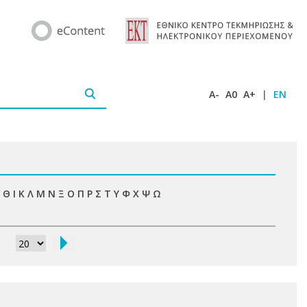
A-
A0
A+
|
EN
Θ
Ι
Κ
Λ
Μ
Ν
Ξ
Ο
Π
Ρ
Σ
Τ
Υ
Φ
Χ
Ψ
Ω