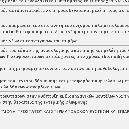
ός ρόλος του εναλλακτικού ματίσματος του υποδοχέα NMDA 
μός αυτοαντισωμάτων στη μυασθένεια και μελέτη τους σε π
μός και μελέτη του υποκινητή του ενζύμου πολυ(α) πολυμερ
α επίπεδα έκφρασης του ίδιου ενζύμου με τον καρκινικό φα
μός νέων αυτοαντιγόνων του πυρήνα
μός του τύπου της ανοσολογικής απάντησης και μελέτη του 
ων Τ-λεμφοκυττάρων σε πάσχοντες από χρόνια ιδιοπαθή ου
ση της μικροαρχιτεκτονικής των οστών με τη μεθοδολογία τ
ση του κέντρου δέσμευσης και μεταφοράς πουρινών των μ
ικών βάσεων-ασκορβικού (ΝΑΤ)
τοκυττάρων στην ανάπτυξη εμβιομηχανικών μοντέλων για τη
 στην θεραπεία της εντερικής φλεγμονής
ΕΓΜΟΝΑΙ ΠΡΟΣΤΑΤΟΥ ΚΑΙ ΣΠΕΡΜΑΤΟΔΟΧΩΝ ΚΥΣΤΕΩΝ ΚΑΙ ΕΠΙΔΡ