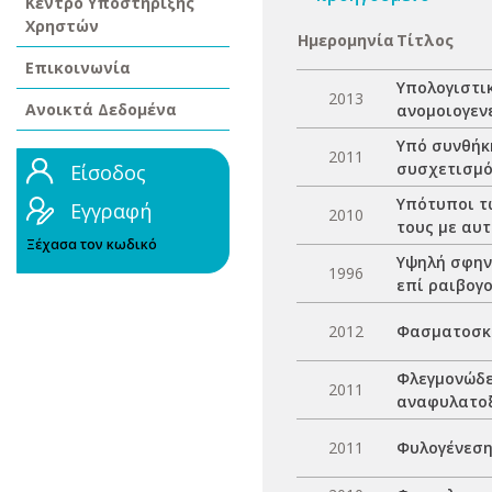
Κέντρο Υποστήριξης
Χρηστών
Ημερομηνία
Τίτλος
Επικοινωνία
Υπολογιστι
2013
Ανοικτά Δεδομένα
ανομοιογεν
Υπό συνθήκ
2011
συσχετισμό
Είσοδος
Υπότυποι τ
Εγγραφή
2010
τους με αυ
Ξέχασα τον κωδικό
Υψηλή σφην
1996
επί ραιβογο
2012
Φασματοσκο
Φλεγμονώδει
2011
αναφυλατοξ
2011
Φυλογένεση 