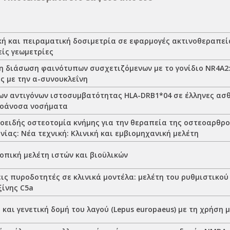
κή και πειραματική δοσιμετρία σε εφαρμογές ακτινοθεραπεί
είς γεωμετρίες
η διάσωση φαινότυπων συσχετιζόμενων με το γονίδιο NR4A2:
ς με την α-συνουκλεΐνη
ων αντιγόνων ιστοσυμβατότητας HLA-DRB1*04 σε έλληνες ασθ
τοάνοσα νοσήματα
οειδής οστεοτομία κνήμης για την θεραπεία της οστεοαρθρ
νίας: Νέα τεχνική: Κλινική και εμβιομηχανική μελέτη
πική μελέτη ιστών και βιοϋλικών
ς πυροδοτητές σε κλινικά μοντέλα: μελέτη του ρυθμιστικού
ίνης C5a
και γενετική δομή του λαγού (Lepus europaeus) με τη χρήση 