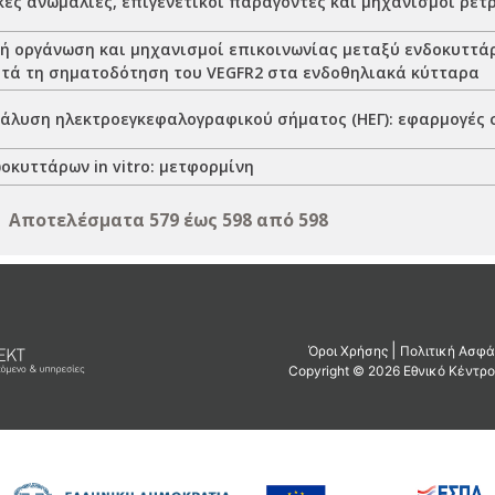
ές ανωμαλίες, επιγενετικοί παράγοντες και μηχανισμοί ρε
ή οργάνωση και μηχανισμοί επικοινωνίας μεταξύ ενδοκυττά
ατά τη σηματοδότηση του VEGFR2 στα ενδοθηλιακά κύτταρα
άλυση ηλεκτροεγκεφαλογραφικού σήματος (ΗΕΓ): εφαρμογές 
οκυττάρων in vitro: μετφορμίνη
Αποτελέσματα 579 έως 598 από 598