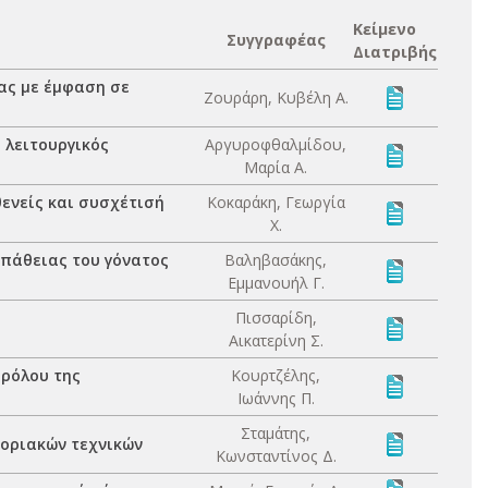
Κείμενο
Συγγραφέας
Διατριβής
ας με έμφαση σε
Ζουράρη, Κυβέλη Α.
 λειτουργικός
Αργυροφθαλμίδου,
Μαρία Α.
ενείς και συσχέτισή
Κοκαράκη, Γεωργία
Χ.
οπάθειας του γόνατος
Βαληβασάκης,
Εμμανουήλ Γ.
Πισσαρίδη,
Αικατερίνη Σ.
 ρόλου της
Κουρτζέλης,
Ιωάννης Π.
Σταμάτης,
μοριακών τεχνικών
Κωνσταντίνος Δ.