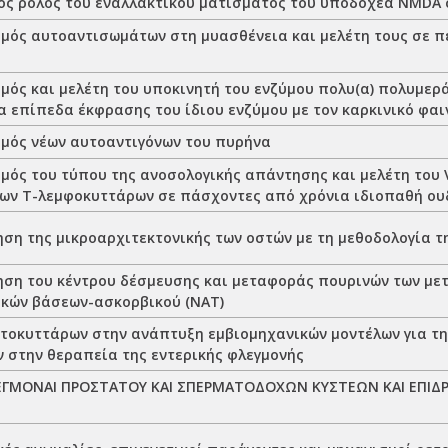
ός ρόλος του εναλλακτικού ματίσματος του υποδοχέα NMDA 
μός αυτοαντισωμάτων στη μυασθένεια και μελέτη τους σε π
μός και μελέτη του υποκινητή του ενζύμου πολυ(α) πολυμερ
α επίπεδα έκφρασης του ίδιου ενζύμου με τον καρκινικό φα
μός νέων αυτοαντιγόνων του πυρήνα
μός του τύπου της ανοσολογικής απάντησης και μελέτη του 
ων Τ-λεμφοκυττάρων σε πάσχοντες από χρόνια ιδιοπαθή ου
ση της μικροαρχιτεκτονικής των οστών με τη μεθοδολογία τ
ση του κέντρου δέσμευσης και μεταφοράς πουρινών των μ
ικών βάσεων-ασκορβικού (ΝΑΤ)
τοκυττάρων στην ανάπτυξη εμβιομηχανικών μοντέλων για τη
 στην θεραπεία της εντερικής φλεγμονής
ΕΓΜΟΝΑΙ ΠΡΟΣΤΑΤΟΥ ΚΑΙ ΣΠΕΡΜΑΤΟΔΟΧΩΝ ΚΥΣΤΕΩΝ ΚΑΙ ΕΠΙΔΡ