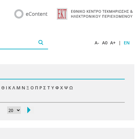
A-
A0
A+
|
EN
Θ
Ι
Κ
Λ
Μ
Ν
Ξ
Ο
Π
Ρ
Σ
Τ
Υ
Φ
Χ
Ψ
Ω