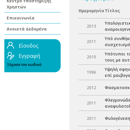
Κέντρο Υποστήριξης
Χρηστών
Ημερομηνία
Τίτλος
Επικοινωνία
Υπολογιστι
2013
Ανοικτά Δεδομένα
ανομοιογεν
Υπό συνθήκ
2011
συσχετισμό
Είσοδος
Υπότυποι τ
Εγγραφή
2010
τους με αυ
Ξέχασα τον κωδικό
Υψηλή σφην
1996
επί ραιβογο
2012
Φασματοσκο
Φλεγμονώδει
2011
αναφυλατοξ
2011
Φυλογένεση 