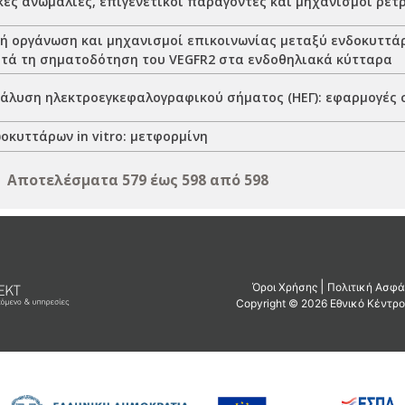
ές ανωμαλίες, επιγενετικοί παράγοντες και μηχανισμοί ρε
ή οργάνωση και μηχανισμοί επικοινωνίας μεταξύ ενδοκυττά
ατά τη σηματοδότηση του VEGFR2 στα ενδοθηλιακά κύτταρα
άλυση ηλεκτροεγκεφαλογραφικού σήματος (ΗΕΓ): εφαρμογές 
οκυττάρων in vitro: μετφορμίνη
Αποτελέσματα 579 έως 598 από 598