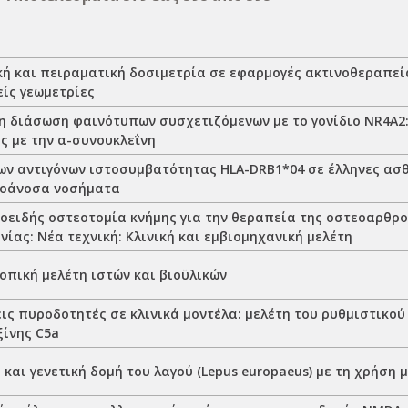
κή και πειραματική δοσιμετρία σε εφαρμογές ακτινοθεραπεί
είς γεωμετρίες
η διάσωση φαινότυπων συσχετιζόμενων με το γονίδιο NR4A2:
ς με την α-συνουκλεΐνη
ων αντιγόνων ιστοσυμβατότητας HLA-DRB1*04 σε έλληνες ασθ
τοάνοσα νοσήματα
οειδής οστεοτομία κνήμης για την θεραπεία της οστεοαρθρ
νίας: Νέα τεχνική: Κλινική και εμβιομηχανική μελέτη
πική μελέτη ιστών και βιοϋλικών
ς πυροδοτητές σε κλινικά μοντέλα: μελέτη του ρυθμιστικού
ίνης C5a
και γενετική δομή του λαγού (Lepus europaeus) με τη χρήση 