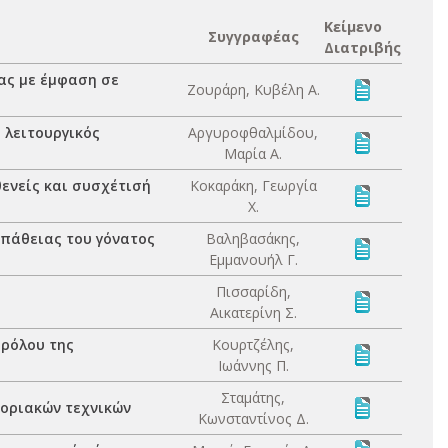
Κείμενο
Συγγραφέας
Διατριβής
ας με έμφαση σε
Ζουράρη, Κυβέλη Α.
 λειτουργικός
Αργυροφθαλμίδου,
Μαρία Α.
ενείς και συσχέτισή
Κοκαράκη, Γεωργία
Χ.
οπάθειας του γόνατος
Βαληβασάκης,
Εμμανουήλ Γ.
Πισσαρίδη,
Αικατερίνη Σ.
 ρόλου της
Κουρτζέλης,
Ιωάννης Π.
Σταμάτης,
μοριακών τεχνικών
Κωνσταντίνος Δ.