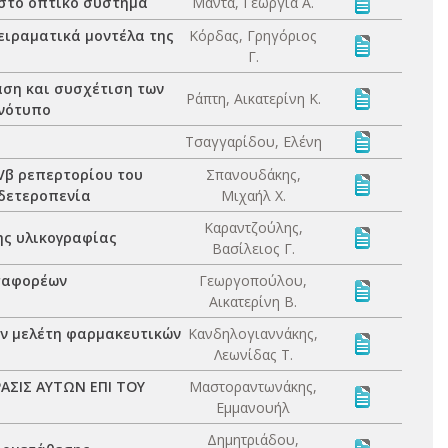
στο οπτικό σύστημα
Μαντά, Γεωργία Α.
ειραματικά μοντέλα της
Κόρδας, Γρηγόριος
Γ.
άση και συσχέτιση των
Ράπτη, Αικατερίνη Κ.
ινότυπο
Τσαγγαρίδου, Ελένη
Vβ ρεπερτορίου του
Σπανουδάκης,
δετεροπενία
Μιχαήλ Χ.
Καραντζούλης,
ης υλικογραφίας
Βασίλειος Γ.
εταφορέων
Γεωργοπούλου,
Αικατερίνη Β.
ν μελέτη φαρμακευτικών
Κανδηλογιαννάκης,
Λεωνίδας Τ.
ΑΣΙΣ ΑΥΤΩΝ ΕΠΙ ΤΟΥ
Μαστοραντωνάκης,
Εμμανουήλ
Δημητριάδου,