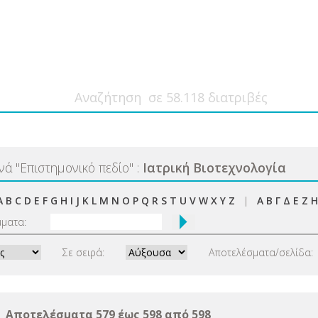
ανά
"
Επιστημονικό πεδίο
"
:
Ιατρική Βιοτεχνολογία
A
B
C
D
E
F
G
H
I
J
K
L
M
N
O
P
Q
R
S
T
U
V
W
X
Y
Z
|
Α
Β
Γ
Δ
Ε
Ζ
Η
μματα:
Σε σειρά:
Αποτελέσματα/σελίδα:
Αποτελέσματα 579 έως 598 από 598