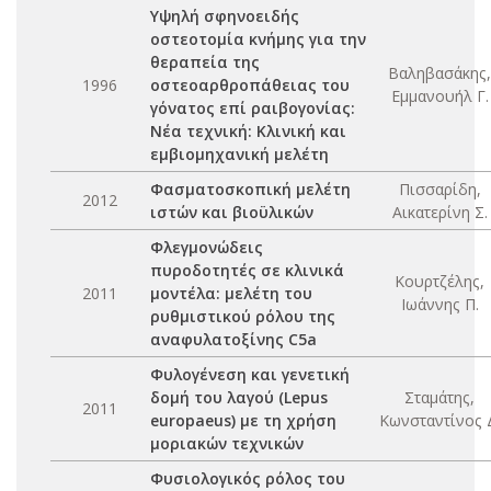
Υψηλή σφηνοειδής
οστεοτομία κνήμης για την
θεραπεία της
Βαληβασάκης,
1996
οστεοαρθροπάθειας του
Εμμανουήλ Γ.
γόνατος επί ραιβογονίας:
Νέα τεχνική: Κλινική και
εμβιομηχανική μελέτη
Φασματοσκοπική μελέτη
Πισσαρίδη,
2012
ιστών και βιοϋλικών
Αικατερίνη Σ.
Φλεγμονώδεις
πυροδοτητές σε κλινικά
Κουρτζέλης,
2011
μοντέλα: μελέτη του
Ιωάννης Π.
ρυθμιστικού ρόλου της
αναφυλατοξίνης C5a
Φυλογένεση και γενετική
δομή του λαγού (Lepus
Σταμάτης,
2011
europaeus) με τη χρήση
Κωνσταντίνος 
μοριακών τεχνικών
Φυσιολογικός ρόλος του