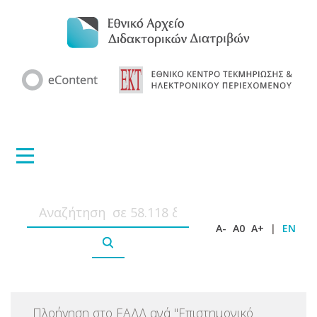
A-
A0
A+
|
EN
Πλοήγηση στο ΕΑΔΔ ανά
"
Επιστημονικό