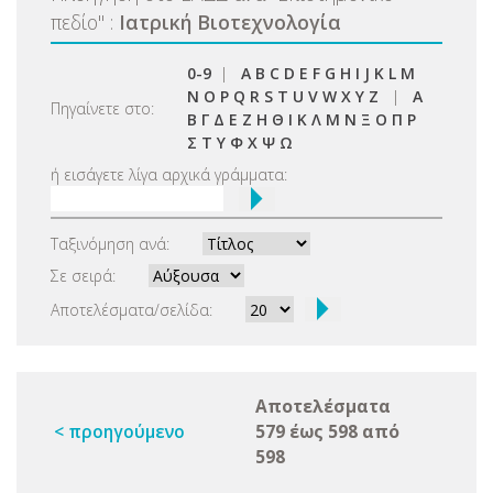
πεδίο
"
:
Ιατρική Βιοτεχνολογία
0-9
|
A
B
C
D
E
F
G
H
I
J
K
L
M
N
O
P
Q
R
S
T
U
V
W
X
Y
Z
|
Α
Πηγαίνετε στο:
Β
Γ
Δ
Ε
Ζ
Η
Θ
Ι
Κ
Λ
Μ
Ν
Ξ
Ο
Π
Ρ
Σ
Τ
Υ
Φ
Χ
Ψ
Ω
ή εισάγετε λίγα αρχικά γράμματα:
Ταξινόμηση ανά:
Σε σειρά:
Αποτελέσματα/σελίδα:
Αποτελέσματα
< προηγούμενο
579 έως 598 από
598