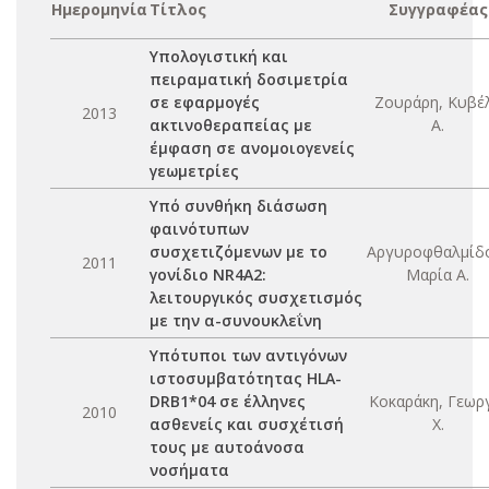
Ημερομηνία
Τίτλος
Συγγραφέας
Υπολογιστική και
πειραματική δοσιμετρία
σε εφαρμογές
Ζουράρη, Κυβέ
2013
ακτινοθεραπείας με
Α.
έμφαση σε ανομοιογενείς
γεωμετρίες
Υπό συνθήκη διάσωση
φαινότυπων
συσχετιζόμενων με το
Αργυροφθαλμίδ
2011
γονίδιο NR4A2:
Μαρία Α.
λειτουργικός συσχετισμός
με την α-συνουκλεΐνη
Υπότυποι των αντιγόνων
ιστοσυμβατότητας HLA-
DRB1*04 σε έλληνες
Κοκαράκη, Γεωρ
2010
ασθενείς και συσχέτισή
Χ.
τους με αυτοάνοσα
νοσήματα