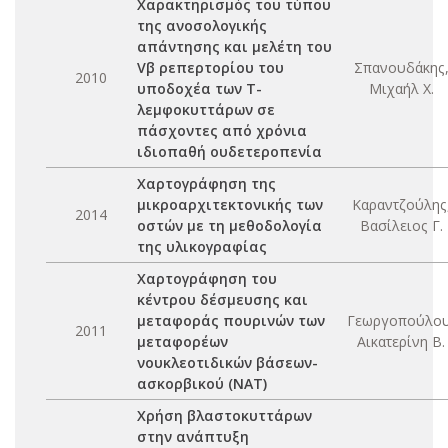
Χαρακτηρισμός του τύπου
της ανοσολογικής
απάντησης και μελέτη του
Vβ ρεπερτορίου του
Σπανουδάκης
2010
υποδοχέα των Τ-
Μιχαήλ Χ.
λεμφοκυττάρων σε
πάσχοντες από χρόνια
ιδιοπαθή ουδετεροπενία
Χαρτογράφηση της
μικροαρχιτεκτονικής των
Καραντζούλης
2014
οστών με τη μεθοδολογία
Βασίλειος Γ.
της υλικογραφίας
Χαρτογράφηση του
κέντρου δέσμευσης και
μεταφοράς πουρινών των
Γεωργοπούλου
2011
μεταφορέων
Αικατερίνη Β.
νουκλεοτιδικών βάσεων-
ασκορβικού (ΝΑΤ)
Χρήση βλαστοκυττάρων
στην ανάπτυξη