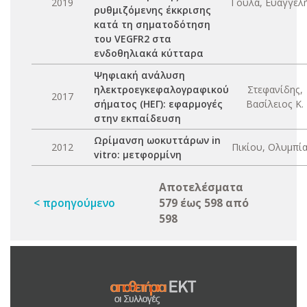
2019
Γούλα, Ευαγγελή
ρυθμιζόμενης έκκρισης
κατά τη σηματοδότηση
του VEGFR2 στα
ενδοθηλιακά κύτταρα
Ψηφιακή ανάλυση
ηλεκτροεγκεφαλογραφικού
Στεφανίδης,
2017
σήματος (ΗΕΓ): εφαρμογές
Βασίλειος Κ.
στην εκπαίδευση
Ωρίμανση ωοκυττάρων in
2012
Πικίου, Ολυμπία
vitro: μετφορμίνη
Αποτελέσματα
< προηγούμενο
579 έως 598 από
598