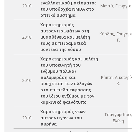
εναλλακτικού ματίσματος
2010
Μαντά, Γεωργία 
του υποδοχέα NMDA στο
οπτικό σύστημα
Χαρακτηρισμός
αυτοαντισωμάτων στη
Κόρδας, Γρηγόρ
2018
μυασθένεια και μελέτη
Γ.
τους σε πειραματικά
μοντέλα της νόσου
Χαρακτηρισμός και μελέτη
του υποκινητή του
ενζύμου πολυ(α)
πολυμεράση και
Ράπτη, Αικατερί
2010
συσχέτιση των αλλαγών
Κ.
στα επίπεδα έκφρασης
του ίδιου ενζύμου με τον
καρκινικό φαινότυπο
Χαρακτηρισμός νέων
Τσαγγαρίδου,
2010
αυτοαντιγόνων του
Ελένη
πυρήνα