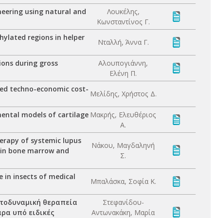
neering using natural and
Λουκέλης,
Κωνσταντίνος Γ.
hylated regions in helper
Νταλλή, Άννα Γ.
ions during gross
Αλουπογιάννη,
Ελένη Π.
ored techno-economic cost-
Μελίδης, Χρήστος Δ.
mental models of cartilage
Μακρής, Ελευθέριος
Α.
herapy of systemic lupus
Νάκου, Μαγδαληνή
 in bone marrow and
Σ.
 in insects of medical
Μπαλάσκα, Σοφία Κ.
φωτοδυναμική θεραπεία
Στεφανίδου-
αρα υπό ειδικές
Αντωνακάκη, Μαρία