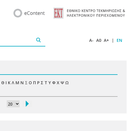
A-
A0
A+
|
EN
Θ
Ι
Κ
Λ
Μ
Ν
Ξ
Ο
Π
Ρ
Σ
Τ
Υ
Φ
Χ
Ψ
Ω