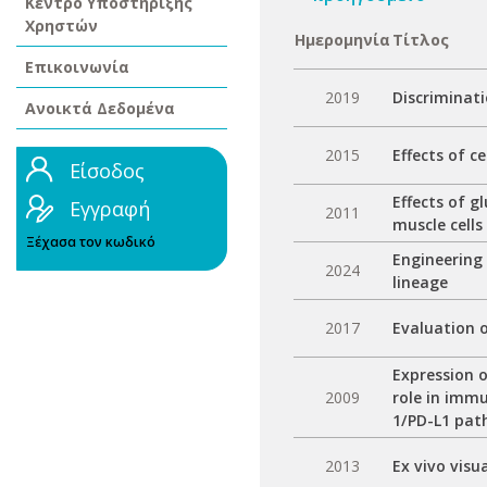
Κέντρο Υποστήριξης
Χρηστών
Ημερομηνία
Τίτλος
Επικοινωνία
2019
Discriminati
Ανοικτά Δεδομένα
2015
Effects of 
Είσοδος
Effects of g
Εγγραφή
2011
muscle cells
Ξέχασα τον κωδικό
Engineering 
2024
lineage
2017
Evaluation o
Expression 
2009
role in imm
1/PD-L1 pat
2013
Ex vivo visu