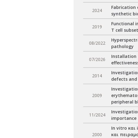
Fabrication 
2024
synthetic b
Functional i
2019
T cell subse
Hyperspectra
08/2022
pathology
Installation
07/2026
effectivene
Investigatio
2014
defects and 
Investigatio
2009
erythematos
peripheral 
Investigatio
11/2024
importance
In vitro κα
2000
και πειραμ