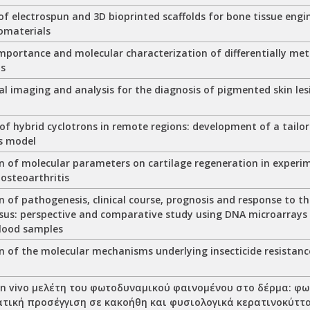
of electrospun and 3D bioprinted scaffolds for bone tissue engi
iomaterials
mportance and molecular characterization of differentially met
ts
l imaging and analysis for the diagnosis of pigmented skin les
 of hybrid cyclotrons in remote regions: development of a tail
ss model
n of molecular parameters on cartilage regeneration in experi
osteoarthritis
n of pathogenesis, clinical course, prognosis and response to t
us: perspective and comparative study using DNA microarrays
blood samples
n of the molecular mechanisms underlying insecticide resistance
ι in vivo μελέτη του φωτοδυναμικού φαινομένου στο δέρμα: 
ατική προσέγγιση σε κακοήθη και φυσιολογικά κερατινοκύττ