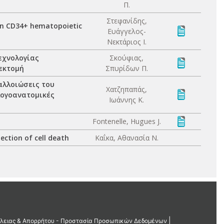
Π.
Στεφανίδης,
man CD34+ hematopoietic
Ευάγγελος-
Νεκτάριος Ι.
εχνολογίας
Σκούφιας,
εκτομή
Σπυρίδων Π.
αλλοιώσεις του
Χατζηπαπάς,
λογοανατομικές
Ιωάννης Κ.
Fontenelle, Hugues J.
ction of cell death
Καΐκα, Αθανασία Ν.