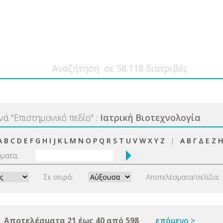
ανά
"
Επιστημονικό πεδίο
"
:
Ιατρική Βιοτεχνολογία
A
B
C
D
E
F
G
H
I
J
K
L
M
N
O
P
Q
R
S
T
U
V
W
X
Y
Z
|
Α
Β
Γ
Δ
Ε
Ζ
Η
μματα:
Σε σειρά:
Αποτελέσματα/σελίδα:
Αποτελέσματα 21 έως 40 από 598
επόμενο >