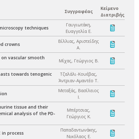
Κείμενο
Συγγραφέας
Διατριβής
Γαυγιωτάκη,
 microscopy techniques
Ευαγγελία Ε.
Βίλλιας, Αριστείδης
ed crowns
Α.
I on vascular smooth
Μίχας, Γεώργιος Β.
blasts towards tenogenic
Τζαλάλι-Κουέβας,
Άντριαν-Αμαντέο Τ.
Μεταξάς, Βασίλειος
sion
Ι.
rine tissue and their
Μπέρτσιας,
mical analysis of the PD-
Γεώργιος Κ.
Παπαδαντωνάκης,
 in process
Νικόλαος Ε.