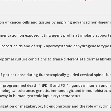
on of cancer cells and tissues by applying advanced non-linear
cementation on exposed luting agent profile at implant-support
lucocorticoids and of 11β - hydroxysteroid dehydrogenase type 
optimal culture conditions to trans-differentiate dermal fibro
f patient dose during fluoroscopically guided cervical spinal fu
of programmed death-1 (PD-1) and PD-1 ligands in human and mu
unological tolerance: genetic, immunologic and immunohistoche
hway in human systemic lupus erythematosus
alization of megakaryocytic endomitosis and the role of cyclin E