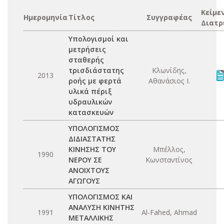
Κείμε
Ημερομηνία
Τίτλος
Συγγραφέας
Διατρ
Υπολογισμοί και
μετρήσεις
σταθερής
τρισδιάστατης
Κλωνίδης,
2013
ροής με φερτά
Αθανάσιος Ι.
υλικά πέριξ
υδραυλικών
κατασκευών
ΥΠΟΛΟΓΙΣΜΟΣ
ΔΙΔΙΑΣΤΑΤΗΣ
ΚΙΝΗΣΗΣ ΤΟΥ
Μπέλλος,
1990
ΝΕΡΟΥ ΣΕ
Κωνσταντίνος
ΑΝΟΙΧΤΟΥΣ
ΑΓΩΓΟΥΣ
ΥΠΟΛΟΓΙΣΜΟΣ ΚΑΙ
ΑΝΑΛΥΣΗ ΚΙΝΗΤΗΣ
1991
Al-Fahed, Ahmad
ΜΕΤΑΛΛΙΚΗΣ