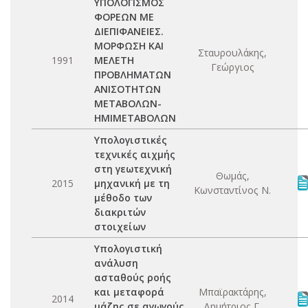
ΥΠΟΛΟΓΙΣΜΟΣ
ΦΟΡΕΩΝ ΜΕ
ΔΙΕΠΙΦΑΝΕΙΕΣ.
ΜΟΡΦΩΣΗ ΚΑΙ
Σταυρουλάκης,
1991
ΜΕΛΕΤΗ
Γεώργιος
ΠΡΟΒΛΗΜΑΤΩΝ
ΑΝΙΣΟΤΗΤΩΝ
ΜΕΤΑΒΟΛΩΝ-
ΗΜΙΜΕΤΑΒΟΛΩΝ
Υπολογιστικές
τεχνικές αιχμής
στη γεωτεχνική
Θωμάς,
2015
μηχανική με τη
Κωνσταντίνος Ν.
μέθοδο των
διακριτών
στοιχείων
Υπολογιστική
ανάλυση
ασταθούς ροής
και μεταφορά
Μπαϊρακτάρης,
2014
μάζης σε αγωγούς
Δημήτριος Γ.