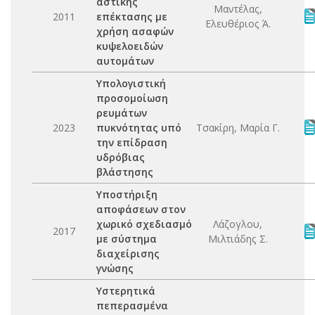
αστικής
Μαντέλας,
2011
επέκτασης με
Ελευθέριος Ά.
χρήση ασαφών
κυψελοειδών
αυτομάτων
Υπολογιστική
προσομοίωση
ρευμάτων
2023
πυκνότητας υπό
Τσακίρη, Μαρία Γ.
την επίδραση
υδρόβιας
βλάστησης
Υποστήριξη
αποφάσεων στον
χωρικό σχεδιασμό
Λάζογλου,
2017
με σύστημα
Μιλτιάδης Σ.
διαχείρισης
γνώσης
Υστερητικά
πεπερασμένα