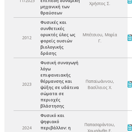
11/2025
επίπεδη δυναμική
Χρήστος Σ.
μηχανική των
θραύσεων
Φυσικές και
συνθετικές
ορυκτές ύλες ως
Μπέτσιου, Μαρία
2012
φορείς ουσιών
Γ.
βιολογικής
δράσης
Φυσική συναγωγή
λόγω
επιφανειακής
θέρμανσης και
Παπαϊωάννου,
2023
ψύξης σε υδάτινα
Βασίλειος Χ.
σώματα σε
περιοχές
βλάστησης
Φυσικό και
ψηφιακό
Παπασαράντου,
2024
περιβάλλον: η
Χρυσάνθη Ε.