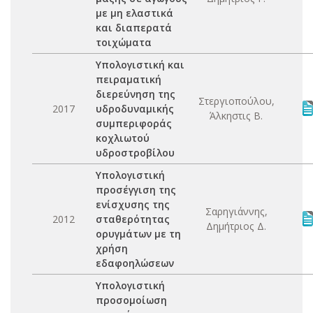
με μη ελαστικά
και διαπερατά
τοιχώματα
Υπολογιστική και
πειραματική
διερεύνηση της
Στεργιοπούλου,
2017
υδροδυναμικής
Άλκηστις Β.
συμπεριφοράς
κοχλιωτού
υδροστροβίλου
Υπολογιστική
προσέγγιση της
ενίσχυσης της
Σαρηγιάννης,
2012
σταθερότητας
Δημήτριος Δ.
ορυγμάτων με τη
χρήση
εδαφοηλώσεων
Υπολογιστική
προσομοίωση