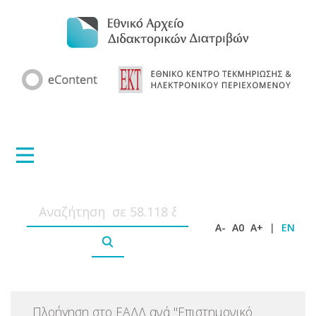
A-
A0
A+
|
EN
Πλοήγηση στο ΕΑΔΔ ανά
"
Επιστημονικό