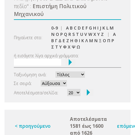
πεδίο
"
:
Επιστήμη Πολιτικού
Μηχανικού
0-9
|
A
B
C
D
E
F
G
H
I
J
K
L
M
N
O
P
Q
R
S
T
U
V
W
X
Y
Z
|
Α
Πηγαίνετε στο:
Β
Γ
Δ
Ε
Ζ
Η
Θ
Ι
Κ
Λ
Μ
Ν
Ξ
Ο
Π
Ρ
Σ
Τ
Υ
Φ
Χ
Ψ
Ω
ή εισάγετε λίγα αρχικά γράμματα:
Ταξινόμηση ανά:
Σε σειρά:
Αποτελέσματα/σελίδα:
Αποτελέσματα
< προηγούμενο
1581 έως 1600
επόμεν
από 1626