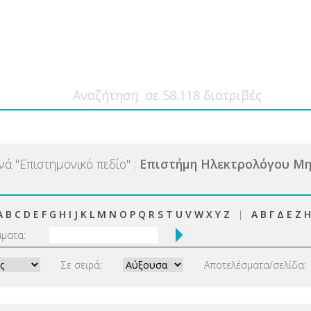
ανά
"
Επιστημονικό πεδίο
"
:
Επιστήμη Ηλεκτρολόγου Μη
A
B
C
D
E
F
G
H
I
J
K
L
M
N
O
P
Q
R
S
T
U
V
W
X
Y
Z
|
Α
Β
Γ
Δ
Ε
Ζ
Η
μματα:
Σε σειρά:
Αποτελέσματα/σελίδα: