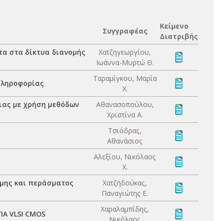
Κείμενο
Συγγραφέας
Διατριβής
τα στα δίκτυα διανομής
Χατζηγεωργίου,
Ιωάννα-Μυρτώ Θ.
Ταραμίγκου, Μαρία
πληροφορίας
Χ.
ιας με χρήση μεθόδων
Αθανασοπούλου,
Χριστίνα Α.
Τσιόδρας,
Αθανάσιος
Αλεξίου, Νικόλαος
Χ.
ήμης και περάσματος
Χατζηδούκας,
Παναγιώτης Ε.
Χαραλαμπίδης,
Α VLSI CMOS
Νικόλαος