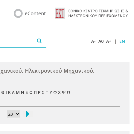
A-
A0
A+
|
EN
χανικού, Ηλεκτρονικού Μηχανικού,
Θ
Ι
Κ
Λ
Μ
Ν
Ξ
Ο
Π
Ρ
Σ
Τ
Υ
Φ
Χ
Ψ
Ω