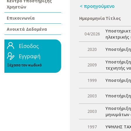
Κέντρο Υποστήριξης
< προηγούμενο
Χρηστών
Επικοινωνία
Ημερομηνία
Τίτλος
Ανοικτά Δεδομένα
Υποστηρικτ
04/2026
ηλεκτρικής 
Είσοδος
2020
Υποστήριξη
Εγγραφή
Υποστήριξη
2009
Ξέχασα τον κωδικό
τεχνητής ν
1999
Υποστήριξη
2003
Υποστήριξη 
Υποστήριξη
2003
μηνυμάτων 
1997
ΥΨΗΛΗΣ ΤΑΧ