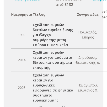
από 3132
Κε
Ημερομηνία
Τίτλος
Συγγραφέας
Δι
Σχεδίαση ευφυών
δικτύων ευρείας ζώνης
Πολυκαλάς,
1999
για έλεγχο
Σπύρος
συμφόρησης: [υπό]
Σπύρου Ε. Πολυκαλά
Σχεδίαση ευφυών
κεραιών για ασύρματα
Δημούσιος,
2014
δίκτυα και συστήματα
Θεμιστοκλής Δ.
εκπομπής
Σχεδίαση ευφυών
κεραιών για
ευρυζωνικές
Παναγιώτου,
2008
εφαρμογές σε ψηφιακά
Στυλιανός Χ.
συστήματα
ευρυεκπομπής