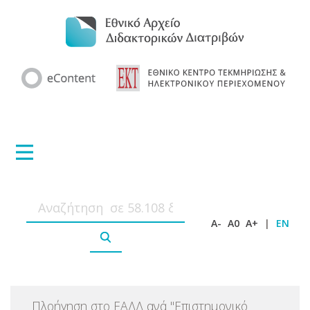
A-
A0
A+
|
EN
Πλοήγηση στο ΕΑΔΔ ανά
"
Επιστημονικό