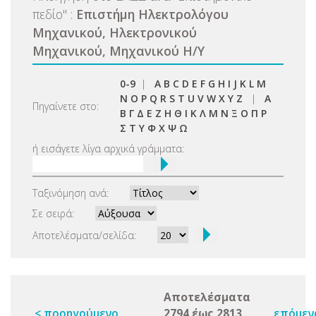
πεδίο
"
:
Επιστήμη Ηλεκτρολόγου
Μηχανικού, Ηλεκτρονικού
Μηχανικού, Μηχανικού Η/Υ
0-9
|
A
B
C
D
E
F
G
H
I
J
K
L
M
N
O
P
Q
R
S
T
U
V
W
X
Y
Z
|
Α
Πηγαίνετε στο:
Β
Γ
Δ
Ε
Ζ
Η
Θ
Ι
Κ
Λ
Μ
Ν
Ξ
Ο
Π
Ρ
Σ
Τ
Υ
Φ
Χ
Ψ
Ω
ή εισάγετε λίγα αρχικά γράμματα:
Ταξινόμηση ανά:
Σε σειρά:
Αποτελέσματα/σελίδα:
Αποτελέσματα
< προηγούμενο
2794 έως 2813
επόμεν