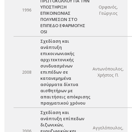
ΠΡΩΤΟΚΟΛΛΟΥ ΓΙΑ ΤΗΝ
ΥΠΟΣΤΗΡΙΞΗ
Ορφανός,
1996
ΕΠΙΚΟΙΝΩΝΙΑΣ
Γεώργιος
ΠΟΛΥΜΕΣΩΝ ΣΤΟ
ΕΠΙΠΕΔΟ ΕΦΑΡΜΟΓΗΣ
OSI
Σχεδίαση και
ανάπτυξη
επικοινωνιακής
αρχιτεκτονικής
συνδυασμένων
Αντωνόπουλος,
2008
επιπέδων σε
Χρήστος Π.
κατανεμημένα
ασύρματα δίκτυα
αισθητήρων με
απαιτήσεις απόκρισης
πραγματικού χρόνου
Σχεδίαση και
ανάπτυξη επίπεδων
διζωνικών,
Αγγελόπουλος,
2006
ευρυζωνικών και