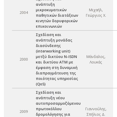
ανάπτυξη
μικροκυματικών
Μιχαήλ,
2004
παθητικών διατάξεων
Γεώργιος Χ.
κινητών δορυφορικών
επικοινωνιών
Σχεδίαση και
ανάπτυξη μονάδας
διασύνδεσης
(interworking unit)
μετξύ δικτύου N-ISDN
Μάνδαλος,
2000
και δικτύου ATM με
Λουκάς
έμφαση στη δυναμική
διαπραγμάτευση της
ποιότητας υπηρεσίας
(QoS)
Σχεδίαση και
ανάπτυξη νέου
αυτοπροσαρμοζόμενου
πρωτοκόλλου
Γιαννούλης,
2009
δρομολόγησης για
Σπήλιος Δ.