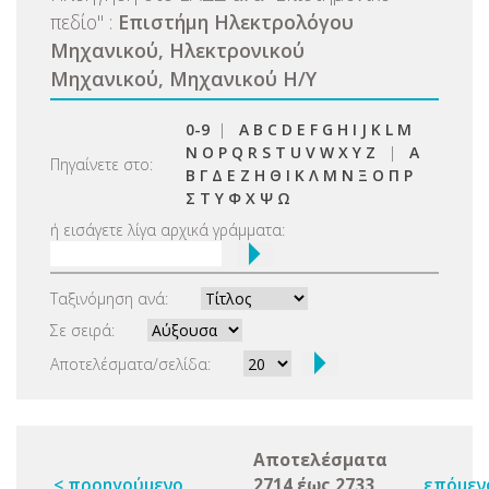
πεδίο
"
:
Επιστήμη Ηλεκτρολόγου
Μηχανικού, Ηλεκτρονικού
Μηχανικού, Μηχανικού Η/Υ
0-9
|
A
B
C
D
E
F
G
H
I
J
K
L
M
N
O
P
Q
R
S
T
U
V
W
X
Y
Z
|
Α
Πηγαίνετε στο:
Β
Γ
Δ
Ε
Ζ
Η
Θ
Ι
Κ
Λ
Μ
Ν
Ξ
Ο
Π
Ρ
Σ
Τ
Υ
Φ
Χ
Ψ
Ω
ή εισάγετε λίγα αρχικά γράμματα:
Ταξινόμηση ανά:
Σε σειρά:
Αποτελέσματα/σελίδα:
Αποτελέσματα
< προηγούμενο
2714 έως 2733
επόμεν