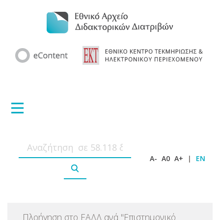
A-
A0
A+
|
EN
Πλοήγηση στο ΕΑΔΔ ανά
"
Επιστημονικό