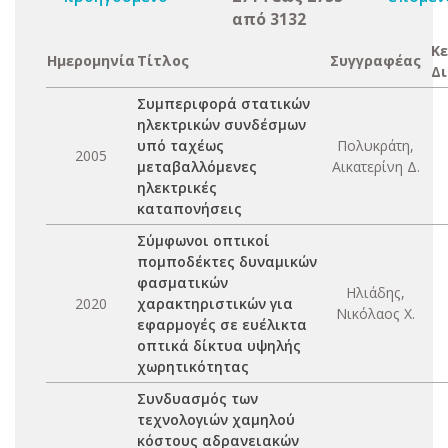
από 3132
Κε
Ημερομηνία
Τίτλος
Συγγραφέας
Δ
Συμπεριφορά στατικών
ηλεκτρικών συνδέσμων
υπό ταχέως
Πολυκράτη,
2005
μεταβαλλόμενες
Αικατερίνη Δ.
ηλεκτρικές
καταπονήσεις
Σύμφωνοι οπτικοί
πομποδέκτες δυναμικών
φασματικών
Ηλιάδης,
2020
χαρακτηριστικών για
Νικόλαος Χ.
εφαρμογές σε ευέλικτα
οπτικά δίκτυα υψηλής
χωρητικότητας
Συνδυασμός των
τεχνολογιών χαμηλού
κόστους αδρανειακών