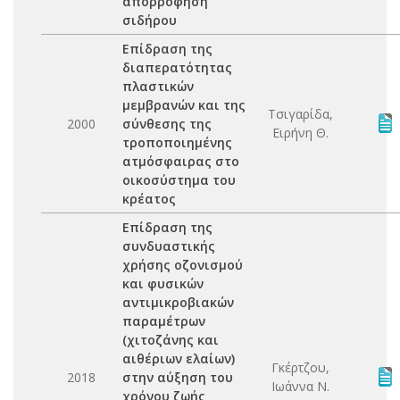
απορρόφηση
σιδήρου
Επίδραση της
διαπερατότητας
πλαστικών
μεμβρανών και της
Τσιγαρίδα,
2000
σύνθεσης της
Ειρήνη Θ.
τροποποιημένης
ατμόσφαιρας στο
οικοσύστημα του
κρέατος
Επίδραση της
συνδυαστικής
χρήσης οζονισμού
και φυσικών
αντιμικροβιακών
παραμέτρων
(χιτοζάνης και
αιθέριων ελαίων)
Γκέρτζου,
2018
στην αύξηση του
Ιωάννα Ν.
χρόνου ζωής