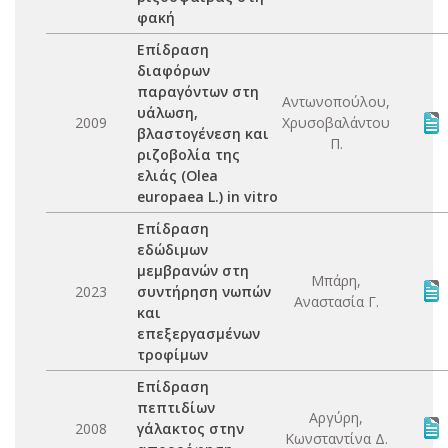
φακή
Επίδραση
διαφόρων
παραγόντων στη
Αντωνοπούλου,
υάλωση,
2009
Χρυσοβαλάντου
βλαστογένεση και
Π.
ριζοβολία της
ελιάς (Olea
europaea L.) in vitro
Επίδραση
εδώδιμων
μεμβρανών στη
Μπάρη,
2023
συντήρηση νωπών
Αναστασία Γ.
και
επεξεργασμένων
τροφίμων
Επίδραση
πεπτιδίων
Αργύρη,
2008
γάλακτος στην
Κωνσταντίνα Δ.