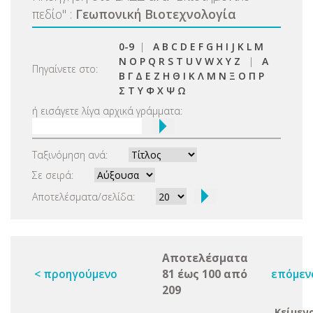
πεδίο
"
:
Γεωπονική Βιοτεχνολογία
0-9
|
A
B
C
D
E
F
G
H
I
J
K
L
M
N
O
P
Q
R
S
T
U
V
W
X
Y
Z
|
Α
Πηγαίνετε στο:
Β
Γ
Δ
Ε
Ζ
Η
Θ
Ι
Κ
Λ
Μ
Ν
Ξ
Ο
Π
Ρ
Σ
Τ
Υ
Φ
Χ
Ψ
Ω
ή εισάγετε λίγα αρχικά γράμματα:
Ταξινόμηση ανά:
Σε σειρά:
Αποτελέσματα/σελίδα:
Αποτελέσματα
< προηγούμενο
81 έως 100 από
επόμεν
209
Κείμεν