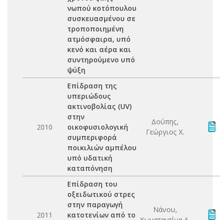
νωπού κοτόπουλου
συσκευασμένου σε
τροποποιημένη
ατμόσφαιρα, υπό
κενό και αέρα και
συντηρούμενο υπό
ψύξη
Επίδραση της
υπεριώδους
ακτινοβολίας (UV)
στην
Δούπης,
2010
οικοφυσιολογική
Γεώργιος Χ.
συμπεριφορά
ποικιλιών αμπέλου
υπό υδατική
καταπόνηση
Επίδραση του
οξειδωτικού στρες
στην παραγωγή
Νάνου,
2011
κατοτενίων από το
Κωνσταντίνα Α.