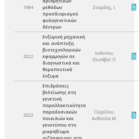
αριθμητικών
1984
μεθόδων
Σούρδης, Ι.
προσδιορισμού
φυλογενετικών
δέντρων
Ενζυμική μηχανική
και ανάπτυξη
βιοτεχνολογικών
Ιωάννου,
2022
εφαρμογών σε
Ελισάβετ Π.
διαγνωστικά και
θεραπευτικά
ένζυμα
Επιδράσεις
βελτίωσης στη
γενετική
παραλλακτικότητα
παραδοσιακών
Γλερίδου,
2022
ποικιλιών και
Ανθούλα Μ.
γενοτύπου στο
μικροβίωμα
ριζόσφαιρας στη