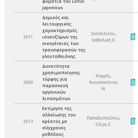
φυμάτια του Lotus
japonicus
Δομικός και
λειτουργικός
χαρακτηρισμός
Σκοπελίτου,
2011
ισοενζύμων της
Καθολική Ε.
οικογένειας των
τρανσφερασών της
γλουταθειόνης
Δυνατότητα
χρησιμοποίησης
Κορρές,
τύρφης για
2000
Κωνσταντίνος
παρασκευή
Ν.
οργανικών
λιπασμάτων
Εκτίμηση της
αλλοίωσης του
Παπαδοπούλου,
2013
κρέατος με
Όλγα Σ.
σύγχρονες
μεθόδους