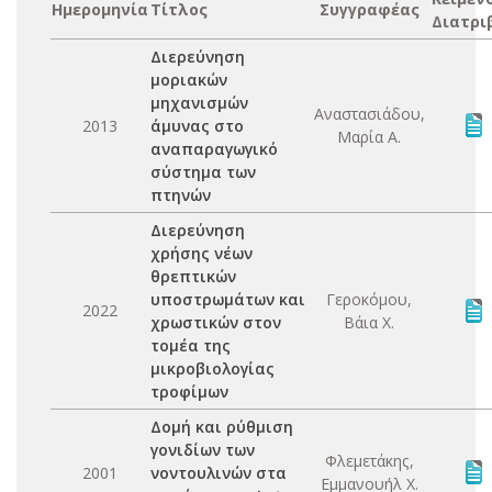
Ημερομηνία
Τίτλος
Συγγραφέας
Διατρι
Διερεύνηση
μοριακών
μηχανισμών
Αναστασιάδου,
2013
άμυνας στο
Μαρία Α.
αναπαραγωγικό
σύστημα των
πτηνών
Διερεύνηση
χρήσης νέων
θρεπτικών
υποστρωμάτων και
Γεροκόμου,
2022
χρωστικών στον
Βάια Χ.
τομέα της
μικροβιολογίας
τροφίμων
Δομή και ρύθμιση
γονιδίων των
Φλεμετάκης,
2001
νοντουλινών στα
Εμμανουήλ Χ.