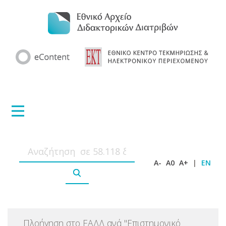
A-
A0
A+
|
EN
Πλοήγηση στο ΕΑΔΔ ανά
"
Επιστημονικό