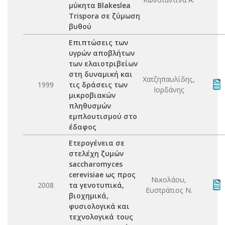
μύκητα Blakeslea
Trispora σε ζύμωση
βυθού
Επιπτώσεις των
υγρών αποβλήτων
των ελαιοτριβείων
στη δυναμική και
Χατζηπαυλίδης,
1999
τις δράσεις των
Ιορδάνης
μικροβιακών
πληθυσμών
εμπλουτισμού στο
έδαφος
Ετερογένεια σε
στελέχη ζυμών
saccharomyces
cerevisiae ως προς
Νικολάου,
2008
τα γενοτυπικά,
Ευστράτιος Ν.
βιοχημικά,
φυσιολογικά και
τεχνολογικά τους