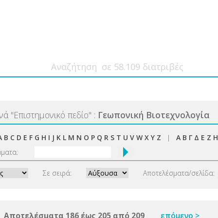
ανά
"
Επιστημονικό πεδίο
"
:
Γεωπονική Βιοτεχνολογία
A
B
C
D
E
F
G
H
I
J
K
L
M
N
O
P
Q
R
S
T
U
V
W
X
Y
Z
|
Α
Β
Γ
Δ
Ε
Ζ
Η
μματα:
Σε σειρά:
Αποτελέσματα/σελίδα:
Αποτελέσματα 186 έως 205 από 209
επόμενο >