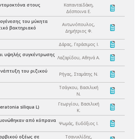
εντομοκτόνα στους
Καπανταϊδάκη,
Δέσποινα Ε.
θογένεσης του μύκητα
Αντωνόπουλος,
στικό βακτηριακό
Δημήτριος Φ.
Δάρας, Γεράσιμος Ι.
αι υψηλής συγκέντρωσης
Λαζαρίδου, Αθηνά Α.
ανάπτυξη του ριζικού
Ρήγας, Σταμάτης Ν.
Τσάγκου, Βασιλική
Ν.
Γεωργίου, Βασιλική
atonia siliqua L)
Κ.
πομονώθηκαν από κόπρανα
Ψωμάς, Ευδόξιος Ι.
ορβικού οξέως σε
Τσανικλίδης,