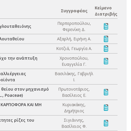
Κείμενο
Συγγραφέας
Διατριβής
Περπεροπούλου,
 γλουταθειόνης
Φερενίκη Δ.
γλουταθείου
Αξαρλή, Ειρήνη Α.
Κοτζιά, Γεωργία Α.
όχο την ανάπτυξη
Χρονοπούλου,
Ευαγγελία Γ.
αλλιέργειας
Βασιλάκης, Γαβριήλ
ροϊόντα
Ι.
 θείου στον μηχανισμό
Πρωτονοτάριος,
., Poaceae)
Βασίλειος Ε.
ΣΕ ΚΑΡΠΟΦΟΡΑ ΚΑΙ ΜΗ
Κυριακάκης,
Δημήτριος
τητες ρίζες του
Σιγιάννης,
Βασίλειος Φ.