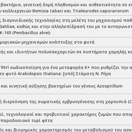
 βακτήρια, γενετική δομή πληθυσμών και ανθεκτικότητα σε 
 καλλιεργειών Bemisia tabaci και Trialeurodes vaporariorum
ς διαγονιδιακής τεχνολογίας στη μελέτη του μηχανισμού πα
m dahliae, καθώς και στην αλληλεπίδρασή του με το ανταγωνι
165 (Penibacillus alvei)
μοριακών μηχανισμών ανάπτυξης στα φυτά
μής και ιδιοτήτων πολυσακχαριτών σε συστήματα χαμηλής κ
TRH1 κωδικοποίηση για ένα μεταφορέα Κ+ που ρυθμίζει την 
το φυτό Arabidopsis thaliana: [υπό] Στάματη Ν. Ρήγα
και κινητική αύξησης βακτηρίων του γένους Azospirillum
 διερεύνηση της σωματικής εμβρυογένεσης στη χαρουπιά (Cer
οί, τεχνολογικοί και προβιοτικοί χαρακτήρες ζυμών που α
 παραδοσιακό τυρί φέτα
ός και βιοχημικός χαρακτηρισμός του μεταβολισμού του ασκ