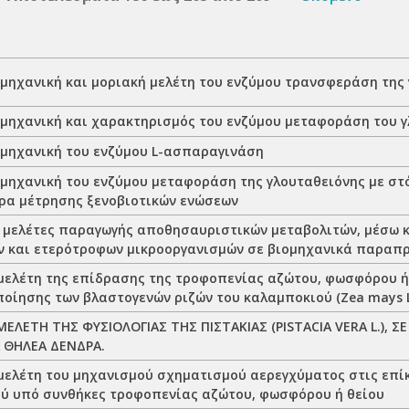
 μηχανική και μοριακή μελέτη του ενζύμου τρανσφεράση της
 μηχανική και χαρακτηρισμός του ενζύμου μεταφοράση του 
 μηχανική του ενζύμου L-ασπαραγινάση
 μηχανική του ενζύμου μεταφοράση της γλουταθειόνης με στ
ρα μέτρησης ξενοβιοτικών ενώσεων
ς μελέτες παραγωγής αποθησαυριστικών μεταβολιτών, μέσω κ
 και ετερότροφων μικροοργανισμών σε βιομηχανικά παραπ
 μελέτη της επίδρασης της τροφοπενίας αζώτου, φωσφόρου ή
ποίησης των βλαστογενών ριζών του καλαμποκιού (Zea mays L
ΜΕΛΕΤΗ ΤΗΣ ΦΥΣΙΟΛΟΓΙΑΣ ΤΗΣ ΠΙΣΤΑΚΙΑΣ (PISTACIA VERA L.), 
 ΘΗΛΕΑ ΔΕΝΔΡΑ.
 μελέτη του μηχανισμού σχηματισμού αερεγχύματος στις επίκ
ύ υπό συνθήκες τροφοπενίας αζώτου, φωσφόρου ή θείου