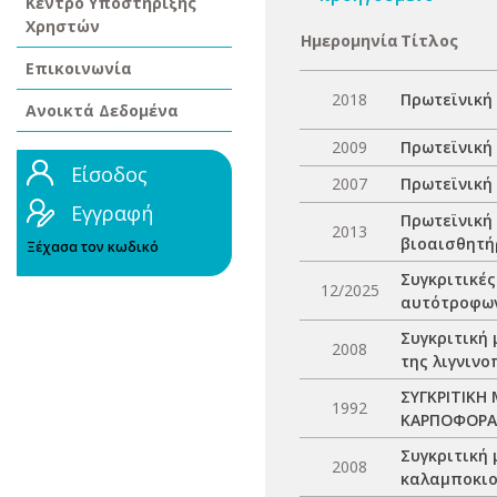
Κέντρο Υποστήριξης
Χρηστών
Ημερομηνία
Τίτλος
Επικοινωνία
2018
Πρωτεϊνική
Ανοικτά Δεδομένα
2009
Πρωτεϊνική
Είσοδος
2007
Πρωτεϊνική
Εγγραφή
Πρωτεϊνική
2013
βιοαισθητή
Ξέχασα τον κωδικό
Συγκριτικέ
12/2025
αυτότροφων
Συγκριτική
2008
της λιγνινο
ΣΥΓΚΡΙΤΙΚΗ 
1992
ΚΑΡΠΟΦΟΡΑ
Συγκριτική
2008
καλαμποκιο