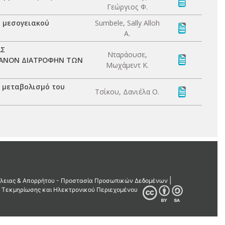
Γεώργιος Φ.
 μεσογειακού
Sumbele, Sally Alloh
A.
ΑΣ
Νταράουσε,
ΡΓΑΝΟΝ ΔΙΑΤΡΟΦΗΝ ΤΩΝ
Μωχάμεντ Κ.
ο μεταβολισμό του
Τσίκου, Δανιέλα Ο.