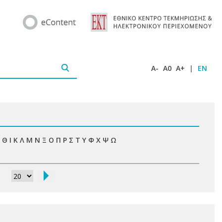
A-
A0
A+
|
EN
Θ
Ι
Κ
Λ
Μ
Ν
Ξ
Ο
Π
Ρ
Σ
Τ
Υ
Φ
Χ
Ψ
Ω