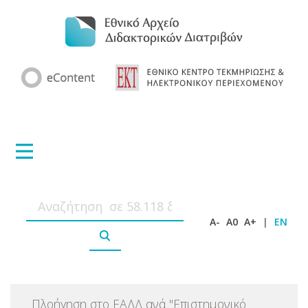
A-
A0
A+
|
EN
Πλοήγηση στο ΕΑΔΔ ανά
"
Επιστημονικό