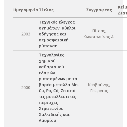
Κεί
Ημερομηνία
Τίτλος
Συγγραφέας
Δια
Τεχνικός έλεγχος
οχημάτων. Κύκλοι
Πίτσας,
2003
οδήγησης και
Κωνσταντίνος Α.
ατμοσφαιρική
ρύπανση
Τεχνολογίες
χημικού
καθαρισμού
εδαφών
ρυπασμένων με τα
βαρέα μέταλλα Mn.
Καρβούνης,
2000
Cu, Pb, Cd, Zn από
Γεώργιος
τις μεταλλευτικές
περιοχές
Στρατωνίου
Χαλκιδικής και
Λαυρίου