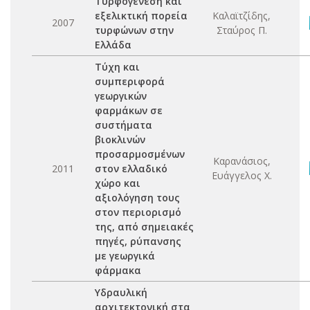
Τυρφογένεση και
εξελικτική πορεία
Καλαϊτζίδης,
2007
τυρφώνων στην
Σταύρος Π.
Ελλάδα
Τύχη και
συμπεριφορά
γεωργικών
φαρμάκων σε
συστήματα
βιοκλινών
προσαρμοσμένων
Καρανάσιος,
2011
στον ελλαδικό
Ευάγγελος Χ.
χώρο και
αξιολόγηση τους
στον περιορισμό
της, από σημειακές
πηγές, ρύπανσης
με γεωργικά
φάρμακα
Υδραυλική
αρχιτεκτονική στα