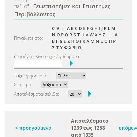
πεδίο
"
:
Γεωεπιστήμες και Επιστήμες
Περιβάλλοντος
0-9
|
A
B
C
D
E
F
G
H
I
J
K
L
M
N
O
P
Q
R
S
T
U
V
W
X
Y
Z
|
Α
Πηγαίνετε στο:
Β
Γ
Δ
Ε
Ζ
Η
Θ
Ι
Κ
Λ
Μ
Ν
Ξ
Ο
Π
Ρ
Σ
Τ
Υ
Φ
Χ
Ψ
Ω
ή εισάγετε λίγα αρχικά γράμματα:
Ταξινόμηση ανά:
Σε σειρά:
Αποτελέσματα/σελίδα:
Αποτελέσματα
< προηγούμενο
1239 έως 1258
επόμεν
από 1335