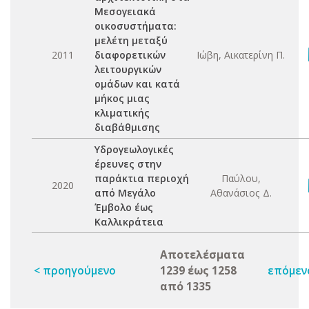
Μεσογειακά
οικοσυστήματα:
μελέτη μεταξύ
2011
διαφορετικών
Ιώβη, Αικατερίνη Π.
λειτουργικών
ομάδων και κατά
μήκος μιας
κλιματικής
διαβάθμισης
Υδρογεωλογικές
έρευνες στην
παράκτια περιοχή
Παύλου,
2020
από Μεγάλο
Αθανάσιος Δ.
Έμβολο έως
Καλλικράτεια
Αποτελέσματα
< προηγούμενο
1239 έως 1258
επόμεν
από 1335