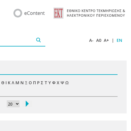
A-
A0
A+
|
EN
Θ
Ι
Κ
Λ
Μ
Ν
Ξ
Ο
Π
Ρ
Σ
Τ
Υ
Φ
Χ
Ψ
Ω