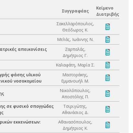
Κείμενο
Συγγραφέας
Διατριβής
Σακελλαρόπουλος,
Θεόδωρος Κ.
Μελάς, Ιωάννης Ν.
ατρικές απεικονίσεις
Ζαρπαλάς,
Δημήτριος Γ.
Καλαφάτη, Μαρία Σ.
υγρής φάσης υλικού
Μαστοράκης,
ενικού νοσοκομείου
Εμμανουήλ Μ.
Νικολόπουλος,
ης
Αποστόλης Π.
ης σε φυσικό σπογγώδες
Τσιριγώτης,
ης
Αθανάσιος Δ.
ρικών εκκενώσεων:
Αθανασόπουλος,
Δημήτριος Κ.