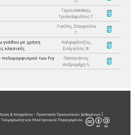
Π.
Γεμουσακάκης,
Τριαντάφυλλος Γ.
Γιατίλη, Σταυρούλα
Γ.
ω γνάθου με χρήση
Καλφαρέντζος,
ες κλασικές
Ευάγγελος Φ.
ύ πολυμορφισμού των Fcγ
Παπαγιάννη,
Ανδρομάχη Λ.