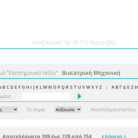
ανά
"
Επιστημονικό πεδίο
"
:
Βιοϊατρική Μηχανική
A
B
C
D
E
F
G
H
I
J
K
L
M
N
O
P
Q
R
S
T
U
V
W
X
Y
Z
|
Α
Β
Γ
Δ
Ε
Ζ
Η
μματα:
Σε σειρά:
Αποτελέσματα/σελίδα:
Αποτελέσματα 209 έως 228 από 254
επόμενο >