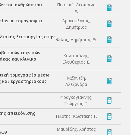
ών του ανθρώπειου
Πετσεπέ, Δέσποινα
Χ.
tlas με τομογραφία
Δρακουλάκος,
Δημήτριος
διακής λειτουργίας στην
Φίλος, Δημήτριος Θ.
μβατικών τεχνικών
Κοντοπόδης,
άκας και κλινικά
Ελευθέριος Ε.
τική τομογραφία μέσω
Καζαντζή,
ς και εργαστηριακούς
Αλεξάνδρα
Φραγκογιάννης,
Γεώργιος Π.
της απεικόνισης
Γκιάτης, Κωστάκης Γ.
Μαυρίδης, Χρήστος
νων