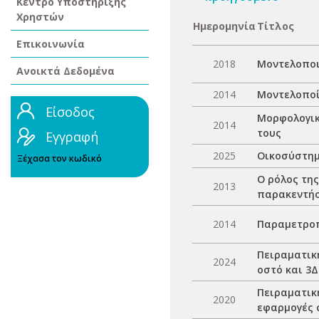
Κέντρο Υποστήριξης
Χρηστών
Ημερομηνία
Τίτλος
Επικοινωνία
2018
Μοντελοποι
Ανοικτά Δεδομένα
2014
Μοντελοποί
Είσοδος
Μορφολογικ
2014
τους
Εγγραφή
2025
Οικοσύστημ
Ξέχασα τον κωδικό
Ο ρόλος της
2013
παρακεντήσ
2014
Παραμετροπ
Πειραματικ
2024
οστό και 3
Πειραματικ
2020
εφαρμογές 