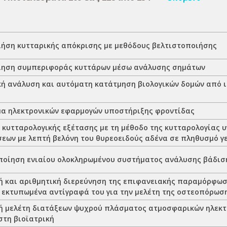
ήση κυτταρικής απόκρισης με μεθόδους βελτιστοποιήσης
ηση συμπεριφοράς κυττάρων μέσω ανάλυσης σημάτων
ή ανάλυση και αυτόματη κατάτμηση βιολογικών δομών από ι
α ηλεκτρονικών εφαρμογών υποστήριξης φροντίδας
 κυτταρολογικής εξέτασης με τη μέθοδο της κυτταρολογίας 
εων με λεπτή βελόνη του θυρεοειδούς αδένα σε πληθυσμό γ
οίηση ενιαίου ολοκληρωμένου συστήματος ανάλυσης βάδισ
ή και αριθμητική διερεύνηση της επιφανειακής παραμόρφωσ
Δ εκτυπωμένα αντίγραφά του για την μελέτη της οστεοπόρωσ
ή μελέτη διατάξεων ψυχρού πλάσματος ατμοσφαρικών ηλεκτ
στη βιοϊατρική