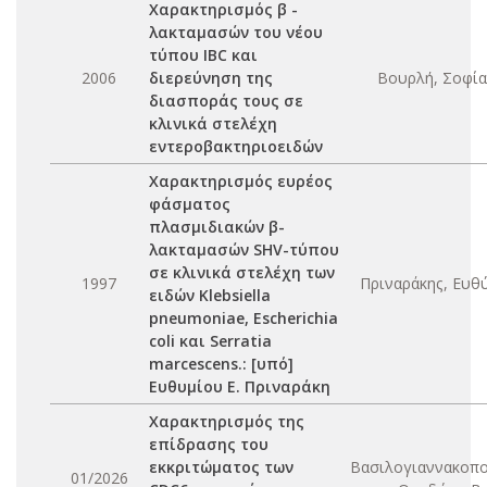
Χαρακτηρισμός β -
λακταμασών του νέου
τύπου IBC και
2006
διερεύνηση της
Βουρλή, Σοφία
διασποράς τους σε
κλινικά στελέχη
εντεροβακτηριοειδών
Χαρακτηρισμός ευρέος
φάσματος
πλασμιδιακών β-
λακταμασών SHV-τύπου
σε κλινικά στελέχη των
1997
Πριναράκης, Ευθ
ειδών Klebsiella
pneumoniae, Escherichia
coli και Serratia
marcescens.: [υπό]
Ευθυμίου Ε. Πριναράκη
Χαρακτηρισμός της
επίδρασης του
εκκριτώματος των
Βασιλογιαννακοπ
01/2026