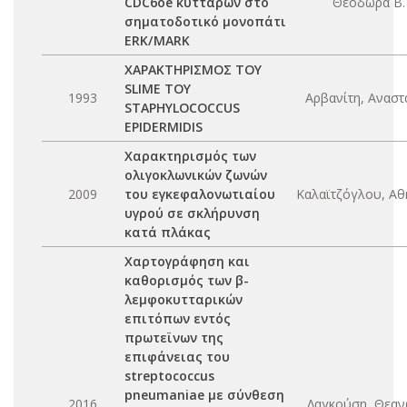
CDC6oe κυττάρων στο
Θεοδώρα Β.
σηματοδοτικό μονοπάτι
ERK/MARK
ΧΑΡΑΚΤΗΡΙΣΜΟΣ ΤΟΥ
SLIME ΤΟΥ
1993
Αρβανίτη, Αναστ
STAPHYLOCOCCUS
EPIDERMIDIS
Χαρακτηρισμός των
ολιγοκλωνικών ζωνών
2009
του εγκεφαλονωτιαίου
Καλαϊτζόγλου, Αθ
υγρού σε σκλήρυνση
κατά πλάκας
Χαρτογράφηση και
καθορισμός των β-
λεμφοκυτταρικών
επιτόπων εντός
πρωτεϊνων της
επιφάνειας του
streptococcus
pneumaniae με σύνθεση
2016
Λαγκούση, Θεαν