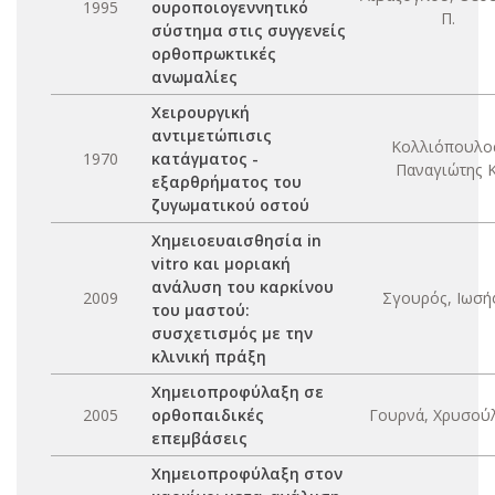
1995
ουροποιογεννητικό
Π.
σύστημα στις συγγενείς
ορθοπρωκτικές
ανωμαλίες
Χειρουργική
αντιμετώπισις
Κολλιόπουλο
1970
κατάγματος -
Παναγιώτης Κ
εξαρθρήματος του
ζυγωματικού οστού
Χημειοευαισθησία in
vitro και μοριακή
ανάλυση του καρκίνου
2009
Σγουρός, Ιωσήφ
του μαστού:
συσχετισμός με την
κλινική πράξη
Χημειοπροφύλαξη σε
2005
ορθοπαιδικές
Γουρνά, Χρυσούλ
επεμβάσεις
Χημειοπροφύλαξη στον