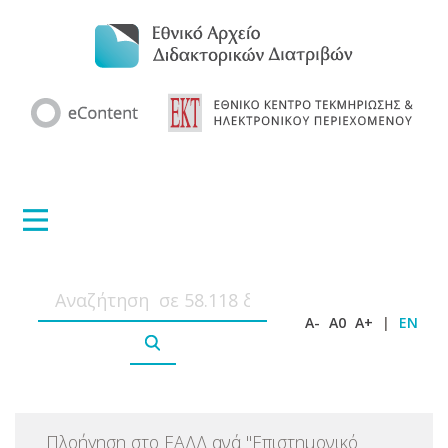
A-
A0
A+
|
EN
Πλοήγηση στο ΕΑΔΔ ανά
"
Επιστημονικό