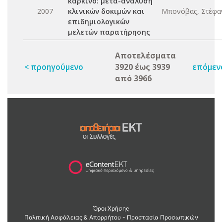
καρκίνο: μετα-ανάλυση
2007
κλινικών δοκιμών και
Μπονόβας, Στέφαν
επιδημιολογικών
μελετών παρατήρησης
Αποτελέσματα
< προηγούμενο
3920 έως 3939
επόμεν
από 3966