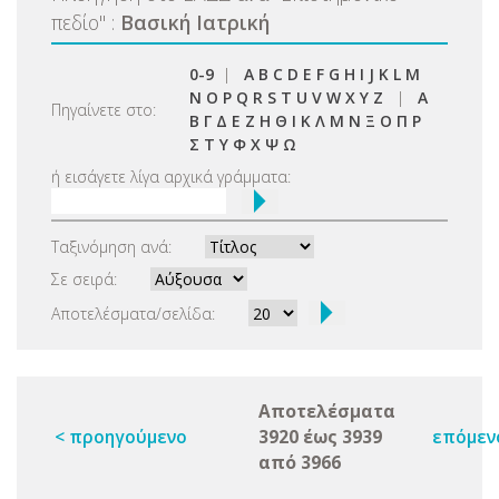
πεδίο
"
:
Βασική Ιατρική
0-9
|
A
B
C
D
E
F
G
H
I
J
K
L
M
N
O
P
Q
R
S
T
U
V
W
X
Y
Z
|
Α
Πηγαίνετε στο:
Β
Γ
Δ
Ε
Ζ
Η
Θ
Ι
Κ
Λ
Μ
Ν
Ξ
Ο
Π
Ρ
Σ
Τ
Υ
Φ
Χ
Ψ
Ω
ή εισάγετε λίγα αρχικά γράμματα:
Ταξινόμηση ανά:
Σε σειρά:
Αποτελέσματα/σελίδα:
Αποτελέσματα
< προηγούμενο
3920 έως 3939
επόμεν
από 3966