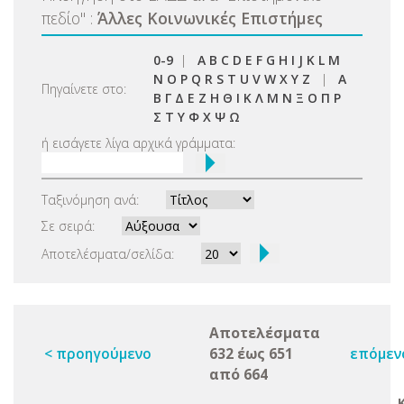
πεδίο
"
:
Άλλες Κοινωνικές Επιστήμες
0-9
|
A
B
C
D
E
F
G
H
I
J
K
L
M
N
O
P
Q
R
S
T
U
V
W
X
Y
Z
|
Α
Πηγαίνετε στο:
Β
Γ
Δ
Ε
Ζ
Η
Θ
Ι
Κ
Λ
Μ
Ν
Ξ
Ο
Π
Ρ
Σ
Τ
Υ
Φ
Χ
Ψ
Ω
ή εισάγετε λίγα αρχικά γράμματα:
Ταξινόμηση ανά:
Σε σειρά:
Αποτελέσματα/σελίδα:
Αποτελέσματα
< προηγούμενο
632 έως 651
επόμεν
από 664