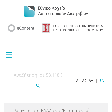
A-
A0
A+
|
EN
Πλοήγηση στο ΕΑΔΔ ανά
"
Επιστημονικό