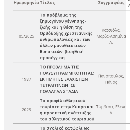
Ημερομηνία
Τίτλος
Συγγραφέας
Το πρόβλημα της
ζημιογόνου γέννησης-
ζωής και η θέση της
Κατσιόλα,
Ορθόδοξης χριστιανικής
05/2025
Μαρία-Ασημίνα
ανθρωπολογίας και των
Α.
άλλων μονοθεϊστικών
θρησκειών: βιοηθική
προσέγγιση
ΤΟ ΠΡΟΒΛΗΜΑ ΤΗΣ
ΠΟΛΥΣΥΓΓΡΑΜΜΙΚΟΤΗΤΑΣ:
Πανόπουλος,
1987
ΕΚΤΙΜΗΤΕΣ ΕΛΑΧΙΣΤΩΝ
Πάνος
ΤΕΤΡΑΓΩΝΩΝ ΣΕ
ΠΟΛΛΑΠΛΑ ΣΤΑΔΙΑ
Το προφίλ αθλητικού
τουρίστα στην Κύπρο και
Τύμβιου, Ελένη
2023
η προοπτική ανάπτυξης
Λ.
του αθλητικού τουρισμού
Το σχολικό κατώφλι ως