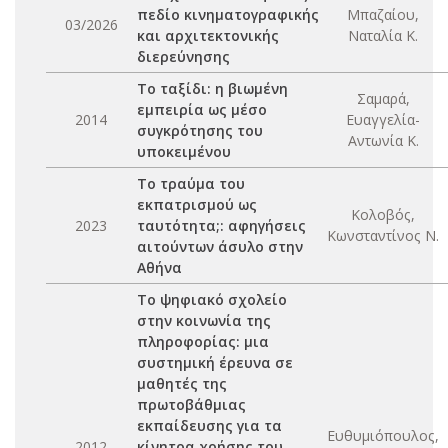
πεδίο κινηματογραφικής
Μπαζαίου,
03/2026
και αρχιτεκτονικής
Ναταλία Κ.
διερεύνησης
Το ταξίδι: η βιωμένη
Σαμαρά,
εμπειρία ως μέσο
2014
Ευαγγελία-
συγκρότησης του
Αντωνία Κ.
υποκειμένου
Το τραύμα του
εκπατρισμού ως
Κολοβός,
2023
ταυτότητα;: αφηγήσεις
Κωνσταντίνος Ν.
αιτούντων άσυλο στην
Αθήνα
Το ψηφιακό σχολείο
στην κοινωνία της
πληροφορίας: μια
συστημική έρευνα σε
μαθητές της
πρωτοβάθμιας
εκπαίδευσης για τα
Ευθυμιόπουλος,
2012
κίνητρα χρήσης του