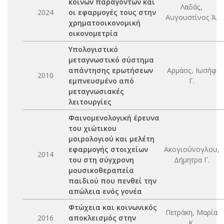
κοινών παραγόντων και
Λαδάς,
2024
οι εφαρμογές τους στην
Αυγουστίνος Ά.
χρηματοοικονομική
οικονομετρία
Υπολογιστικό
μεταγνωστικό σύστημα
απάντησης ερωτήσεων
Αρμάος, Ιωσήφ
2010
εμπνευσμένο από
Γ.
μεταγνωσιακές
λειτουργίες
Φαινομενολογική έρευνα
του χιώτικου
μοιρολογιού και μελέτη
εφαρμογής στοιχείων
Ακογιούνογλου,
2014
του στη σύγχρονη
Δήμητρα Γ.
μουσικοθεραπεία
παιδιού που πενθεί την
απώλεια ενός γονέα
Φτώχεια και κοινωνικός
Πετράκη, Μαρία
2016
αποκλεισμός στην
Κ.