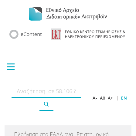
A-
A0
A+
|
EN
Πλοήγηση στο ΕΑΔΔ ανά
"
Επιστημονικό