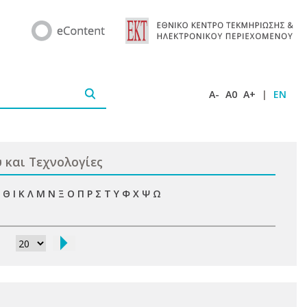
A-
A0
A+
|
EN
 και Τεχνολογίες
Θ
Ι
Κ
Λ
Μ
Ν
Ξ
Ο
Π
Ρ
Σ
Τ
Υ
Φ
Χ
Ψ
Ω