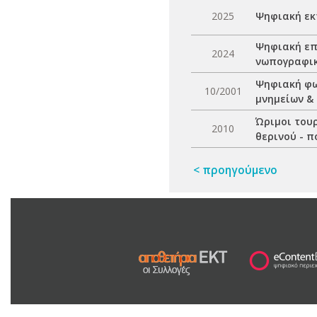
2025
Ψηφιακή εκ
Ψηφιακή επ
2024
νωπογραφι
Ψηφιακή φω
10/2001
μνηµείων &
Ώριμοι τουρ
2010
θερινού - π
< προηγούμενο