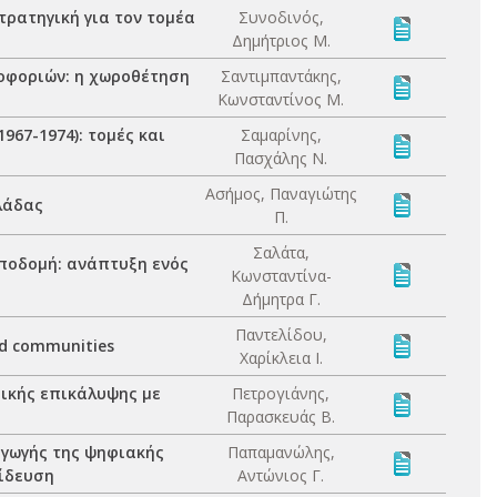
τρατηγική για τον τομέα
Συνοδινός,
Δημήτριος Μ.
οφοριών: η χωροθέτηση
Σαντιμπαντάκης,
Κωνσταντίνος Μ.
967-1974): τομές και
Σαμαρίνης,
Πασχάλης Ν.
Ασήμος, Παναγιώτης
λάδας
Π.
Σαλάτα,
ποδομή: ανάπτυξη ενός
Κωνσταντίνα-
Δήμητρα Γ.
Παντελίδου,
d communities
Χαρίκλεια Ι.
ικής επικάλυψης με
Πετρογιάνης,
Παρασκευάς Β.
αγωγής της ψηφιακής
Παπαμανώλης,
αίδευση
Αντώνιος Γ.