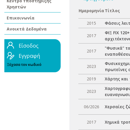
Κέντρο Υποστήριξης
Χρηστών
Ημερομηνία
Τίτλος
Επικοινωνία
2015
Φάσεις λει
Ανοικτά Δεδομένα
ΦΙΞ FIX 120
2017
αρχιτέκτονα
Είσοδος
"Φυσικά" το
2017
εναποθέσεω
Εγγραφή
Φυσικοχημι
Ξέχασα τον κωδικό
2023
πρωτεΐνες 
2019
Χάρτης και
Χαρτογραφι
2023
ευαναγνωσ
06/2026
Χερσαίες ζ
2017
Χημικά τρο