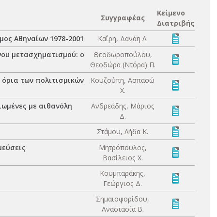
Κείμενο
Συγγραφέας
Διατριβής
μος Αθηναίων 1978-2001
Καΐρη, Δανάη Λ.
ενου μετασχηματισμού: ο
Θεοδωροπούλου,
Θεοδώρα (Ντόρα) Π.
 όρια των πολιτισμικών
Κουζούπη, Ασπασώ
Χ.
ιωμένες με αιθανόλη
Ανδρεάδης, Μάριος
Δ.
Στάμου, Λήδα Κ.
μεύσεις
Μητρόπουλος,
Βασίλειος Χ.
Κουμπαράκης,
Γεώργιος Δ.
Σημαιοφορίδου,
Αναστασία Β.