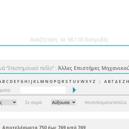
ανά
"
Επιστημονικό πεδίο
"
:
Άλλες Επιστήμες Μηχανικού
A
B
C
D
E
F
G
H
I
J
K
L
M
N
O
P
Q
R
S
T
U
V
W
X
Y
Z
|
Α
Β
Γ
Δ
Ε
Ζ
Η
μματα:
Σε σειρά:
Αποτελέσματα/σελίδα:
Αποτελέσματα 750 έως 769 από 769