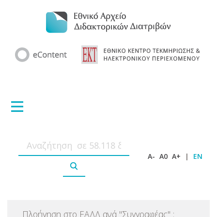
A-
A0
A+
|
EN
Πλοήγηση στο ΕΑΔΔ ανά
"
Συγγραφέας
"
: